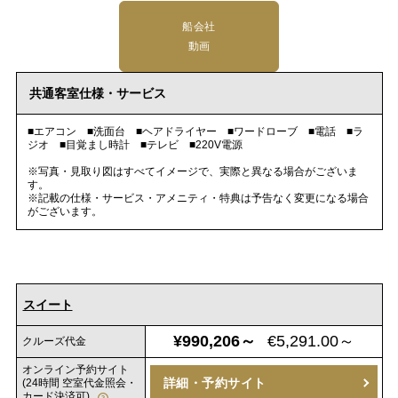
船会社
動画
共通客室仕様・サービス
■エアコン ■洗面台 ■ヘアドライヤー ■ワードローブ ■電話 ■ラ
ジオ ■目覚まし時計 ■テレビ ■220V電源
※写真・見取り図はすべてイメージで、実際と異なる場合がございま
す。
※記載の仕様・サービス・アメニティ・特典は予告なく変更になる場合
がございます。
スイート
¥990,206～
€5,291.00～
クルーズ代金
オンライン予約サイト
詳細・予約サイト
(24時間 空室代金照会・
カード決済可)