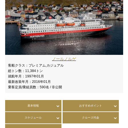
ノールノルゲ
客船クラス：
プレミアム,カジュアル
総トン数：
11,384トン
就航年月：
1997年01月
最新改装年月：
2016年01月
乗客定員/乗組員数：
590名 / 非公開
基本情報
おすすめポイント
スケジュール
クルーズ代金