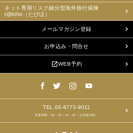
ネット専用リスク細分型海外旅行保険
t@biho（たびほ）
メールマガジン登録
お申込み・問合せ
open_in_new
WEB予約
TEL.03-6773-9011
営業時間：09：30～18：00（土日祝日除）