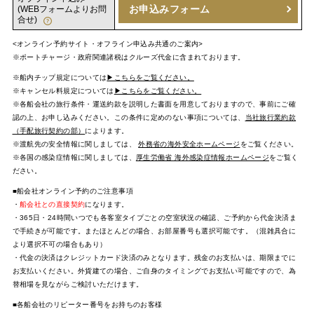
お申込みフォーム
(WEBフォームよりお問
合せ)
<オンライン予約サイト・オフライン申込み共通のご案内>
※ポートチャージ・政府関連諸税はクルーズ代金に含まれております。
※船内チップ規定については
▶こちらをご覧ください。
※キャンセル料規定については
▶こちらをご覧ください。
※各船会社の旅行条件・運送約款を説明した書面を用意しておりますので、事前にご確
認の上、お申し込みください。この条件に定めのない事項については、
当社旅行業約款
（手配旅行契約の部）
によります。
※渡航先の安全情報に関しましては、
外務省の海外安全ホームページ
をご覧ください。
※各国の感染症情報に関しましては、
厚生労働省 海外感染症情報ホームページ
をご覧く
ださい。
■船会社オンライン予約のご注意事項
・
船会社との直接契約
になります。
・365日・24時間いつでも各客室タイプごとの空室状況の確認、ご予約から代金決済ま
で手続きが可能です。またほとんどの場合、お部屋番号も選択可能です。（混雑具合に
より選択不可の場合もあり）
・代金の決済はクレジットカード決済のみとなります。残金のお支払いは、期限までに
お支払いください。外貨建ての場合、ご自身のタイミングでお支払い可能ですので、為
替相場を見ながらご検討いただけます。
■各船会社のリピーター番号をお持ちのお客様