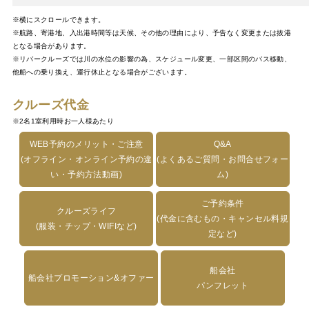
※横にスクロールできます。
※航路、寄港地、入出港時間等は天候、その他の理由により、予告なく変更または抜港
となる場合があります。
※リバークルーズでは川の水位の影響の為、スケジュール変更、一部区間のバス移動、
他船への乗り換え、運行休止となる場合がございます。
クルーズ代金
※2名1室利用時お一人様あたり
WEB予約のメリット・ご注意
Q&A
(オフライン・オンライン予約の違
(よくあるご質問・お問合せフォー
い・予約方法動画)
ム)
ご予約条件
クルーズライフ
(代金に含むもの・キャンセル料規
(服装・チップ・WIFIなど)
定など)
船会社
船会社プロモーション&オファー
パンフレット