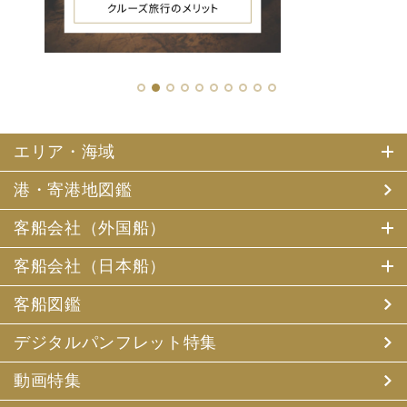
1
2
3
4
5
6
7
8
9
10
エリア・海域
港・寄港地図鑑
客船会社（外国船）
客船会社（日本船）
客船図鑑
デジタルパンフレット特集
動画特集