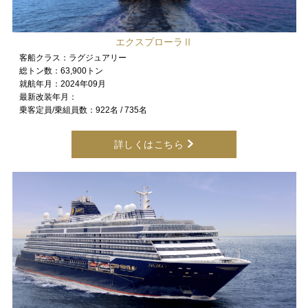
エクスプローラⅡ
客船クラス：
ラグジュアリー
総トン数：
63,900トン
就航年月：
2024年09月
最新改装年月：
乗客定員/乗組員数：
922名 / 735名
詳しくはこちら