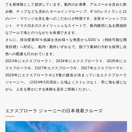
てを新体験として提供しています。船内のお食事、アルコールを含めた飲
み物、チップなども含めたオールインクルーシブ、6つのレストランと12
のバー・ラウンジを含む食へのこだわりが特徴です。全室オーシャンフロ
ント、テラス付きのスタイリッシュなスイートで、船内随所にある開放的
なプールで海とのつながりを体感できます。
さらに、排出窒素90％低減を含め様々な角度からSDG’ｓ（持続可能な開
発目標）へ対応し、船内・船外いずれもで、脱プラ素材の方針を採用し自
然への配慮も行われています。
2023年にエクスプローラⅠ、2024年にエクスプローラⅡ、2026年にエ
クスプローラⅢ、2027年エクスプローラⅣ、2027年エクスプローラⅤ、
2028年にエクスプローラⅥと6隻の建造が決まっているエクスプローラ
ジャーニー。（2024年5月現在）心地よくストレスなく、常に海を感じな
がら、人生を豊かにする体験を是非ご堪能ください。
エクスプローラ ジャーニーの日本発着クルーズ