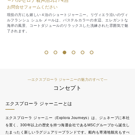
発
スカーゲンの柔らかな海岸線で北欧らしい静けさに触れ、ヘレスルトで
は深いフィヨルドのエメラルドに包まれ、モルデとトロンハイムでは
ィ
花々と歴史が穏やかに漂う街並みを歩き、ブルンネイソンやレクネスで
トな
は奇岩と山々が連なる北極圏ならではの圧倒的な自然美に出会い、さら
魅
間
にオーレスンとベルゲンでアールヌーヴォー建築と港町文化に触れなが
ら、ノルウェーの雄大な風景と人々の営みを多層的に味わう12泊です。
1
2
3
4
5
6
―エクスプローラ ジャーニーの魅力のすべて―
コンセプト
エクスプローラ ジャーニーとは
エクスプローラ ジャーニー（Explora Journeys）は、ジュネーブに本社
を置く、300年以上の歴史を持つ海運会社であるMSCグループから誕生し
たまったく新しいラグジュアリーブランドです。船内も寄港地観光もすべ