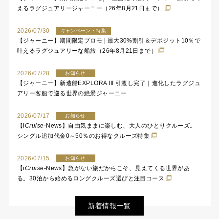
えるラグジュアリージャーニー（26年8月21日まで）
2026/07/30
キャンペーン・特集
【ジャーニー】期間限定プロモ | 最大30%割引＆デポジット10％で
叶えるラグジュアリーな船旅（26年8月21日まで）
2026/07/28
お知らせ
【ジャーニー】新造船EXPLORA III 引渡し完了｜進化したラグジュ
アリー客船で巡る世界の絶景ジャーニー
2026/07/17
お知らせ
【
i
Cruise
-News】自由気ままに楽しむ、大人のひとりクルーズ。
シングル追加代金0～50％のお得なクルーズ特集
2026/07/15
お知らせ
【
i
Cruise
-News】急がない旅だからこそ、見えてくる世界があ
る。30泊から始めるロングクルーズ選びと注目コース
新着情報一覧