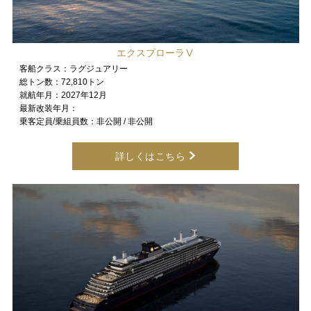
エクスプローラⅤ
客船クラス：
ラグジュアリー
総トン数：
72,810トン
就航年月：
2027年12月
最新改装年月：
乗客定員/乗組員数：
非公開 / 非公開
詳しくはこちら