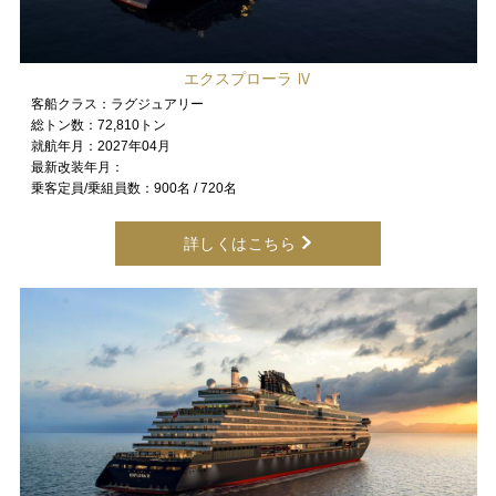
エクスプローラ Ⅳ
客船クラス：
ラグジュアリー
総トン数：
72,810トン
就航年月：
2027年04月
最新改装年月：
乗客定員/乗組員数：
900名 / 720名
詳しくはこちら