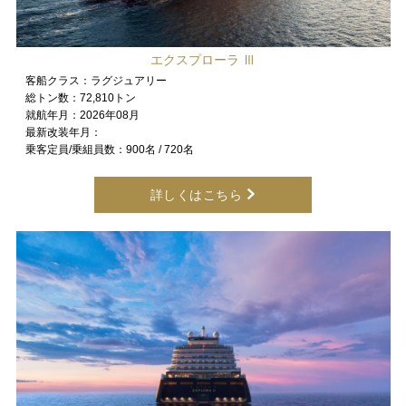
エクスプローラ Ⅲ
客船クラス：
ラグジュアリー
総トン数：
72,810トン
就航年月：
2026年08月
最新改装年月：
乗客定員/乗組員数：
900名 / 720名
詳しくはこちら