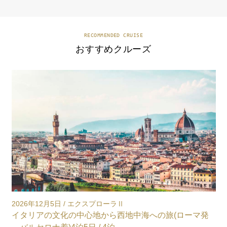
RECOMMENDED CRUISE
おすすめクルーズ
2027年7月16日 / エクスプローラ Ⅳ
2
北ヨーロッパ（ コペンハーゲン 発着 ） / 12泊
お問合せフォームください