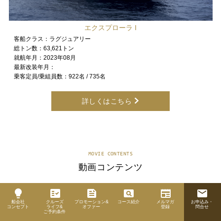
エクスプローラ I
客船クラス：
ラグジュアリー
総トン数：
63,621トン
就航年月：
2023年08月
最新改装年月：
乗客定員/乗組員数：
922名 / 735名
詳しくはこちら
MOVIE CONTENTS
動画コンテンツ
lightbulb
fact_check
feed
pageview
newspaper
email
船会社
クルーズ
プロモーション&
コース紹介
メルマガ
お申込み・
コンセプト
ライフ&
オファー
登録
問合せ
ご予約条件