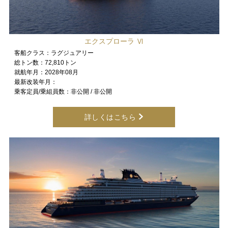
エクスプローラ Ⅵ
客船クラス：
ラグジュアリー
総トン数：
72,810トン
就航年月：
2028年08月
最新改装年月：
乗客定員/乗組員数：
非公開 / 非公開
詳しくはこちら