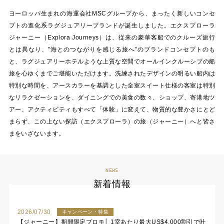
ヨーロッパ生まれの海運会社MSCグループから、まったく新しいコンセ
プトの進化系ラグジュアリーブランドが誕生しました。エクスプローラ
ジャーニー（Explora Journeys）は、従来の豪華客船でのクルーズ旅行
とは異なり、”海とのつながりを感じる旅へ”のブランドコンセプトのも
と、ラグジュアリーホテルような上質な空間でオールインクルーシブの船
旅を心ゆくまでご堪能いただけます。洗練されたデザインの明るい船内は
特別な時間を、アースカラーを基調とした全室スイート仕様の客室は特別
なリラクゼーションを、ダイニングでの美食の数々、ショップ、寄港地ツ
アー、アクティビティもすべて「体験」に変えて、物質的な豊かさにとど
まらず、この上ない探訪（エクスプローラ）の旅（ジャーニー）へと皆さ
まをいざないます。
NEWS
新着情報
2026/07/30
キャンペーン・特集
【ジャーニー】期間限定プロモ│ 1室あたり最大US$4,000割引で叶