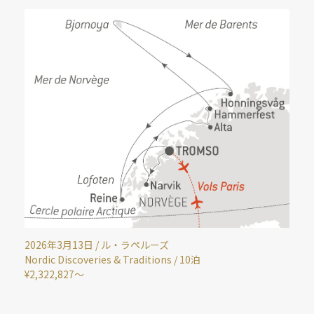
202
神秘
2025年11月7日 / クイーン・メリー2
¥360
Norway And Northern Lights / 12泊
i
Crui
¥412,433～
ラ当
上か
いノ
ので