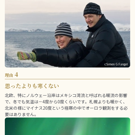
cSimen G Fangel
4
理由
思ったよりも寒くない
北欧、特にノルウェー沿岸はメキシコ湾流と呼ばれる暖流の影響
で、冬でも気温は－4度から0度くらいです。札幌よりも暖かく、
北米の様にマイナス20度という極寒の中でオーロラ観測をする必
要はありません。