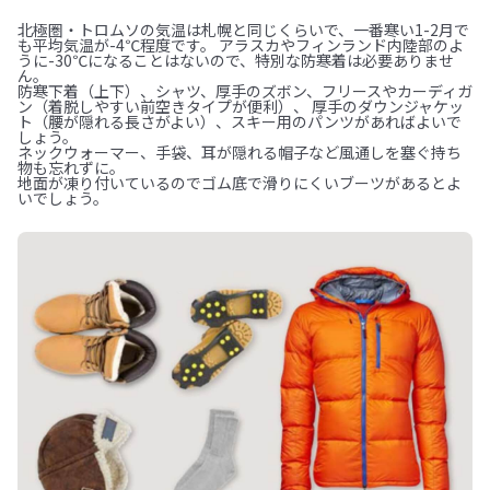
北極圏・トロムソの気温は札幌と同じくらいで、一番寒い1-2月で
も平均気温が-4℃程度です。
アラスカやフィンランド内陸部のよ
うに-30℃になることはないので、特別な防寒着は必要ありませ
ん。
防寒下着（上下）、シャツ、厚手のズボン、フリースやカーディガ
ン（着脱しやすい前空きタイプが便利）、
厚手のダウンジャケッ
ト（腰が隠れる長さがよい）、スキー用のパンツがあればよいで
しょう。
ネックウォーマー、手袋、耳が隠れる帽子など風通しを塞ぐ持ち
物も忘れずに。
地面が凍り付いているのでゴム底で滑りにくいブーツがあるとよ
いでしょう。