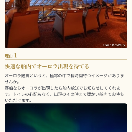
cGian Rico Willy
1
理由
快適な船内でオーロラ出現を待てる
オーロラ鑑賞というと、極寒の中で長時間待つイメージがありま
せんか。
客船ならオーロラが出現したら船内放送でお知らせしてくれま
す。トイレの心配もなく、出現のその時まで暖かい船内でお待ち
いただけます。