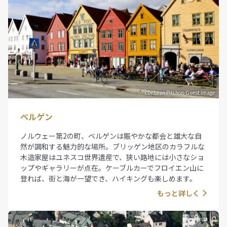
cDr.Lean Pitchon-Guest image
ベルゲン
ノルウェー第2の町、ベルゲンは賑やかな都会と雄大な自
然が調和する魅力的な場所。ブリッゲン地区のカラフルな
木造家屋はユネスコ世界遺産で、狭い路地には小さなショ
ップやギャラリーが点在。ケーブルカーでフロイエン山に
登れば、街と海が一望でき、ハイキングも楽しめます。
もっと詳しく