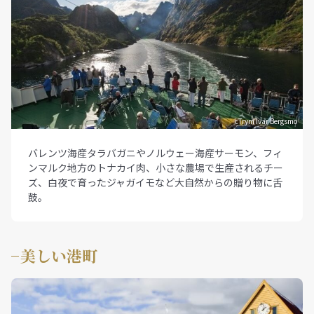
cTrym Ivar Bergsmo
バレンツ海産タラバガニやノルウェー海産サーモン、フィ
ンマルク地方のトナカイ肉、小さな農場で生産されるチー
ズ、白夜で育ったジャガイモなど大自然からの贈り物に舌
鼓。
美しい港町