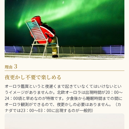
cStein J Bjorge Hurtigruten
3
理由
夜更かし不要で楽しめる
オーロラ鑑賞というと夜遅くまで起きていなくてはいけないとい
うイメージがありませんか。北欧オーロラは出現時間が20：00～
24：00頃と早めなのが特徴です。夕食後から睡眠時間までの間に
オーロラ観測ができるので、夜更かしの必要はありません。（カ
ナダでは23：00～03：00に出現するのが一般的）