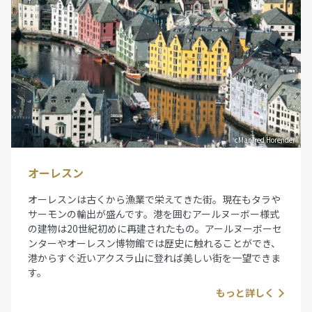
cManfred Horender
オーレスン
オーレスンは古くから漁業で栄えてきた街。現在もタラや
サーモンの輸出が盛んです。港を囲むアールヌーボー様式
の建物は20世紀初めに再建されたもの。アールヌーボーセ
ンターやオーレスン博物館では歴史に触れることができ、
港からすぐ近いアクスラ山に登れば美しい街を一望できま
す。
もっと詳しく