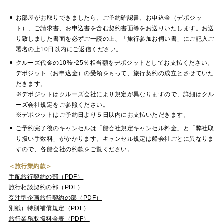
お部屋がお取りできましたら、ご予約確認書、お申込金（デポジッ
ト）、ご請求書、お申込書を含む契約書面等をお送りいたします。お送
り致しました書面を必ずご一読の上、「旅行参加お伺い書」にご記入ご
署名の上10日以内にご返信ください。
クルーズ代金の10%~25％相当額をデポジットとしてお支払ください。
デポジット（お申込金）の受領をもって、旅行契約の成立とさせていた
だきます。
※デポジットはクルーズ会社により規定が異なりますので、詳細はクル
ーズ会社規定をご参照ください。
※デポジットはご予約日より５日以内にお支払いただきます。
ご予約完了後のキャンセルは「船会社規定キャンセル料金」と「弊社取
り扱い手数料」がかかります。キャンセル規定は船会社ごとに異なりま
すので、各船会社の約款をご覧ください。
＜旅行業約款＞
手配旅行契約の部（PDF）
旅行相談契約の部（PDF）
受注型企画旅行契約の部（PDF）
別紙）特別補償規定（PDF）
旅行業務取扱料金表（PDF）