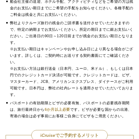
船会社主催の送迎、ホテル手配、アクティビティなどをご希望の方は残
金のお支払い期日までにご希望の手配をお知らせください。各種手配の
ご料金は残金と共にお支払いください。
弊社よりクルーズ旅行の残金のご請求書を送付させていただきますの
で、特定の納期までお支払いください。所定の期日までに銀お支払いく
ださい。ご出港日の90日～120日前までが残金のお支払い期日となりま
す。
※お支払い期日はキャンペーンやお申し込み日により異なる場合がござ
います。詳しくは、ご契約時にお送りする契約書面にてご確認くださ
い。
※お支払い方法は銀行送金（日本円、ユーロ、米ドル）、もしくは日本
円でのクレジットカード決済が可能です。クレジットカードは、ビザ、
マスターカード、JCB、アメリカンエクスプレス、ダイナースがご利用
可能です。日本円は、弊社の社内レートを適用させていただいておりま
す。
パスポートの有効期限とピザの必要有無、パスポートの必要残存期間
は、旅行最終日から
6か月以上必要
です。ビザが必要な国からの出港、
寄港の場合は必ず事前にお客様ご自身にてビザをご用意ください。
i
Cruise
でご予約するメリット