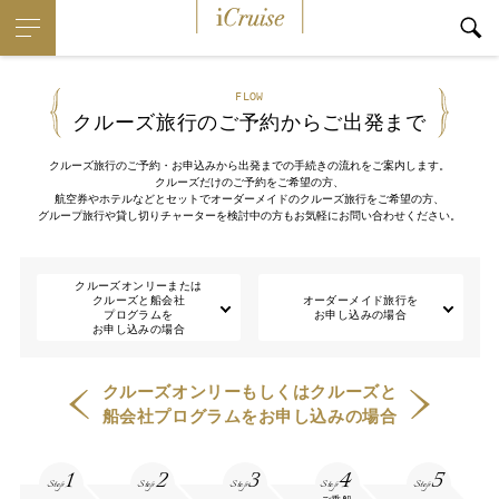
i
Cruise
FLOW
クルーズ旅行のご予約からご出発まで
クルーズ旅行のご予約・お申込みから出発までの手続きの流れをご案内します。
クルーズだけのご予約をご希望の方、
航空券やホテルなどとセットでオーダーメイドのクルーズ旅行をご希望の方、
グループ旅行や貸し切りチャーターを検討中の方もお気軽にお問い合わせください。
クルーズオンリーまたは
クルーズと船会社
オーダーメイド旅行を
プログラムを
お申し込みの場合
お申し込みの場合
クルーズオンリーもしくはクルーズと
船会社プログラムをお申し込みの場合
1
2
3
4
5
Step
Step
Step
Step
Step