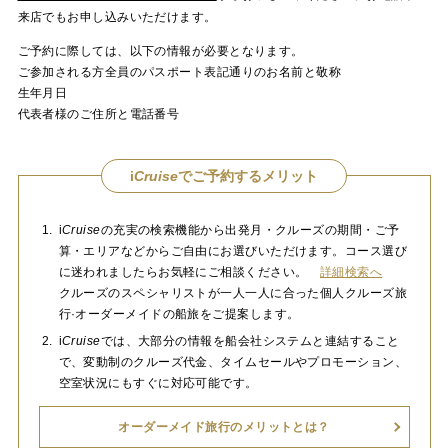
来店でもお申し込みいただけます。
ご予約に際しては、以下の情報が必要となります。
ご参加される方全員のパスポート表記通りのお名前と敬称
生年月日
代表者様のご住所と電話番号
i
Cruise
でご予約するメリット
i
Cruise
の充実の検索機能から出発月・クルーズの期間・ご予
算・エリアなどからご自由にお選びいただけます。コース選び
に迷われましたらお気軽にご相談ください。
詳細検索へ
クルーズのスペシャリストが一人一人に合った個人クルーズ旅
行·オーダーメイドの船旅をご提案します。
i
Cruise
では、大部分の情報を船会社システムと連結すること
で、変動制のクルーズ代金、タイムセールやプロモーション、
空室状況にもすぐに対応可能です。
オーダーメイド旅行のメリットとは？