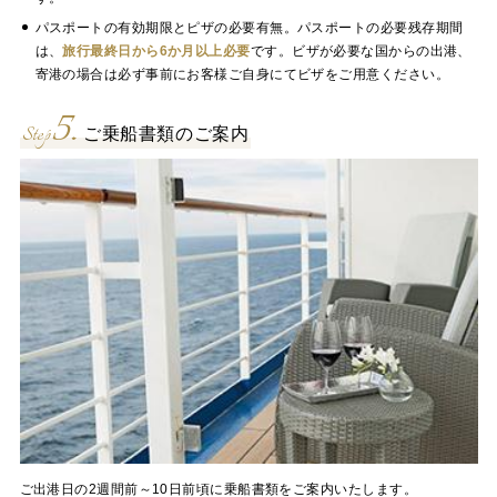
パスポートの有効期限とピザの必要有無。パスポートの必要残存期間
は、
旅行最終日から6か月以上必要
です。ビザが必要な国からの出港、
寄港の場合は必ず事前にお客様ご自身にてビザをご用意ください。
5.
Step
ご乗船書類のご案内
ご出港日の2週間前～10日前頃に乗船書類をご案内いたします。