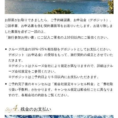
お部屋がお取りできましたら、ご予約確認書、お申込金（デポジット）、
ご請求書、お申込書を含む契約書面等をお送りいたします。お送り致しま
した書面を必ずご一読の上、
「旅行参加お伺い書」にご記入ご署名の上10日以内にご返信ください。
クルーズ代金の10%~25％相当額をデポジットとしてお支払ください。
デポジット（お申込金）の受領をもって、旅行契約の成立とさせていた
だきます。
※デポジットはクルーズ会社により規定が異なりますので、詳細はクル
ーズ会社規定をご参照ください。
※デポジットはご予約日より５日以内にお支払いただきます。
ご予約完了後のキャンセルは「船会社規定キャンセル料金」と「弊社取
り扱い手数料」がかかります。キャンセル規定は船会社ごとに異なりま
すので、各船会社の約款をご覧ください。
4.
Step
残金のお支払い