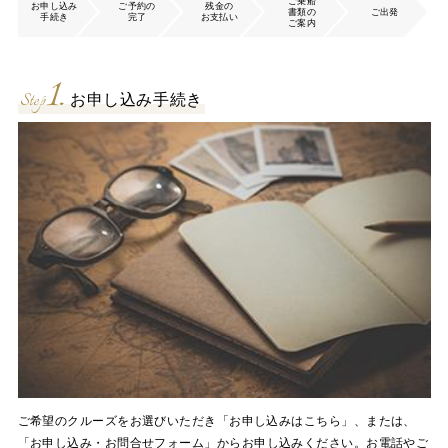
ご乗船
お申し込み
ご予約の
残金の
書類の
ご出発
手続き
完了
お支払い
ご案内
1.
Step
お申し込み手続き
ご希望のクルーズをお選びいただき「お申し込みはこちら」、または、
「お申し込み・お問合せフォーム」
からお申し込みください。お電話やご