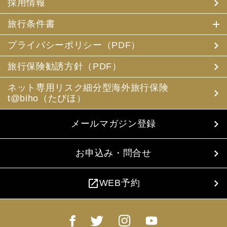
採用情報
旅行条件書
プライバシーポリシー（PDF）
旅行保険勧誘方針（PDF）
ネット専用リスク細分型海外旅行保険
t@biho（たびほ）
メールマガジン登録
お申込み・問合せ
open_in_new
WEB予約