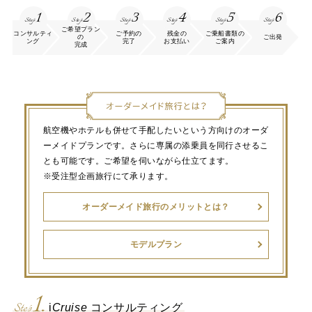
1
2
3
4
5
6
Step
Step
Step
Step
Step
Step
ご希望プラン
コンサルティ
ご予約の
残金の
ご乗船書類の
の
ご出発
ング
完了
お支払い
ご案内
完成
航空機やホテルも併せて手配したいという方向けのオーダ
ーメイドプランです。さらに専属の添乗員を同行させるこ
とも可能です。ご希望を伺いながら仕立てます。
※受注型企画旅行にて承ります。
オーダーメイド旅行のメリットとは？
モデルプラン
1.
Step
i
Cruise
コンサルティング