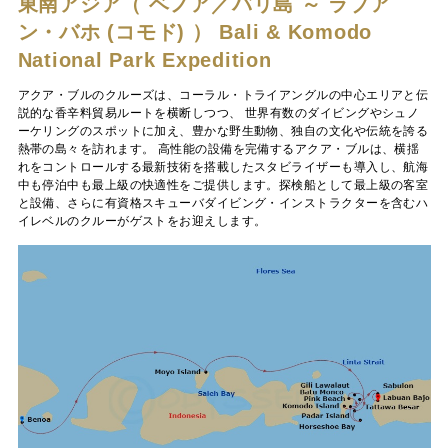
東南アジア（ ベノア／バリ島 ～ ラブア
ン・バホ (コモド) ）
Bali & Komodo
National Park Expedition
アクア・ブルのクルーズは、コーラル・トライアングルの中心エリアと伝
説的な香辛料貿易ルートを横断しつつ、 世界有数のダイビングやシュノ
ーケリングのスポットに加え、豊かな野生動物、独自の文化や伝統を誇る
熱帯の島々を訪れます。 高性能の設備を完備するアクア・ブルは、横揺
れをコントロールする最新技術を搭載したスタビライザーも導入し、航海
中も停泊中も最上級の快適性をご提供します。探検船として最上級の客室
と設備、さらに有資格スキューバダイビング・インストラクターを含むハ
イレベルのクルーがゲストをお迎えします。