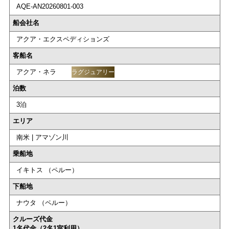
AQE-AN20260801-003
船会社名
アクア・エクスペディションズ
客船名
アクア・ネラ
ラグジュアリー
泊数
3泊
エリア
南米 | アマゾン川
乗船地
イキトス （ペルー）
下船地
ナウタ （ペルー）
クルーズ代金
1名代金（2名1室利用）