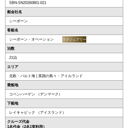
SBN-SN20260801-021
船会社名
シーボーン
客船名
シーボーン・オベーション
ラグジュアリー
泊数
21泊
エリア
北欧・バルト海 | 英国の島々・アイルランド
乗船地
コペンハーゲン （デンマーク）
下船地
レイキャビック （アイスランド）
クルーズ代金
1名代金（2名1室利用）