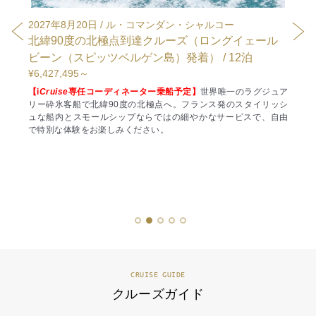
2027年8月20日 / ル・コマンダン・シャルコー
202
トリ
北緯90度の北極点到達クルーズ（ロングイェール
ゴー
ビーン（スピッツベルゲン島）発着） / 12泊
着） 
¥6,427,495～
¥1,32
ポート付
【
i
Cruise
専任コーディネーター乗船予定】
世界唯一のラグジュア
プレゼ
ズで歴史
リー砕氷客船で北緯90度の北極点へ。フランス発のスタイリッシ
グルメ
街並みが
ュな船内とスモールシップならではの細やかなサービスで、自由
海峡ク
ります。
で特別な体験をお楽しみください。
ズライ
スと連続
空路移
クルーズ
れる「
特典とし
ズライ
暇をお過
1
2
3
4
5
CRUISE GUIDE
クルーズガイド