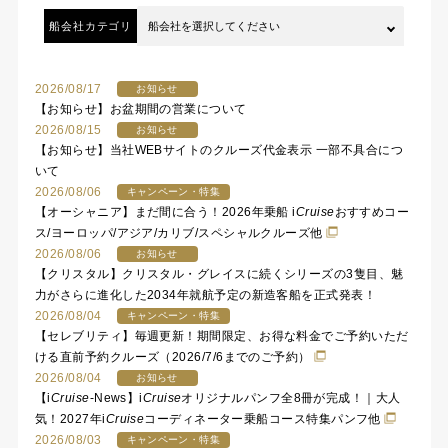
船会社カテゴリ
2026/08/17
お知らせ
【お知らせ】お盆期間の営業について
2026/08/15
お知らせ
【お知らせ】当社WEBサイトのクルーズ代金表示 一部不具合につ
いて
2026/08/06
キャンペーン・特集
【オーシャニア】まだ間に合う！2026年乗船
i
Cruise
おすすめコー
ス/ヨーロッパ/アジア/カリブ/スペシャルクルーズ他
2026/08/06
お知らせ
【クリスタル】クリスタル・グレイスに続くシリーズの3隻目、魅
力がさらに進化した2034年就航予定の新造客船を正式発表！
2026/08/04
キャンペーン・特集
【セレブリティ】毎週更新！期間限定、お得な料金でご予約いただ
ける直前予約クルーズ（2026/7/6までのご予約）
2026/08/04
お知らせ
【
i
Cruise
-News】
i
Cruise
オリジナルパンフ全8冊が完成！｜大人
気！2027年
i
Cruise
コーディネーター乗船コース特集パンフ他
2026/08/03
キャンペーン・特集