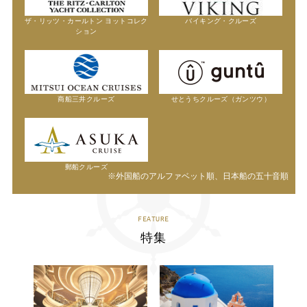
ザ・リッツ・カールトン ヨットコレク
バイキング・クルーズ
ション
商船三井クルーズ
せとうちクルーズ（ガンツウ）
郵船クルーズ
※外国船のアルファベット順、日本船の五十音順
FEATURE
特集