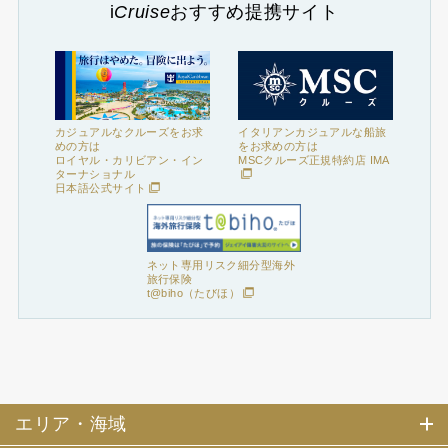
i
Cruise
おすすめ提携サイト
カジュアルなクルーズをお求
イタリアンカジュアルな船旅
めの方は
をお求めの方は
ロイヤル・カリビアン・イン
MSCクルーズ正規特約店 IMA
ターナショナル
日本語公式サイト
ネット専用リスク細分型海外
旅行保険
t@biho（たびほ）
エリア・海域