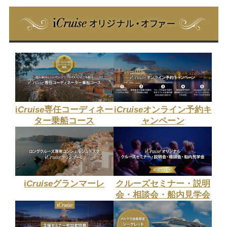
i
Cruise
専任コーディネー
i
Cruise
オンライン予約キ
ター乗船コース
ャンペーン
i
Cruise
グランマーレ
クルーズセミナー・説明
会・相談会・船内見学会