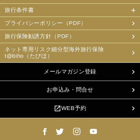
旅行条件書
プライバシーポリシー（PDF）
旅行保険勧誘方針（PDF）
ネット専用リスク細分型海外旅行保険
t@biho（たびほ）
メールマガジン登録
お申込み・問合せ
open_in_new
WEB予約