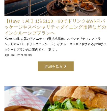
【Have it All】1泊$110→60でドリンク&Wi-Fiパ
ッケージやスペシャリティダイニング招待などの
インクルーシブプランへ
Have it all. 人気のアメニティ（寄港地観光、スペシャリティレストラ
ン、船内WIFI、ドリンクパッケージ）がクルーズ代金に含まれるお得なパ
ッケージプランのご案内です。 更に...
更新日時：2026/07/03
詳細を見る