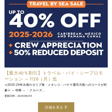
【最大40％割引】トラベル・バイ・シープロモ
ーション ～7/28（月）迄
≪2025-26年出発のカリブ海・メキシコ・パナマ運河方面へのコースが対
象≫ ～ 特典 ～ ・クルーズ...
更新日時：2025/06/25
詳細を見る