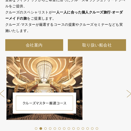
豊富なラインナップからご希望に沿ったクルーズ＆ラグジュアリートラベ
ルをご提供、
クルーズのスペシャリストが
一人一人に合った個人クルーズ旅行·オーダ
ーメイドの旅
をご提案します。
クルーズ·マスターが厳選するコースの提案やクルーズセミナーなども実
施いたします。
会社案内
取り扱い船会社
1
2
3
4
5
6
7
8
9
10
11
12
13
14