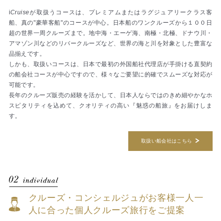
i
Cruise
が取扱うコースは、プレミアムまたはラグジュアリークラス客
船、真の"豪華客船"のコースが中心。日本船のワンクルーズから１００日
超の世界一周クルーズまで。地中海・エーゲ海、南極・北極、ドナウ川・
アマゾン川などのリバークルーズなど、世界の海と川を対象とした豊富な
品揃えです。
しかも、取扱いコースは、日本で最初の外国船社代理店が手掛ける直契約
の船会社コースが中心ですので、様々なご要望に的確でスムーズな対応が
可能です。
長年のクルーズ販売の経験を活かして、日本人ならではのきめ細やかなホ
スピタリティを込めて、クオリティの高い『魅惑の船旅』をお届けしま
す。
取扱い船会社はこちら
クルーズ・コンシェルジュがお客様一人一
人に
合った個人クルーズ旅行をご提案