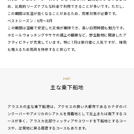
め、比較的リーズナブルな料金で利用できることが多いです。ただし、
この期間は気温が低くなることがあるため、防寒対策が必要です。
ベストシーズン：6月～8月
この期間は温暖で安定した天候が期待でき、長い日照時間も魅力です。
ホエールウォッチングやサケの遡上の観察など、野生動物に関連したア
クティビティが充実しています。特に7月は旅行者に人気ですが、降雨
も増えるため雨具を持参すると安心です。
PORT
主な乗下船地
アラスカの主な乗下船港は、アクセスの良い大都市であるカナダのバ
ンクーバーやアメリカのシアトルを発着地として北上または南下するコ
ースが多く、アラスカ北部ウィッティアやスワードを下船地とするコー
スや、出発地に戻る周遊するコースもあります。