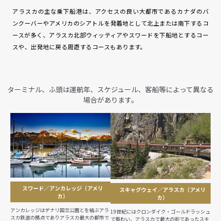
アラスカの主な乗下船港は、アクセスの良い大都市であるカナダのバ
ンクーバーやアメリカのシアトルを発着地として北上または南下するコ
ースが多く、アラスカ北部ウィッティアやスワードを下船地とするコー
スや、出発地に戻る周遊するコースもあります。
ターミナル、ふ頭は運航年、スケジュール、客船等によって異なる
場合があります。
スワード／アンカレッジ（アメリ
スキャグウェイ／アラスカ（アメリ
カ）
カ）
アンカレッジはデナリ国立公園とを結ぶアラ
19世紀にはクロンダイク・ゴールドラッシュ
スカ鉄道の拠点でありアラスカ最大の都市で
で賑わい、アラスカで最大の街であったスキ