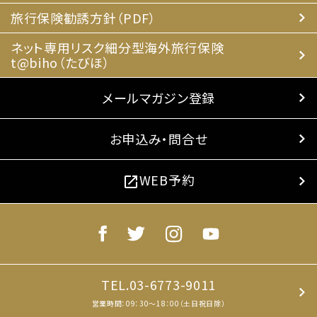
旅行保険勧誘方針（PDF）
ネット専用リスク細分型海外旅行保険
t@biho（たびほ）
メールマガジン登録
お申込み・問合せ
WEB予約
open_in_new
TEL.03-6773-9011
営業時間：09：30～18：00（土日祝日除）