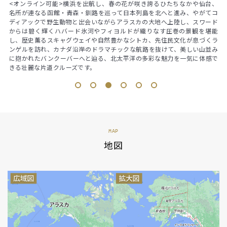
バ
<オンライン可能>横浜を出航し、春の花が咲き誇るひたちなかや仙台、
では
や
名所が連なる函館・青森・釧路を巡って日本列島を北へと進み、やがてコ
雅な
デ
ディアックで野生動物と出会いながらアラスカの大地へ上陸し、スワード
を一
を
からは碧く輝くハバード氷河やフィヨルドが織りなす圧巻の景観を堪能
洗
し、歴史薫るスキャグウェイや自然豊かなシトカ、先住民文化が息づくラ
ンゲルを訪れ、カナダ沿岸のドラマチックな航路を抜けて、美しい山並み
に抱かれたバンクーバーへと辿る、北太平洋の多彩な魅力を一気に体感で
きる壮麗な片道クルーズです。
1
2
3
4
5
6
MAP
地図