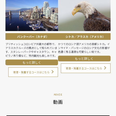
バンクーバー（カナダ）
シトカ／アラスカ（アメリカ）
ブリティッシュコロンビア州最大の都市で、
かつてのロシア領アメリカの首都シトカ。イ
アラスカクルーズの拠点として知られていま
ンサイド・パッセージのロシア文化の影響が
す、スタンレーパークやギャスタウン、キャ
色濃く残る瀟洒な可愛らしい街です。
ピラノ吊り橋など、市内観光も楽しみです。
もっと詳しく
もっと詳しく
寄港・発着するコースはこちら
寄港・発着するコースはこちら
MOVIE
動画