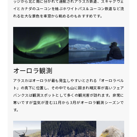
ッジから北と南に分かれて運航されアラスカ鉄道、スキャグウェ
イとカナダのユーコンを結ぶホワイトパス＆ユーコン鉄道など流
れる壮大な景色を車窓から眺めるのもおすすめです。
オーロラ観測
アラスカはオーロラが最も発生しやすいとされる「オーロラベル
ト」の真下に位置し、その中でも山に囲まれ晴天率が高いフェア
バンクスは観測スポットとして多くの観光客が訪れます。非常に
寒いですが空気が澄む11月から3月がオーロラ観測シーズンで
す。