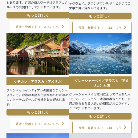
もあります。近郊の街スワードはアラスカク
ャグウェイ。ダウンタウンを歩くとかつての
ルーズの玄関口として知られています。
栄華が目に浮かんできます。
もっと詳しく
もっと詳しく
寄港・発着するコースはこちら
寄港・発着するコースはこちら
グレーシャーベイ／アラスカ（アメ
ケチカン／アラスカ（アメリカ）
リカ）入湾
クリンケットインディアンの故郷ケチカンへ
グレーシャーベイは氷河によって作られた入
ようこそ。部族の神話や伝承が彫られた神々
り江で、マージェリー氷河は轟音とともに氷
しいトーテムポールが皆様をお出迎えしま
河が崩れおちる大迫力の崩落がおこりやすい
す。
ことで知られています。
もっと詳しく
もっと詳しく
寄港・発着するコースはこちら
寄港・発着するコースはこちら