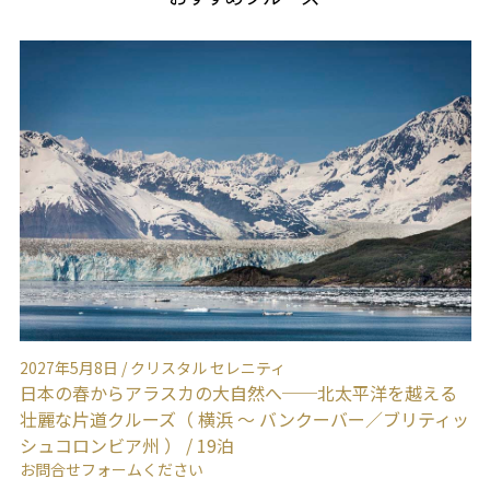
2027年5月8日 / クリスタル セレニティ
2
日本の春からアラスカの大自然へ──北太平洋を越える
雄
壮麗な片道クルーズ（ 横浜 ～ バンクーバー／ブリティッ
ブ
シュコロンビア州 ） / 19泊
お
の香
お問合せフォームください
＜
湾を