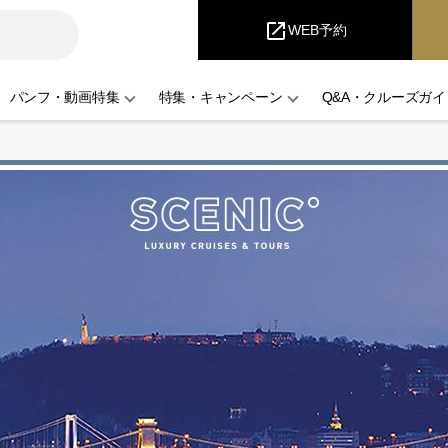
i
Cruise
open_in_new
WEB予約
パンフ・動画特集
特集・キャンペーン
Q&A・クルーズガイ