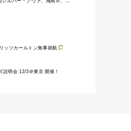
【TV】2025年8月5日放送｜マツコの知らない豪華客船の世界｜上田寿美子さんが最新鋭船シルバー・ノヴァ、飛鳥Ⅲ、世界最大客船アイコン・オブ・ザ・シーズに乗船取材！
催/リッツカールトン無事就航
説明会 12/3＠東京 開催！