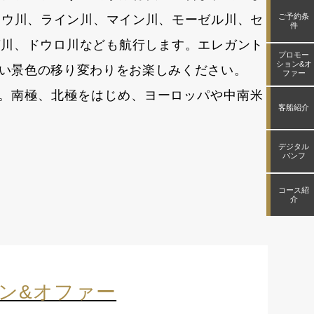
ご予約条
ナウ川、ライン川、マイン川、モーゼル川、セ
件
ガ川、ドウロ川なども航行します。エレガント
プロモー
ション&オ
い景色の移り変わりをお楽しみください。
ファー
航。南極、北極をはじめ、ヨーロッパや中南米
客船紹介
デジタル
パンフ
コース紹
介
ン&オファー