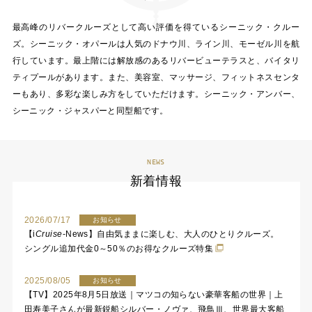
最高峰のリバークルーズとして高い評価を得ているシーニック・クルー
ズ。シーニック・オパールは人気のドナウ川、ライン川、モーゼル川を航
行しています。最上階には解放感のあるリバービューテラスと、バイタリ
ティプールがあります。また、美容室、マッサージ、フィットネスセンタ
ーもあり、多彩な楽しみ方をしていただけます。シーニック・アンバー、
シーニック・ジャスパーと同型船です。
NEWS
新着情報
2026/07/17
お知らせ
【
i
Cruise
-News】自由気ままに楽しむ、大人のひとりクルーズ。
シングル追加代金0～50％のお得なクルーズ特集
2025/08/05
お知らせ
【TV】2025年8月5日放送｜マツコの知らない豪華客船の世界｜上
田寿美子さんが最新鋭船シルバー・ノヴァ、飛鳥Ⅲ、世界最大客船