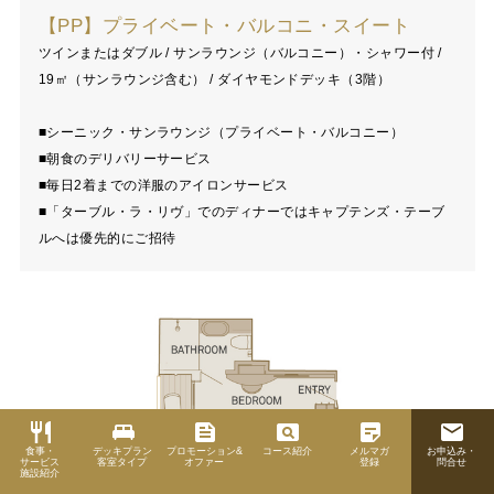
【PP】プライベート・バルコニ・スイート
ツインまたはダブル / サンラウンジ（バルコニー）・シャワー付 /
19㎡（サンラウンジ含む） / ダイヤモンドデッキ（3階）
■シーニック・サンラウンジ（プライベート・バルコニー）
■朝食のデリバリーサービス
■毎日2着までの洋服のアイロンサービス
■「ターブル・ラ・リヴ」でのディナーではキャプテンズ・テーブ
ルへは優先的にご招待
restaurant
king_bed
feed
pageview
sticky_note_2
email
食事・
デッキプラン
プロモーション&
コース紹介
メルマガ
お申込み・
サービス
客室タイプ
オファー
登録
問合せ
施設紹介