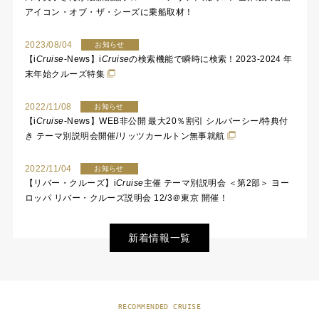
アイコン・オブ・ザ・シーズに乗船取材！
2023/08/04
お知らせ
【
i
Cruise
-News】
i
Cruise
の検索機能で瞬時に検索！2023-2024 年
末年始クルーズ特集
2022/11/08
お知らせ
【
i
Cruise
-News】WEB非公開 最大20％割引 シルバーシー/特典付
き テーマ別説明会開催/リッツカールトン無事就航
2022/11/04
お知らせ
【リバー・クルーズ】
i
Cruise
主催 テーマ別説明会 ＜第2部＞ ヨー
ロッパ リバー・クルーズ説明会 12/3＠東京 開催！
新着情報一覧
RECOMMENDED CRUISE