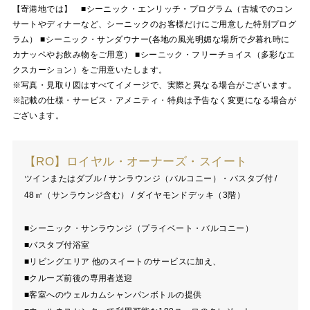
【寄港地では】 ■シーニック・エンリッチ・プログラム（古城でのコン
サートやディナーなど、シーニックのお客様だけにご用意した特別プログ
ラム） ■シーニック・サンダウナー(各地の風光明媚な場所で夕暮れ時に
カナッペやお飲み物をご用意） ■シーニック・フリーチョイス（多彩なエ
クスカーション）をご用意いたします。
※写真・見取り図はすべてイメージで、実際と異なる場合がございます。
※記載の仕様・サービス・アメニティ・特典は予告なく変更になる場合が
ございます。
【RO】ロイヤル・オーナーズ・スイート
ツインまたはダブル / サンラウンジ（バルコニー）・バスタブ付 /
48㎡（サンラウンジ含む） / ダイヤモンドデッキ（3階）
■シーニック・サンラウンジ（プライベート・バルコニー）
■バスタブ付浴室
■リビングエリア 他のスイートのサービスに加え、
■クルーズ前後の専用者送迎
■客室へのウェルカムシャンパンボトルの提供