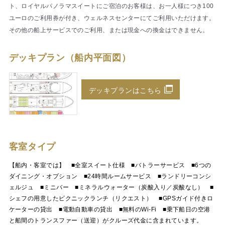
ト、ロイヤルパノラマスイートにご宿泊のお客様は、お一人様につき100
ユーロのご利用券が付き、ウェルネスセンターにてご利用いただけます。
その他の船上サービスでのご利用、または現金への換金はできません。
デッキプラン（船内平面図）
デッキプランはこちら
客室タイプ
【船内・客室では】 ■全室スイート仕様 ■バトラーサービス ■6つの
ダイニング・オプション ■24時間ルームサービス ■ランドリーコンシ
ェルジュ ■ミニバー ■ミネラルウォーター（炭酸入り／炭酸なし） ■
シェフの用意したピクニックランチ（リクエスト） ■GPSガイド付きロ
ケーターの貸出 ■電動自動車の貸出 ■無料のWi-Fi ■乗下船日の空港
と船間のトランスファー（送迎）がクルーズ代金に含まれています。