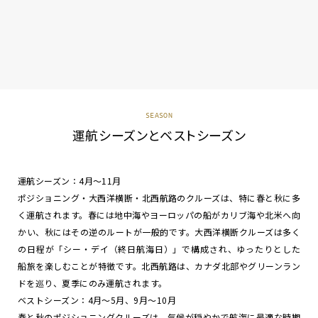
SEASON
運航シーズンとベストシーズン
運航シーズン：4月～11月
ポジショニング・大西洋横断・北西航路のクルーズは、特に春と秋に多
く運航されます。春には地中海やヨーロッパの船がカリブ海や北米へ向
かい、秋にはその逆のルートが一般的です。大西洋横断クルーズは多く
の日程が「シー・デイ（終日航海日）」で構成され、ゆったりとした
船旅を楽しむことが特徴です。北西航路は、カナダ北部やグリーンラン
ドを巡り、夏季にのみ運航されます。
ベストシーズン：4月～5月、9月～10月
春と秋のポジショニングクルーズは、気候が穏やかで航海に最適な時期