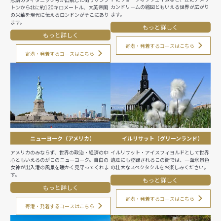
カンドリームの縮図ともいえる世界が広がり
トンから北に約120キロメートル、大英帝国
ます。
の栄華を現代に伝えるロンドンがそこにあり
ます。
もっと詳しく
もっと詳しく
寄港・発着するコースはこちら
寄港・発着するコースはこちら
ニューヨーク（アメリカ）
イルリサット（グリーンランド）
アメリカのみならず、世界の政治・経済の中
イルリサット・アイスフィヨルドとして世界
心ともいえるのがこのニューヨーク。自由の
遺産にも登録されるこの街では、一面氷景色
女神が出入港の風景を暖かく見守ってくれま
の壮大なスペクタクルをお楽しみください。
す。
もっと詳しく
もっと詳しく
寄港・発着するコースはこちら
寄港・発着するコースはこちら