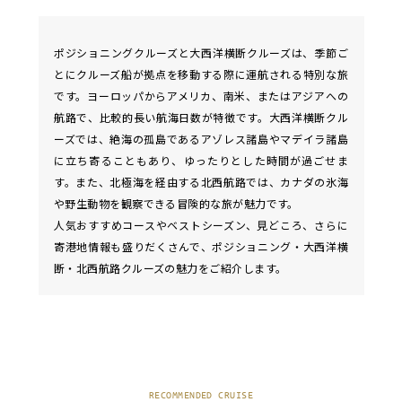
ポジショニングクルーズと大西洋横断クルーズは、季節ご
とにクルーズ船が拠点を移動する際に運航される特別な旅
です。ヨーロッパからアメリカ、南米、またはアジアへの
航路で、比較的長い航海日数が特徴です。大西洋横断クル
ーズでは、絶海の孤島であるアゾレス諸島やマデイラ諸島
に立ち寄ることもあり、ゆったりとした時間が過ごせま
す。また、北極海を経由する北西航路では、カナダの氷海
や野生動物を観察できる冒険的な旅が魅力です。
人気おすすめコースやベストシーズン、見どころ、さらに
寄港地情報も盛りだくさんで、ポジショニング・大西洋横
断・北西航路クルーズの魅力をご紹介します。
RECOMMENDED CRUISE