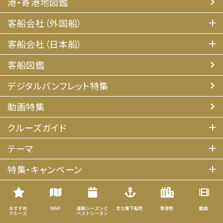
港・寄港地図鑑
客船会社（外国船）
客船会社（日本船）
客船図鑑
デジタルパンフレット特集
動画特集
クルーズガイド
テーマ
特集・キャンペーン
iStyle（アライアンス）
説明会＆専用デスク
おすすめ
MAP
運航シーズンと
主な乗下船地
寄港地
動画
クルーズ
ベストシーズン