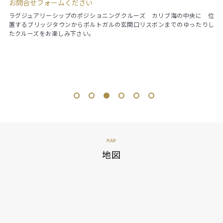
お問合せフォームください
¥1
台、
ラグジュアリーシップのポジショニングクルーズ カリブ海の中央に 位
春
てコ
置するブリッジタウンからポルトガルの玄関口リスボンまでのゆったりし
横
ード
たクルーズをお楽しみ下さい。
バ
堪能
時
くラ
並み
感で
1
2
3
4
5
6
MAP
地図