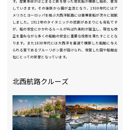
す。産業革命がはじまると鉄を使った蒸気船が横断し始め、普及
していきます。その後鉄から鋼が主流となり、1930年代にはア
メリカとヨーロッパを結ぶ大西洋航路には豪華客船が次々に就航
しました。1912年のタイタニックの悲劇があまりにも有名です
が、船の安全にかかわるルールが叫ばれ条約が誕生し、現在も改
正を重ねながら多くの船舶の安全に重要な役割を果たすこととな
ります。また1830年代には大西洋を最速で横断した船舶に与え
られる賞であるブルーリボン賞が設けられ、受賞した国や船舶会
社にとっての栄誉となっています。
北西航路クルーズ