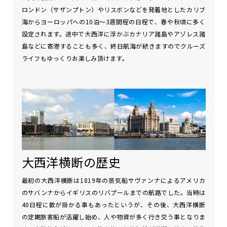
ロンドン（サザンプトン）やリスボンなどを発着地としたカリブ
海からヨーロッパへの10泊～3週間程の日程で、春や秋頃に多く
設定されます。途中で大西洋に浮かぶカナリア諸島やアゾレス諸
島などに寄港することも多く、終日航海が続きますのでクルーズ
ライフもゆっくりお楽しみ頂けます。
大西洋横断の歴史
最初の大西洋横断は1819年の蒸気船サヴァンナによるアメリカ
のサバンナからイギリスのリバプールまでの航路でした。当時は
40日程に数が掛かる事もあったというが、その後、大西洋横断
の定期旅客船が活躍し始め、人や物資が多く行き交う事となりま