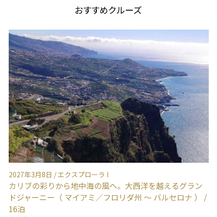
おすすめクルーズ
2027年3月8日 / エクスプローラ I
2
る
カリブの彩りから地中海の風へ。大西洋を越えるグラン
楽
ィッ
ドジャーニー（ マイアミ／フロリダ州 ～ バルセロナ ） /
優
16泊
ス