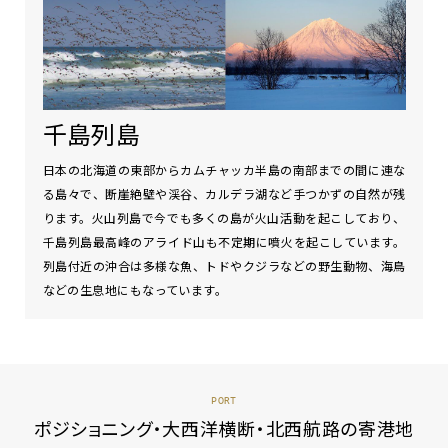
千島列島
日本の北海道の東部からカムチャッカ半島の南部までの間に連な
る島々で、断崖絶壁や渓谷、カルデラ湖など手つかずの自然が残
ります。火山列島で今でも多くの島が火山活動を起こしており、
千島列島最高峰のアライド山も不定期に噴火を起こしています。
列島付近の沖合は多様な魚、トドやクジラなどの野生動物、海鳥
などの生息地にもなっています。
PORT
ポジショニング・大西洋横断・北西航路の寄港地