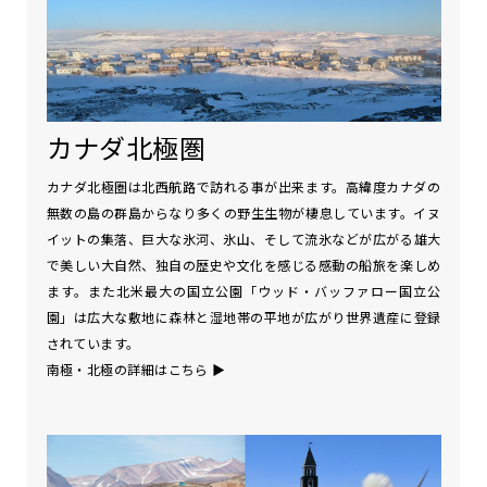
カナダ北極圏
カナダ北極圏は北西航路で訪れる事が出来ます。高緯度カナダの
無数の島の群島からなり多くの野生生物が棲息しています。イヌ
イットの集落、巨大な氷河、氷山、そして流氷などが広がる雄大
で美しい大自然、独自の歴史や文化を感じる感動の船旅を楽しめ
ます。また北米最大の国立公園「ウッド・バッファロー国立公
園」は広大な敷地に森林と湿地帯の平地が広がり世界遺産に登録
されています。
南極・北極の詳細はこちら
▶