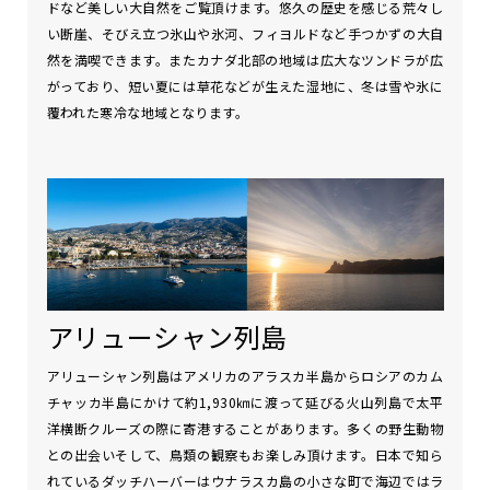
ドなど美しい大自然をご覧頂けます。悠久の歴史を感じる荒々し
い断崖、そびえ立つ氷山や氷河、フィヨルドなど手つかずの大自
然を満喫できます。またカナダ北部の地域は広大なツンドラが広
がっており、短い夏には草花などが生えた湿地に、冬は雪や氷に
覆われた寒冷な地域となります。
アリューシャン列島
アリューシャン列島はアメリカのアラスカ半島からロシアのカム
チャッカ半島にかけて約1,930㎞に渡って延びる火山列島で太平
洋横断クルーズの際に寄港することがあります。多くの野生動物
との出会いそして、鳥類の観察もお楽しみ頂けます。日本で知ら
れているダッチハーバーはウナラスカ島の小さな町で海辺ではラ