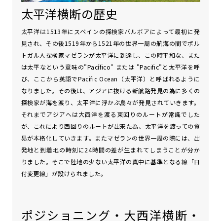
太平洋横断の歴史
太平洋は1513年にスペインの探検家バルボアによって最初に発
見され、その後1519年から1521年の世界一周の航海の間でポル
トガル人探検家マゼランが太平洋に到達し、この時平和な、また
は太平なという意味の"Pacífico" または "Pacific"と太平洋を呼
び、ここから英語でPacific Ocean（太平洋）と呼ばれるように
なりました。その後は、アジアに抜ける新航路発見の為に多くの
探検家が海を渡り、太平洋に浮かぶ島々が発見されていきます。
それまでアジアへは大西洋を渡る東回りのルートが常識でした
が、これにより西回りのルートが出来た為、太平洋を渡っての貿
易が本格化していきます。またマゼランの世界一周の際には、出
発地と到着地の時刻に24時間の差が生まれてしまうことが分か
りました。そこで陸地の少ない太平洋の真中に基準となる線「日
付変更線」が設けられました。
ポジショニング・大西洋横断・