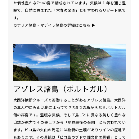
た個性豊かな7つの島で構成されています。気候は 1 年を通じ温
暖で、自然に恵まれた「常春の楽園」とも言われるリゾート地で
す。
カナリア諸島・マデイラ諸島の詳細はこちら
▶
アゾレス諸島（ポルトガル）
大西洋横断クルーズで寄港することがあるアゾレス諸島。大西洋
の真ん中に火山活動によってできた9つの島からなるポルトガル
領の群島です。温暖な気候、そして島ごとに異なる美しく豊かな
自然が魅力でその美しさから「地球最後の楽園」とも言われてい
ます。ピコ島の火山の周辺には独特の土壌がありワインの産地で
もあります。その景観は「ピコ島のブドウ畑文化の景観」として