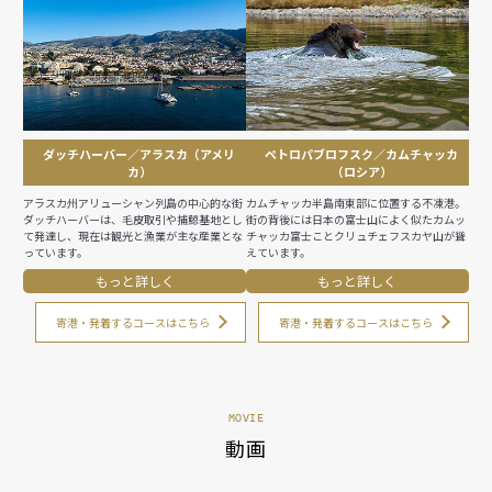
ダッチハーバー／アラスカ（アメリ
ペトロパブロフスク／カムチャッカ
カ）
（ロシア）
アラスカ州アリューシャン列島の中心的な街
カムチャッカ半島南東部に位置する不凍港。
ダッチハーバーは、毛皮取引や捕鯨基地とし
街の背後には日本の富士山によく似たカムッ
て発達し、現在は観光と漁業が主な産業とな
チャッカ富士ことクリュチェフスカヤ山が聳
っています。
えています。
もっと詳しく
もっと詳しく
寄港・発着するコースはこちら
寄港・発着するコースはこちら
MOVIE
動画