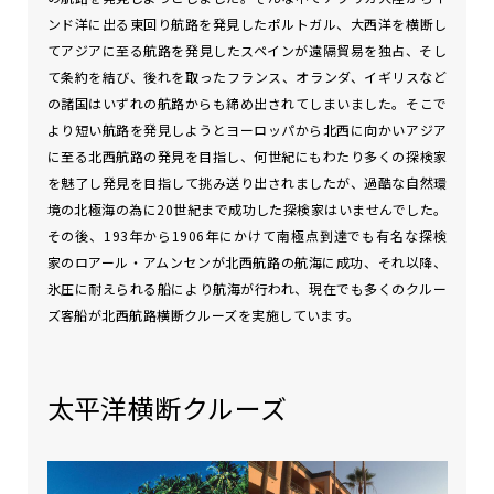
ンド洋に出る東回り航路を発見したポルトガル、大西洋を横断し
てアジアに至る航路を発見したスペインが遠隔貿易を独占、そし
て条約を結び、後れを取ったフランス、オランダ、イギリスなど
の諸国はいずれの航路からも締め出されてしまいました。そこで
より短い航路を発見しようとヨーロッパから北西に向かいアジア
に至る北西航路の発見を目指し、何世紀にもわたり多くの探検家
を魅了し発見を目指して挑み送り出されましたが、過酷な自然環
境の北極海の為に20世紀まで成功した探検家はいませんでした。
その後、193年から1906年にかけて南極点到達でも有名な探検
家のロアール・アムンセンが北西航路の航海に成功、それ以降、
氷圧に耐えられる船により航海が行われ、現在でも多くのクルー
ズ客船が北西航路横断クルーズを実施しています。
太平洋横断クルーズ