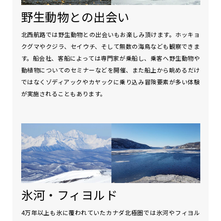
野生動物との出会い
北西航路では野生動物との出会いもお楽しみ頂けます。ホッキョ
クグマやクジラ、セイウチ、そして無数の海鳥なども観察できま
す。船会社、客船によっては専門家が乗船し、乗客へ野生動物や
動植物についてのセミナーなどを開催、また船上から眺めるだけ
ではなくゾディアックやカヤックに乗り込み冒険要素が多い体験
が実施されることもあります。
氷河・フィヨルド
4万年以上も氷に覆われていたカナダ北極圏では氷河やフィヨル