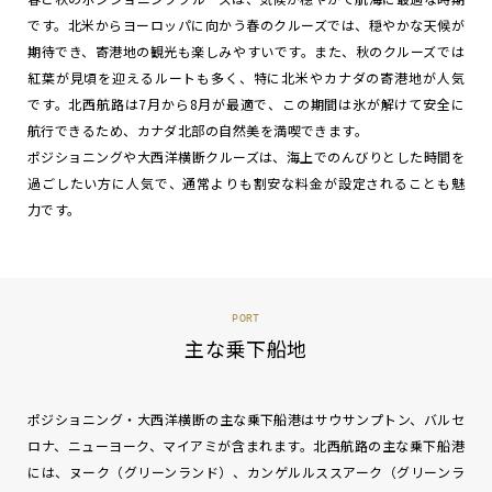
です。北米からヨーロッパに向かう春のクルーズでは、穏やかな天候が
期待でき、寄港地の観光も楽しみやすいです。また、秋のクルーズでは
紅葉が見頃を迎えるルートも多く、特に北米やカナダの寄港地が人気
です。北西航路は7月から8月が最適で、この期間は氷が解けて安全に
航行できるため、カナダ北部の自然美を満喫できます。
ポジショニングや大西洋横断クルーズは、海上でのんびりとした時間を
過ごしたい方に人気で、通常よりも割安な料金が設定されることも魅
力です。
PORT
主な乗下船地
ポジショニング・大西洋横断の主な乗下船港はサウサンプトン、バルセ
ロナ、ニューヨーク、マイアミが含まれます。北西航路の主な乗下船港
には、ヌーク（グリーンランド）、カンゲルルススアーク（グリーンラ