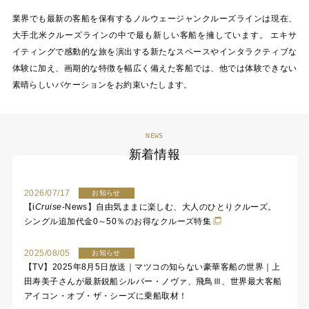
業界でも最新の客船を保有するノルウェージャンクルーズラインは現在、
大手北米クルーズラインの中で最も新しい客船を擁しています。 エキサ
イティングで感動的な旅を演出する新たなスペースやインタラクティブな
体験に加え、画期的な特徴を幅広く備えた客船では、他では体験できない
素晴らしいバケーションをお約束いたします。
NEWS
新着情報
2026/07/17
お知らせ
【
i
Cruise
-News】自由気ままに楽しむ、大人のひとりクルーズ。
シングル追加代金0～50％のお得なクルーズ特集
2025/08/05
お知らせ
【TV】2025年8月5日放送｜マツコの知らない豪華客船の世界｜上
田寿美子さんが最新鋭船シルバー・ノヴァ、飛鳥Ⅲ、世界最大客船
アイコン・オブ・ザ・シーズに乗船取材！