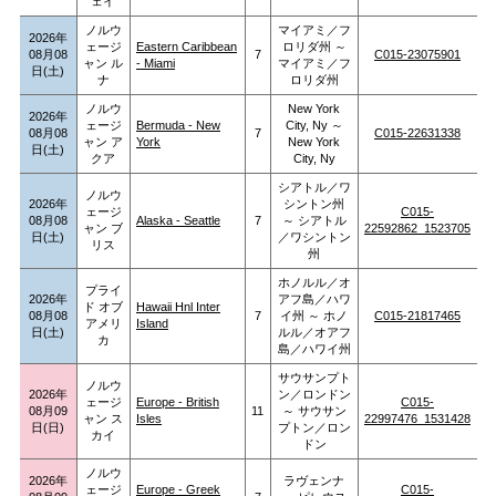
ェイ
ノルウ
マイアミ／フ
2026年
ェージ
Eastern Caribbean
ロリダ州 ～
08月08
7
C015-23075901
ャン ル
- Miami
マイアミ／フ
日(土)
ナ
ロリダ州
ノルウ
New York
2026年
ェージ
Bermuda - New
City, Ny ～
08月08
7
C015-22631338
ャン ア
York
New York
日(土)
クア
City, Ny
シアトル／ワ
ノルウ
2026年
シントン州
ェージ
C015-
08月08
Alaska - Seattle
7
～ シアトル
ャン ブ
22592862_1523705
日(土)
／ワシントン
リス
州
ホノルル／オ
プライ
2026年
アフ島／ハワ
ド オブ
Hawaii Hnl Inter
08月08
7
イ州 ～ ホノ
C015-21817465
アメリ
Island
日(土)
ルル／オアフ
カ
島／ハワイ州
サウサンプト
ノルウ
2026年
ン／ロンドン
ェージ
Europe - British
C015-
08月09
11
～ サウサン
ャン ス
Isles
22997476_1531428
日(日)
プトン／ロン
カイ
ドン
ノルウ
2026年
ラヴェンナ
ェージ
Europe - Greek
C015-