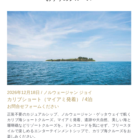
2026年10月29日 / ノルウェージャン ジェイド
2
日本周遊（東京発着） / 14泊
¥507,927～
く
正装不要のカジュアルシップ、ノルウェージャン・ジェイドで航く秋の
人
と
日本周遊クルーズ。ドレスコードを気にせず、フリースタイルで楽しめ
タ
るエンターテインメントシップで、地中海クルーズをお楽しみくださ
お
い。
味