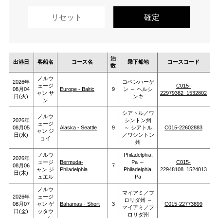
泊
出港日
客船名
コース名
乗下船地
コースコード
数
ノルウ
2026年
コペンハーゲ
ェージ
C015-
08月04
Europe - Baltic
9
ン ～ ヘルシ
ャン サ
22979382_1532802
日(火)
ンキ
ン
シアトル／ワ
ノルウ
2026年
シントン州
ェージ
08月05
Alaska - Seattle
9
～ シアトル
C015-22602883
ャン ジ
日(水)
／ワシントン
ョイ
州
ノルウ
Philadelphia,
2026年
ェージ
Bermuda-
Pa ～
C015-
08月06
7
ャン ジ
Philadelphia
Philadelphia,
22948108_1524013
日(木)
ュエル
Pa
ノルウ
マイアミ／フ
2026年
ェージ
ロリダ州 ～
08月07
ャン ゲ
Bahamas - Short
3
C015-22773899
マイアミ／フ
日(金)
ッタウ
ロリダ州