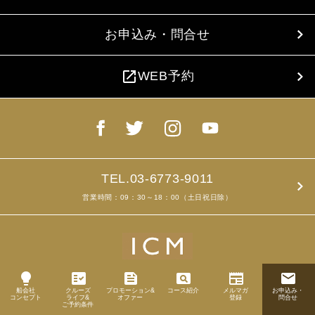
お申込み・問合せ
open_in_new
WEB予約
TEL.03-6773-9011
営業時間：09：30～18：00（土日祝日除）
lightbulb
fact_check
feed
pageview
newspaper
email
船会社
クルーズ
プロモーション&
コース紹介
メルマガ
お申込み・
Copyright ©2019
コンセプト
ライフ&
オファー
登録
問合せ
ICM Corp. All rights reserved.
ご予約条件