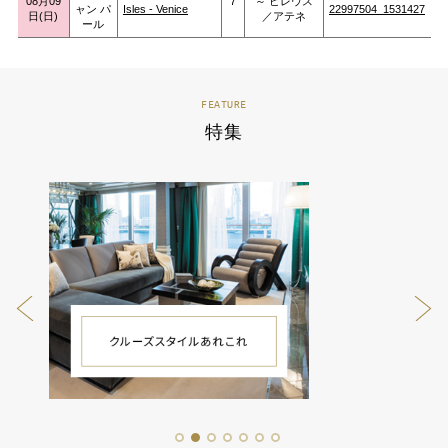
08月09
7
～ ピレウス
ャン パ
Isles - Venice
22997504_1531427
日(日)
／アテネ
ール
FEATURE
特集
1
2
3
4
5
6
7