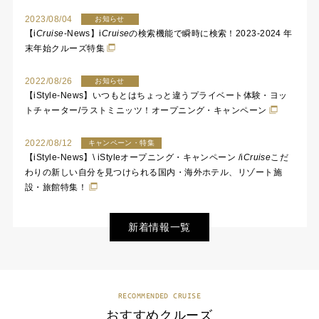
2023/08/04
お知らせ
【
i
Cruise
-News】
i
Cruise
の検索機能で瞬時に検索！2023-2024 年
末年始クルーズ特集
2022/08/26
お知らせ
【iStyle-News】いつもとはちょっと違うプライベート体験・ヨッ
トチャーター/ラストミニッツ！オープニング・キャンペーン
2022/08/12
キャンペーン・特集
【iStyle-News】\ iStyleオープニング・キャンペーン /
i
Cruise
こだ
わりの新しい自分を見つけられる国内・海外ホテル、リゾート施
設・旅館特集！
新着情報一覧
RECOMMENDED CRUISE
おすすめクルーズ