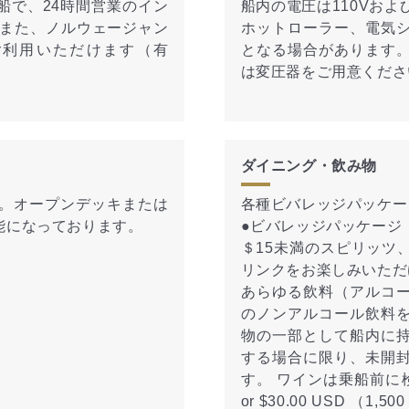
船で、24時間営業のイン
船内の電圧は110Vおよ
。また、ノルウェージャン
ホットローラー、電気
ご利用いただけます（有
となる場合があります
は変圧器をご用意くださ
ダイニング・飲み物
。オープンデッキまたは
各種ビバレッジパッケー
能になっております。
●ビバレッジパッケージ（お
＄15未満のスピリッツ
リンクをお楽しみいただ
あらゆる飲料（アルコ
のノンアルコール飲料
物の一部として船内に
する場合に限り、未開
す。 ワインは乗船前に検査され、
or $30.00 USD 