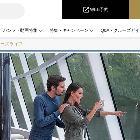
i
Cruise
open_in_new
WEB予約
パンフ・動画特集
特集・キャンペーン
Q&A・クルーズガイ
ルーズライフ