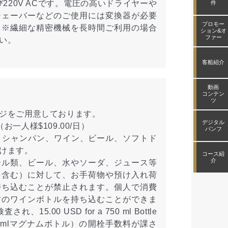
び220V ACです。電圧の高いドライヤーや
件
シェーバーなどのご使用には変換器が必要
プロモー
。※繊細な精密機械を長時間ご利用の場合
ション&オ
ファー
い。
客船紹介
動画
コンテン
ツ
ジをご用意しております。
デジタル
一人様$109.00/日）
パンフ
、シャンパン、ワイン、ビール、ソフトド
けます。
コース紹
介
ール類、ビール、水やソーダ、ジュース等
を含む）に対して、お手荷物や預け入れ荷
持ち込むことが禁止されます。個人で消費
封のワインボトルを持ち込むことができま
15.00 USD for a 750 ml Bottle
（1,500 mlマグナムボトル）の開栓手数料が課さ