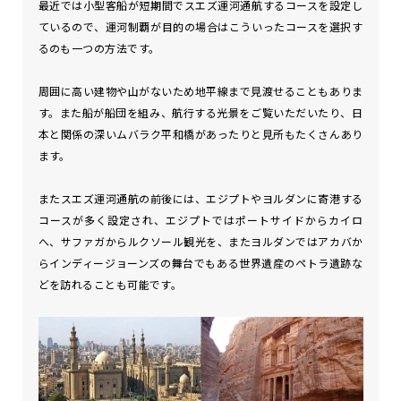
最近では小型客船が短期間でスエズ運河通航するコースを設定し
ているので、運河制覇が目的の場合はこういったコースを選択す
るのも一つの方法です。
周囲に高い建物や山がないため地平線まで見渡せることもありま
す。また船が船団を組み、航行する光景をご覧いただいたり、日
本と関係の深いムバラク平和橋があったりと見所もたくさんあり
ます。
またスエズ運河通航の前後には、エジプトやヨルダンに寄港する
コースが多く設定され、エジプトではポートサイドからカイロ
へ、サファガからルクソール観光を、またヨルダンではアカバか
らインディージョーンズの舞台でもある世界遺産のペトラ遺跡な
どを訪れることも可能です。