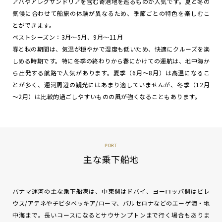
アバやアレクサンドリアを含む寄港地を巡るものが人気です。夏と冬の
気候に合わせて船旅の体験が異なるため、季節ごとの特色を楽しむこ
とができます。
ベストシーズン：3月～5月、9月～11月
春と秋の期間は、気温が穏やかで湿度も低いため、快適にクルーズを楽
しめる時期です。特に冬季の終わりから春にかけての運航は、地中海か
ら出発する航路で人気があります。夏季（6月～8月）は高温になるこ
とが多く、運河周辺の観光にはあまり適していませんが、冬季（12月
～2月）は比較的過ごしやすいものの風が強くなることもあります。
PORT
主な乗下船地
パナマ運河の主な乗下船港は、中東側はドバイ、ヨーロッパ側はピレ
ウス/アテネやチビタベッキア/ローマ、バルセロナなどのエーゲ海・地
中海まで。長いコースになるとサウサンプトンまで行く場合もありま