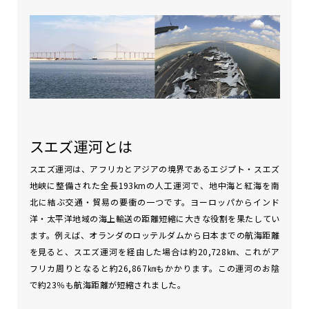
スエズ運河とは
スエズ運河は、アフリカとアジアの境界であるエジプト・スエズ
地峡に整備された全長193kmの人工運河で、地中海と紅海を南
北に結ぶ交通・貿易の要衝の一つです。ヨーロッパからインド
洋・太平洋地域の海上輸送の距離短縮に大きな役割を果たしてい
ます。例えば、オランダのロッテルダムから日本までの航海距離
を見ると、スエズ運河を経由した場合は約20,728㎞、これがア
フリカ周りとなると約26,867㎞もかかります。この運河のお陰
で約23％も航海距離が短縮されました。