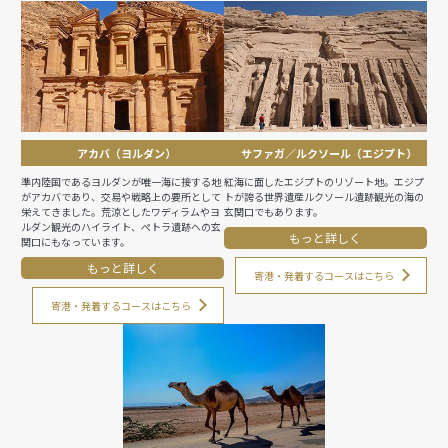
アカバ（ヨルダン）
サファガ／ルクソール（エジプト）
準内陸国であるヨルダンが唯一海に接する地
紅海に面したエジプトのリゾート地。エジプ
がアカバであり、交易や戦略上の要所として
トが誇る世界遺産ルクソール遺跡観光の海の
栄えてきました。荒涼としたワディラムやヨ
玄関口でもあります。
ルダン観光のハイライト、ぺトラ遺跡への玄
もっと詳しく
関口にもなっています。
もっと詳しく
寄港・発着するコースはこちら
寄港・発着するコースはこちら