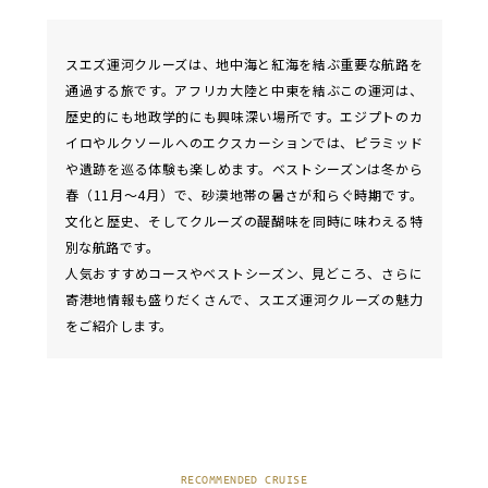
スエズ運河クルーズは、地中海と紅海を結ぶ重要な航路を
通過する旅です。アフリカ大陸と中東を結ぶこの運河は、
歴史的にも地政学的にも興味深い場所です。エジプトのカ
イロやルクソールへのエクスカーションでは、ピラミッド
や遺跡を巡る体験も楽しめます。ベストシーズンは冬から
春（11月～4月）で、砂漠地帯の暑さが和らぐ時期です。
文化と歴史、そしてクルーズの醍醐味を同時に味わえる特
別な航路です。
人気おすすめコースやベストシーズン、見どころ、さらに
寄港地情報も盛りだくさんで、スエズ運河クルーズの魅力
をご紹介します。
RECOMMENDED CRUISE