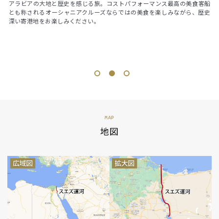
客船
華やかなバルセロナを出港し、世界遺産の街マルタ・ヴァレッタ、古代ミ
<
歴史
ノア文明が息づくクレタ島、中世騎士団の面影残るロードス島、地中海の
で
宝石キプロスを巡り、壮大なスエズ運河を越えて紅海へ。その先に待つの
観
はサウジアラビア最古の港町ジェッダ。ラグジュアリー客船EXPLORA Iで
広
過ごす夢の11泊、6カ国を結ぶ感動のグランドジャーニー。
の
が
く
1
2
3
MAP
地図