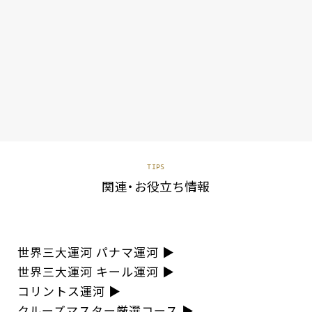
TIPS
関連・お役立ち情報
世界三大運河 パナマ運河
▶︎
世界三大運河 キール運河
▶︎
コリントス運河
▶︎
クルーズマスター厳選コース
▶︎