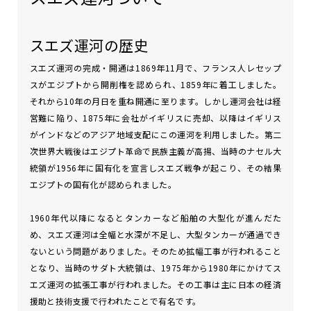
スエズ運河の歴史
スエズ運河の完成・開通は1869年11月で、フランス人レセップ
スがエジプトから開削権を認められ、1859年に着工しました。
それから10年の月日を重ね開通に至ります。しかし運河会社は経
営難に陥り、1875年に会社がイギリスに売却、以降はイギリス
がインドなどのアジア地域支配にこの運河を利用しました。第二
次世界大戦後はエジプト革命で民族主義が高揚、当時のナセル大
統領が1956年に国有化を宣言しスエズ戦争が起こり、その結果
エジプトの国有化が認められました。
1960年代以降になるとタンカーなど船舶の大型化が進んだた
め、スエズ運河は全幅と水深が不足し、大型タンカーが通過でき
ないという問題がありました。そのため拡幅工事が行われること
となり、当時のサダト大統領は、1975年から1980年にかけてス
エズ運河の拡張工事が行われました。その工事は主に日本の経済
援助と技術支援で行われたことで有名です。