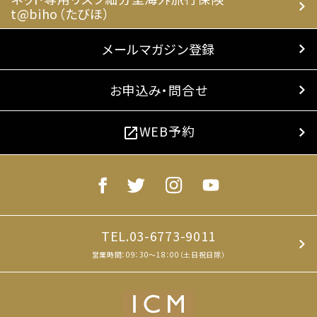
t@biho（たびほ）
メールマガジン登録
お申込み・問合せ
WEB予約
open_in_new
TEL.03-6773-9011
営業時間：09：30～18：00（土日祝日除）