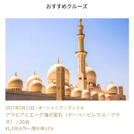
おすすめクルーズ
2027年11月8日 / エクスプローラ I
2
地中海〜スエズ運河〜紅海（バルセロナ ～ ジェッダ） /
上
11泊
～
お問合せフォームください
¥1