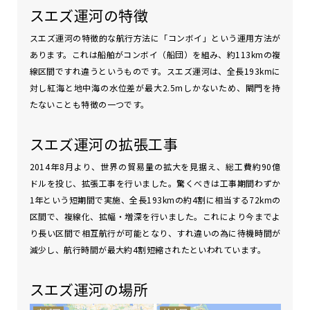
スエズ運河の特徴
スエズ運河の特徴的な航行方法に「コンボイ」という運用方法が
あります。これは船舶がコンボイ（船団）を組み、約113kmの複
線区間ですれ違うというものです。スエズ運河は、全長193kmに
対し紅海と地中海の水位差が最大2.5mしかないため、閘門を持
たないことも特徴の一つです。
スエズ運河の拡張工事
2014年8月より、世界の貿易量の拡大を見据え、総工費約90億
ドルを投じ、拡張工事を行いました。驚くべきは工事期間わずか
1年という短期間で実施、全長193kmの約4割に相当する72kmの
区間で、複線化、拡幅・増深を行いました。これにより今までよ
り長い区間で相互航行が可能となり、すれ違いの為に待機時間が
減少し、航行時間が最大約4割短縮されたといわれています。
スエズ運河の場所