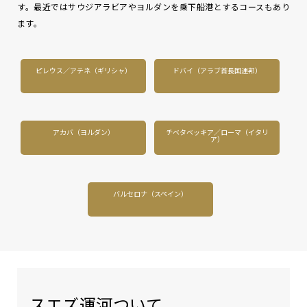
す。最近ではサウジアラビアやヨルダンを乗下船港とするコースもあり
ます。
ピレウス／アテネ（ギリシャ）
ドバイ（アラブ首長国連邦）
アカバ（ヨルダン）
チベタベッキア／ローマ（イタリ
ア）
バルセロナ（スペイン）
スエズ運河ついて