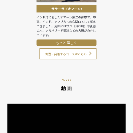
サラーラ（オマーン）
インド洋に面したオマーン第二の都市で、中
東、インド、アフリカへの玄関口として栄え
てきました。周囲にはワジ（涸れ川）や乳香
の木、アルバリード遺跡などの名所が点在し
ています。
もっと詳しく
寄港・発着するコースはこちら
MOVIE
動画