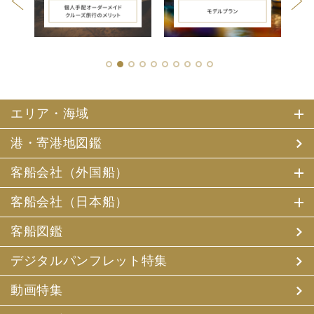
1
2
3
4
5
6
7
8
9
10
エリア・海域
港・寄港地図鑑
客船会社（外国船）
客船会社（日本船）
客船図鑑
デジタルパンフレット特集
動画特集