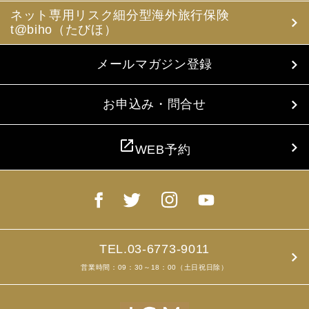
ネット専用リスク細分型海外旅行保険
t@biho（たびほ）
メールマガジン登録
お申込み・問合せ
open_in_new
WEB予約
TEL.03-6773-9011
営業時間：09：30～18：00（土日祝日除）