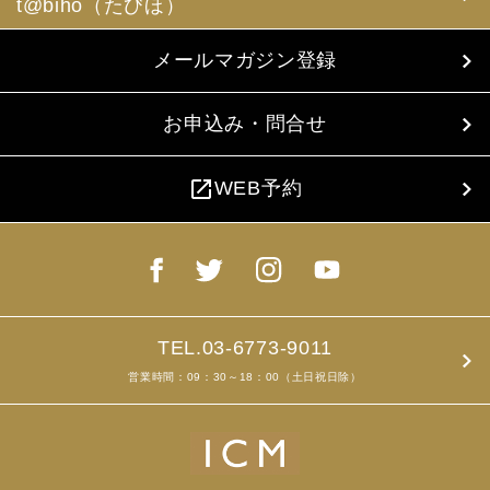
t@biho（たびほ）
メールマガジン登録
お申込み・問合せ
open_in_new
WEB予約
TEL.03-6773-9011
営業時間：09：30～18：00（土日祝日除）