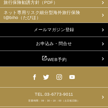
旅行保険勧誘方針（PDF）
ネット専用リスク細分型海外旅行保険
t@biho（たびほ）
メールマガジン登録
お申込み・問合せ
open_in_new
WEB予約
TEL.03-6773-9011
営業時間：09：30～18：00（土日祝日除）