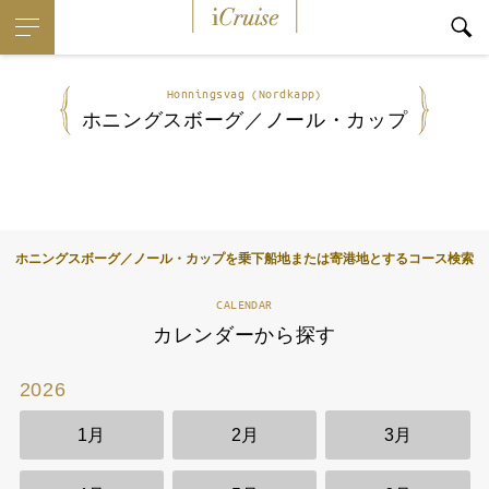
iCruise
Honningsvag (Nordkapp)
ホニングスボーグ／ノール・カップ
ホニングスボーグ／ノール・カップを乗下船地または寄港地とするコース検索
CALENDAR
カレンダーから探す
2026
2
1月
2月
3月