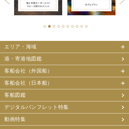
1
2
3
4
5
6
7
8
9
10
エリア・海域
港・寄港地図鑑
客船会社（外国船）
客船会社（日本船）
客船図鑑
デジタルパンフレット特集
動画特集