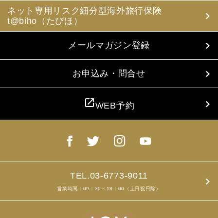
ネット専用リスク細分型海外旅行保険
t@biho（たびほ）
メールマガジン登録
お申込み・問合せ
open_in_new
WEB予約
TEL.03-6773-9011
営業時間：09：30～18：00（土日祝日除）