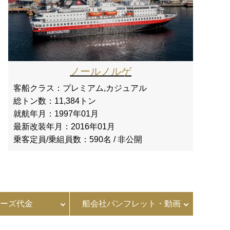
ノールノルゲ
客船クラス：
プレミアム,カジュアル
総トン数：
11,384トン
就航年月：
1997年01月
最新改装年月：
2016年01月
乗客定員/乗組員数：
590名 / 非公開
ーズ代金
船会社パンフレット・動画