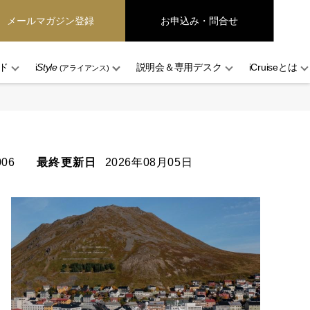
メールマガジン登録
お申込み・問合せ
ド
i
Style
説明会＆専用デスク
iCruiseとは
(アライアンス)
006
最終更新日
2026年08月05日