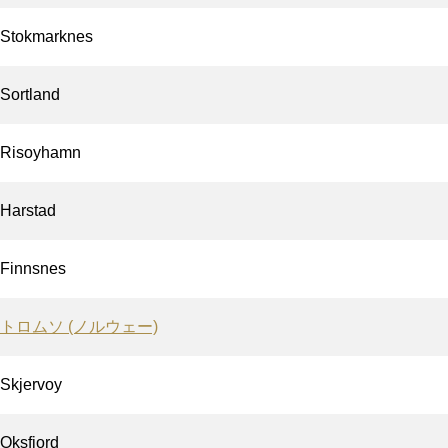
Stokmarknes
Sortland
Risoyhamn
Harstad
Finnsnes
トロムソ (ノルウェー)
Skjervoy
Oksfjord