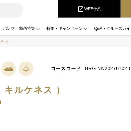
iCruise
open_in_new
WEB予約
パンフ・動画特集
特集・キャンペーン
Q&A・クルーズガイ
ネス ）
コースコード
HRG-NN20270102-
 キルケネス ）
h