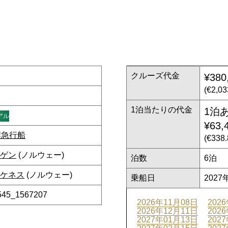
クルーズ代金
¥380
(€2,0
1泊当たりの代金
1泊
アル
¥63,
岸急行船
(€33
ゲン
(ノルウェー)
泊数
6泊
ケネス
(ノルウェー)
乗船日
2027
545_1567207
2026年11月08日
202
2026年12月11日
202
2027年01月13日
202