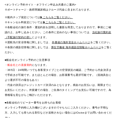
<オンライン予約サイト・オフライン申込み共通のご案内>
※ポートチャージ・政府関連諸税はクルーズ代金に含まれております。
※船内チップ規定については
▶こちらをご覧ください。
※キャンセル料規定については
▶こちらをご覧ください。
※各船会社の旅行条件・運送約款を説明した書面を用意しておりますので、事前にご確
認の上、お申し込みください。この条件に定めのない事項については、
当社旅行業約款
（手配旅行契約の部）
によります。
※渡航先の安全情報に関しましては、
外務省の海外安全ホームページ
をご覧ください。
※各国の感染症情報に関しましては、
厚生労働省 海外感染症情報ホームページ
をご覧く
ださい。
■船会社オンライン予約のご注意事項
・
船会社との直接契約
になります。
・365日・24時間いつでも各客室タイプごとの空室状況の確認、ご予約から代金決済ま
で手続きが可能です。またほとんどの場合、お部屋番号も選択可能です。（混雑具合に
より選択不可の場合もあり）
・代金の決済はクレジットカード決済のみとなります。残金のお支払いは、期限までに
お支払いください。外貨建ての場合、ご自身のタイミングでお支払い可能ですので、為
替相場を見ながらご検討いただけます。
■各船会社のリピーター番号をお持ちのお客様
オンライン予約時に入力欄がございますのでそちらにご入力ください。番号が不明な
方、入力しても得られる割引などが反映されない場合にはiCruiseまでお問い合わせくだ
さい。