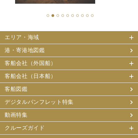
1
2
3
4
5
6
7
8
9
10
エリア・海域
港・寄港地図鑑
客船会社（外国船）
客船会社（日本船）
客船図鑑
デジタルパンフレット特集
動画特集
クルーズガイド