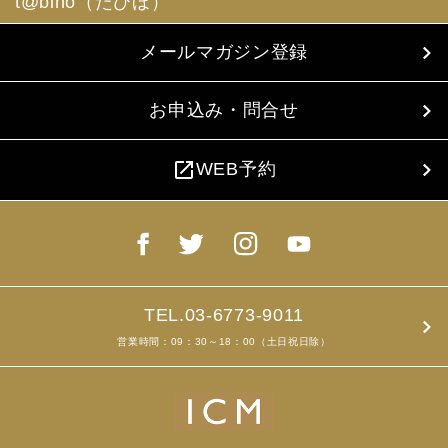
t@biho（たびほ）
メールマガジン登録
お申込み・問合せ
open_in_new
WEB予約
TEL.03-6773-9011
営業時間：09：30～18：00（土日祝日除）