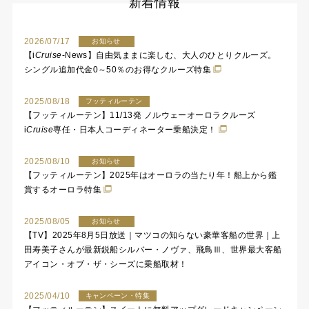
新着情報
2026/07/17
お知らせ
【
i
Cruise
-News】自由気ままに楽しむ、大人のひとりクルーズ。
シングル追加代金0～50％のお得なクルーズ特集
2025/08/18
フッティルーテン
【フッティルーテン】11/13発 ノルウェーオーロラクルーズ
i
Cruise
専任・日本人コーディネーター乗船決定！
2025/08/10
お知らせ
【フッティルーテン】2025年はオーロラの当たり年！船上から鑑
賞するオーロラ特集
2025/08/05
お知らせ
【TV】2025年8月5日放送｜マツコの知らない豪華客船の世界｜上
田寿美子さんが最新鋭船シルバー・ノヴァ、飛鳥Ⅲ、世界最大客船
アイコン・オブ・ザ・シーズに乗船取材！
2025/04/10
キャンペーン・特集