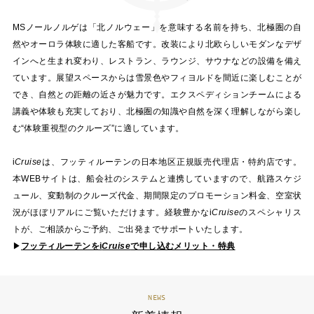
MSノールノルゲは「北ノルウェー」を意味する名前を持ち、北極圏の自
然やオーロラ体験に適した客船です。改装により北欧らしいモダンなデザ
インへと生まれ変わり、レストラン、ラウンジ、サウナなどの設備を備え
ています。展望スペースからは雪景色やフィヨルドを間近に楽しむことが
でき、自然との距離の近さが魅力です。エクスペディションチームによる
講義や体験も充実しており、北極圏の知識や自然を深く理解しながら楽し
む“体験重視型のクルーズ”に適しています。
i
Cruise
は、フッティルーテンの日本地区正規販売代理店・特約店です。
本WEBサイトは、船会社のシステムと連携していますので、航路スケジ
ュール、変動制のクルーズ代金、期間限定のプロモーション料金、空室状
況がほぼリアルにご覧いただけます。経験豊かな
i
Cruise
のスペシャリス
トが、ご相談からご予約、ご出発までサポートいたします。
▶
フッティルーテンを
i
Cruise
で申し込むメリット・特典
NEWS