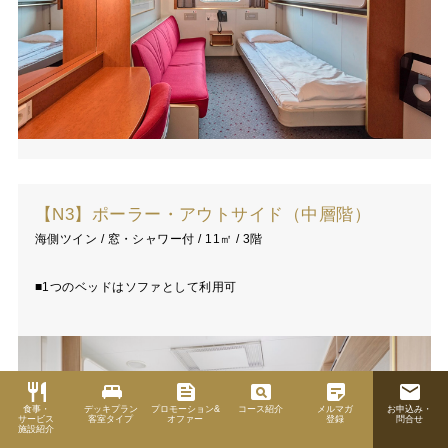
【N3】ポーラー・アウトサイド（中層階）
海側ツイン / 窓・シャワー付 / 11㎡ / 3階
■1つのベッドはソファとして利用可
restaurant
king_bed
feed
pageview
sticky_note_2
email
食事・
デッキプラン
プロモーション&
コース紹介
メルマガ
お申込み・
サービス
客室タイプ
オファー
登録
問合せ
施設紹介