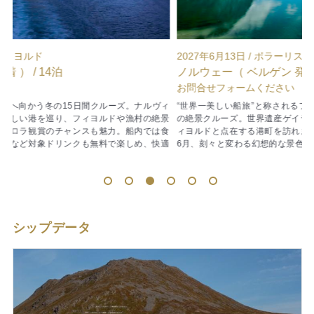
2027年6月13日 / ポラーリス
2
ノルウェー（ ベルゲン 発着 ） / 11泊
ノ
お問合せフォームください
ヴィ
“世界一美しい船旅”と称されるフッティルーテンで巡るノルウェー沿岸
景
の絶景クルーズ。世界遺産ゲイランゲルフィヨルドをはじめ、雄大なフ
食
ィヨルドと点在する港町を訪れます。白夜に包まれるベストシーズンの
適
6月、刻々と変わる幻想的な景色を満喫できる贅沢な船旅です。
使
1
2
3
4
5
6
シップデータ