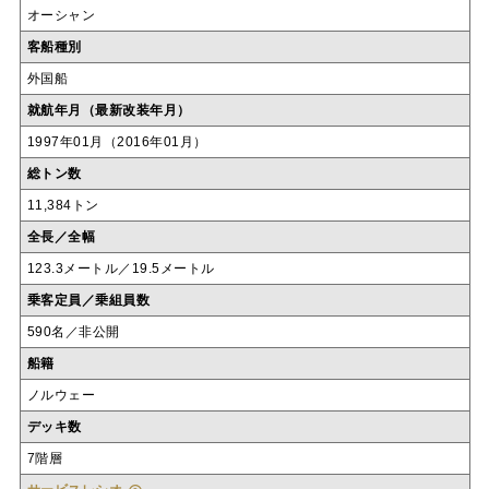
オーシャン
客船種別
外国船
就航年月（最新改装年月）
1997年01月（2016年01月）
総トン数
11,384トン
全長／全幅
123.3メートル／19.5メートル
乗客定員／乗組員数
590名／非公開
船籍
ノルウェー
デッキ数
7階層