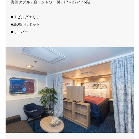
海側ダブル / 窓・シャワー付 / 17～22㎡ / 6階
■リビングエリア
■湯沸かしポット
■ミニバー