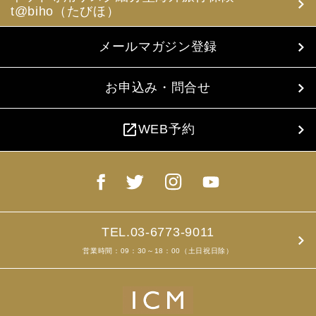
t@biho（たびほ）
メールマガジン登録
お申込み・問合せ
open_in_new
WEB予約
TEL.03-6773-9011
営業時間：09：30～18：00（土日祝日除）