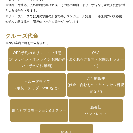
※航路、寄港地、入出港時間等は天候、その他の理由により、予告なく変更または抜港
となる場合があります。
※リバークルーズでは川の水位の影響の為、スケジュール変更、一部区間のバス移動、
他船への乗り換え、運行休止となる場合がございます。
クルーズ代金
※2名1室利用時お一人様あたり
WEB予約のメリット・ご注意
Q&A
(オフライン・オンライン予約の違
(よくあるご質問・お問合せフォー
い・予約方法動画)
ム)
ご予約条件
クルーズライフ
(代金に含むもの・キャンセル料規
(服装・チップ・WIFIなど)
定など)
船会社
船会社プロモーション&オファー
パンフレット
船会社