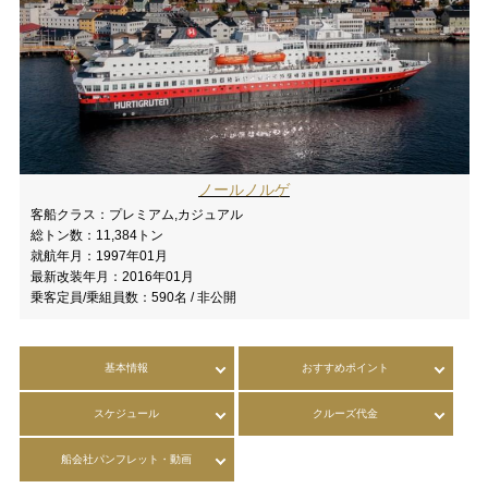
ノールノルゲ
客船クラス：
プレミアム,カジュアル
総トン数：
11,384トン
就航年月：
1997年01月
最新改装年月：
2016年01月
乗客定員/乗組員数：
590名 / 非公開
基本情報
おすすめポイント
スケジュール
クルーズ代金
船会社パンフレット・動画