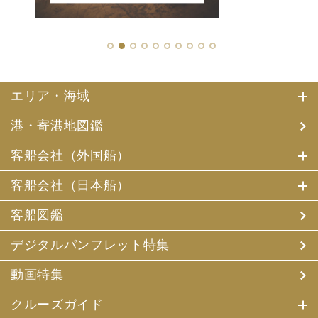
1
2
3
4
5
6
7
8
9
10
エリア・海域
港・寄港地図鑑
客船会社（外国船）
客船会社（日本船）
客船図鑑
デジタルパンフレット特集
動画特集
クルーズガイド