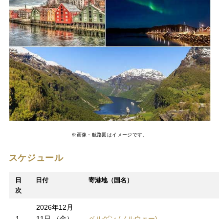
※画像・航路図はイメージです。
スケジュール
日
日付
寄港地（国名）
次
2026年12月
1
11日 （金）
ベルゲン (ノルウェー)