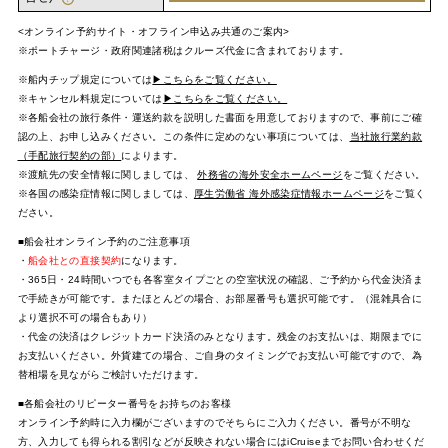
<オンライン予約サイト・オフライン申込み共通のご案内>
※ポートチャージ・政府関連諸税はクルーズ代金に含まれております。
※船内チップ規定については
▶こちらをご覧ください。
※キャンセル料規定については
▶こちらをご覧ください。
※各船会社の旅行条件・運送約款を説明した書面を用意しておりますので、事前にご確
認の上、お申し込みください。この条件に定めのない事項については、
当社旅行業約款
（手配旅行契約の部）
によります。
※渡航先の安全情報に関しましては、
外務省の海外安全ホームページ
をご覧ください。
※各国の感染症情報に関しましては、
厚生労働省 海外感染症情報ホームページ
をご覧く
ださい。
■船会社オンライン予約のご注意事項
・
船会社との直接契約
になります。
・365日・24時間いつでも各客室タイプごとの空室状況の確認、ご予約から代金決済ま
で手続きが可能です。またほとんどの場合、お部屋番号も選択可能です。（混雑具合に
より選択不可の場合もあり）
・代金の決済はクレジットカード決済のみとなります。残金のお支払いは、期限までに
お支払いください。外貨建ての場合、ご自身のタイミングでお支払い可能ですので、為
替相場を見ながらご検討いただけます。
■各船会社のリピーター番号をお持ちのお客様
オンライン予約時に入力欄がございますのでそちらにご入力ください。番号が不明な
方、入力しても得られる割引などが反映されない場合にはiCruiseまでお問い合わせくだ