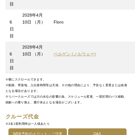
目
2028年4月
6
10日 （月）
Floro
日
目
2028年4月
6
10日 （月）
ベルゲン (ノルウェー)
日
目
※横にスクロールできます。
※航路、寄港地、入出港時間等は天候、その他の理由により、予告なく変更または抜港
となる場合があります。
※リバークルーズでは川の水位の影響の為、スケジュール変更、一部区間のバス移動、
他船への乗り換え、運行休止となる場合がございます。
クルーズ代金
※2名1室利用時お一人様あたり
WEB予約のメリット・ご注意
Q&A