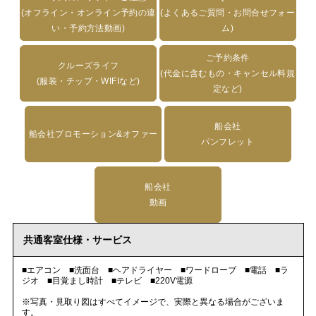
(オフライン・オンライン予約の違
(よくあるご質問・お問合せフォー
い・予約方法動画)
ム)
ご予約条件
クルーズライフ
(代金に含むもの・キャンセル料規
(服装・チップ・WIFIなど)
定など)
船会社
船会社プロモーション&オファー
パンフレット
船会社
動画
共通客室仕様・サービス
■エアコン ■洗面台 ■ヘアドライヤー ■ワードローブ ■電話 ■ラ
ジオ ■目覚まし時計 ■テレビ ■220V電源
※写真・見取り図はすべてイメージで、実際と異なる場合がございま
す。