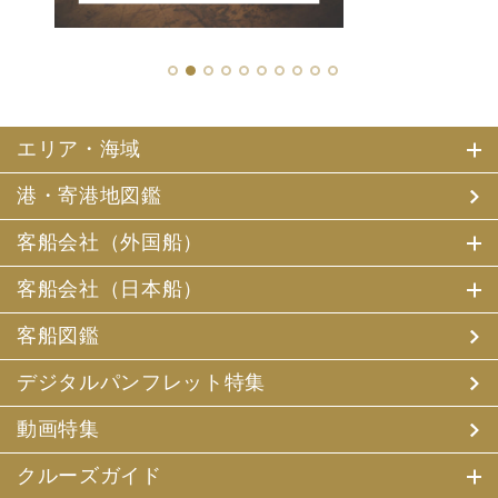
1
2
3
4
5
6
7
8
9
10
エリア・海域
港・寄港地図鑑
客船会社（外国船）
客船会社（日本船）
客船図鑑
デジタルパンフレット特集
動画特集
クルーズガイド