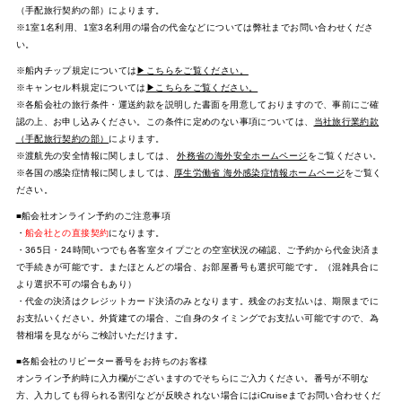
（手配旅行契約の部）によります。
※1室1名利用、1室3名利用の場合の代金などについては弊社までお問い合わせくださ
い。
※船内チップ規定については
▶こちらをご覧ください。
※キャンセル料規定については
▶こちらをご覧ください。
※各船会社の旅行条件・運送約款を説明した書面を用意しておりますので、事前にご確
認の上、お申し込みください。この条件に定めのない事項については、
当社旅行業約款
（手配旅行契約の部）
によります。
※渡航先の安全情報に関しましては、
外務省の海外安全ホームページ
をご覧ください。
※各国の感染症情報に関しましては、
厚生労働省 海外感染症情報ホームページ
をご覧く
ださい。
■船会社オンライン予約のご注意事項
・
船会社との直接契約
になります。
・365日・24時間いつでも各客室タイプごとの空室状況の確認、ご予約から代金決済ま
で手続きが可能です。またほとんどの場合、お部屋番号も選択可能です。（混雑具合に
より選択不可の場合もあり）
・代金の決済はクレジットカード決済のみとなります。残金のお支払いは、期限までに
お支払いください。外貨建ての場合、ご自身のタイミングでお支払い可能ですので、為
替相場を見ながらご検討いただけます。
■各船会社のリピーター番号をお持ちのお客様
オンライン予約時に入力欄がございますのでそちらにご入力ください。番号が不明な
方、入力しても得られる割引などが反映されない場合にはiCruiseまでお問い合わせくだ