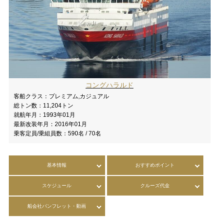
コングハラルド
客船クラス：
プレミアム,カジュアル
総トン数：
11,204トン
就航年月：
1993年01月
最新改装年月：
2016年01月
乗客定員/乗組員数：
590名 / 70名
基本情報
おすすめポイント
スケジュール
クルーズ代金
船会社パンフレット・動画