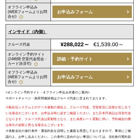
オフライン申込み
お申込みフォーム
(WEBフォームよりお問
合せ)
インサイド（内側）
¥288,022～
€1,539.00～
クルーズ代金
オンライン予約サイト
詳細・予約サイト
(24時間 空室代金照会・
カード決済可)
オフライン申込み
お申込みフォーム
(WEBフォームよりお問
合せ)
<オンライン予約サイト・オフライン申込み共通のご案内>
※ポートチャージ・政府関連諸税はクルーズ代金に含まれております。
※船会社システムとのデータ連動の都合上、クルーズ代金、空室状況に誤差が生じるて
いる場合がございます。お申込み時に必ずご確認ください。また日本円表記は目安代金
となります。クルーズ代金は変動性となり、また為替レート変動に伴い、予約確定の際
は表示の金額と異なる場合もございます。
※各船会社の旅行条件・運送約款を説明した書面を用意しておりますので、事前にご確
認の上、お申し込みください。この条件に定めのない事項については、当社旅行業約款