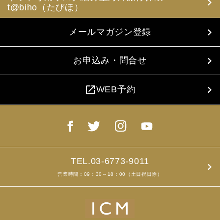
t@biho（たびほ）
メールマガジン登録
お申込み・問合せ
open_in_new
WEB予約
TEL.03-6773-9011
営業時間：09：30～18：00（土日祝日除）