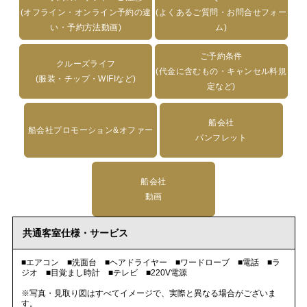
(オフライン・オンライン予約の違
(よくあるご質問・お問合せフォー
い・予約方法動画)
ム)
ご予約条件
クルーズライフ
(代金に含むもの・キャンセル料規
(服装・チップ・WIFIなど)
定など)
船会社
船会社プロモーション&オファー
パンフレット
船会社
動画
共通客室仕様・サービス
■エアコン ■洗面台 ■ヘアドライヤー ■ワードローブ ■電話 ■ラ
ジオ ■目覚まし時計 ■テレビ ■220V電源
※写真・見取り図はすべてイメージで、実際と異なる場合がございま
す。