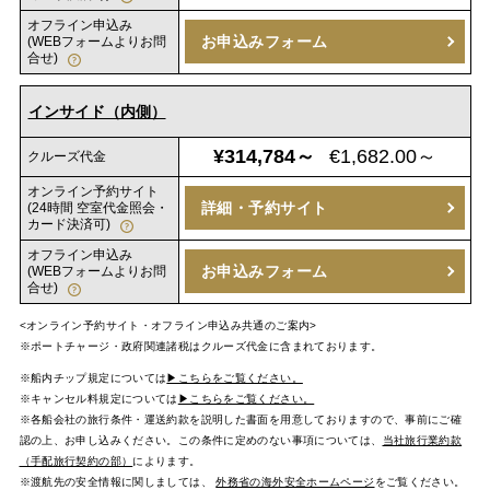
オフライン申込み
お申込みフォーム
(WEBフォームよりお問
合せ)
インサイド（内側）
¥314,784～
€1,682.00～
クルーズ代金
オンライン予約サイト
詳細・予約サイト
(24時間 空室代金照会・
カード決済可)
オフライン申込み
お申込みフォーム
(WEBフォームよりお問
合せ)
<オンライン予約サイト・オフライン申込み共通のご案内>
※ポートチャージ・政府関連諸税はクルーズ代金に含まれております。
※船内チップ規定については
▶こちらをご覧ください。
※キャンセル料規定については
▶こちらをご覧ください。
※各船会社の旅行条件・運送約款を説明した書面を用意しておりますので、事前にご確
認の上、お申し込みください。この条件に定めのない事項については、
当社旅行業約款
（手配旅行契約の部）
によります。
※渡航先の安全情報に関しましては、
外務省の海外安全ホームページ
をご覧ください。