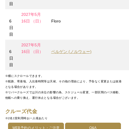
目
2027年5月
6
16日 （日）
Floro
日
目
2027年5月
6
16日 （日）
ベルゲン (ノルウェー)
日
目
※横にスクロールできます。
※航路、寄港地、入出港時間等は天候、その他の理由により、予告なく変更または抜港
となる場合があります。
※リバークルーズでは川の水位の影響の為、スケジュール変更、一部区間のバス移動、
他船への乗り換え、運行休止となる場合がございます。
クルーズ代金
※2名1室利用時お一人様あたり
WEB予約のメリット・ご注意
Q&A