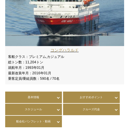
コングハラルド
客船クラス：
プレミアム,カジュアル
総トン数：
11,204トン
就航年月：
1993年01月
最新改装年月：
2016年01月
乗客定員/乗組員数：
590名 / 70名
基本情報
おすすめポイント
スケジュール
クルーズ代金
船会社パンフレット・動画