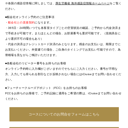
※各国の感染症情報に関しましては、
厚生労働省 海外感染症情報ホームページ
をご覧く
ださい。
■船会社オンライン予約のご注意事項
・
船会社との直接契約
になります。
・365日・24時間いつでも各客室タイプごとの空室状況の確認、ご予約から代金決済ま
で手続きが可能です。またほとんどの場合、お部屋番号も選択可能です。（混雑具合に
より選択不可の場合もあり）
・代金の決済はクレジットカード決済のみとなります。残金のお支払いは、期限までに
お支払いください。外貨建ての場合、ご自身のタイミングでお支払い可能ですので、為
替相場を見ながらご検討いただけます。
■各船会社のリピーター番号をお持ちのお客様
オンライン予約時に入力欄がございますのでそちらにご入力ください。番号が不明な
方、入力しても得られる割引などが反映されない場合にはiCruiseまでお問い合わせくだ
さい。
■フューチャークルーズデポジット（FCC）をお持ちのお客様
FCCをお持ちのお客様で、ご予約記録に適用をご希望の際は、iCruiseまでお問い合わせ
ください。
コースについてのお問合せフォームはこちら