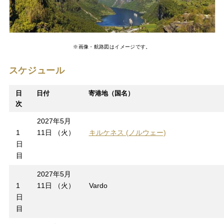
※画像・航路図はイメージです。
スケジュール
日
日付
寄港地（国名）
次
2027年5月
1
11日 （火）
キルケネス (ノルウェー)
日
目
2027年5月
1
11日 （火）
Vardo
日
目