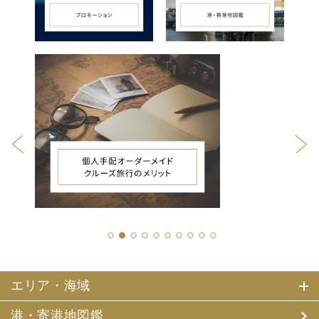
1
2
3
4
5
6
7
8
9
10
エリア・海域
港・寄港地図鑑