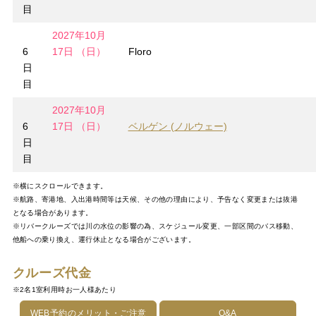
目
2027年10月
6
17日 （日）
Floro
日
目
2027年10月
6
17日 （日）
ベルゲン (ノルウェー)
日
目
※横にスクロールできます。
※航路、寄港地、入出港時間等は天候、その他の理由により、予告なく変更または抜港
となる場合があります。
※リバークルーズでは川の水位の影響の為、スケジュール変更、一部区間のバス移動、
他船への乗り換え、運行休止となる場合がございます。
クルーズ代金
※2名1室利用時お一人様あたり
WEB予約のメリット・ご注意
Q&A