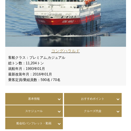
コングハラルド
客船クラス：
プレミアム,カジュアル
総トン数：
11,204トン
就航年月：
1993年01月
最新改装年月：
2016年01月
乗客定員/乗組員数：
590名 / 70名
基本情報
おすすめポイント
スケジュール
クルーズ代金
船会社パンフレット・動画