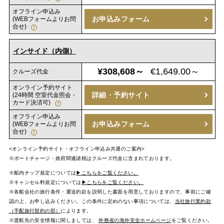
オフライン申込み
お申込みフォーム
(WEBフォームよりお問
合せ)
インサイド（内側）
¥308,608～
€1,649.00～
クルーズ代金
オンライン予約サイト
詳細・予約サイト
(24時間 空室代金照会・
カード決済可)
オフライン申込み
お申込みフォーム
(WEBフォームよりお問
合せ)
<オンライン予約サイト・オフライン申込み共通のご案内>
※ポートチャージ・政府関連諸税はクルーズ代金に含まれております。
※船内チップ規定については
▶こちらをご覧ください。
※キャンセル料規定については
▶こちらをご覧ください。
※各船会社の旅行条件・運送約款を説明した書面を用意しておりますので、事前にご確
認の上、お申し込みください。この条件に定めのない事項については、
当社旅行業約款
（手配旅行契約の部）
によります。
※渡航先の安全情報に関しましては、
外務省の海外安全ホームページ
をご覧ください。