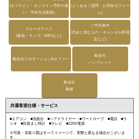
(オフライン・オンライン予約の違
(よくあるご質問・お問合せフォー
い・予約方法動画)
ム)
ご予約条件
クルーズライフ
(代金に含むもの・キャンセル料規
(服装・チップ・WIFIなど)
定など)
船会社
船会社プロモーション&オファー
パンフレット
船会社
動画
共通客室仕様・サービス
■エアコン ■洗面台 ■ヘアドライヤー ■ワードローブ ■電話 ■ラ
ジオ ■目覚まし時計 ■テレビ ■220V電源
※写真・見取り図はすべてイメージで、実際と異なる場合がございま
す。