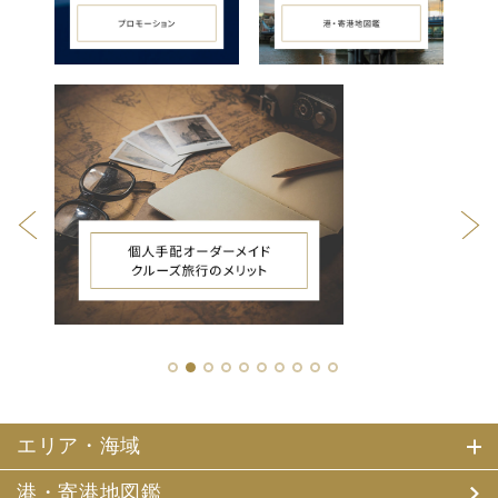
1
2
3
4
5
6
7
8
9
10
エリア・海域
港・寄港地図鑑