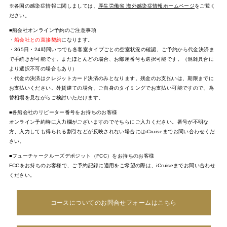
※各国の感染症情報に関しましては、
厚生労働省 海外感染症情報ホームページ
をご覧く
ださい。
■船会社オンライン予約のご注意事項
・
船会社との直接契約
になります。
・365日・24時間いつでも各客室タイプごとの空室状況の確認、ご予約から代金決済ま
で手続きが可能です。またほとんどの場合、お部屋番号も選択可能です。（混雑具合に
より選択不可の場合もあり）
・代金の決済はクレジットカード決済のみとなります。残金のお支払いは、期限までに
お支払いください。外貨建ての場合、ご自身のタイミングでお支払い可能ですので、為
替相場を見ながらご検討いただけます。
■各船会社のリピーター番号をお持ちのお客様
オンライン予約時に入力欄がございますのでそちらにご入力ください。番号が不明な
方、入力しても得られる割引などが反映されない場合にはiCruiseまでお問い合わせくだ
さい。
■フューチャークルーズデポジット（FCC）をお持ちのお客様
FCCをお持ちのお客様で、ご予約記録に適用をご希望の際は、iCruiseまでお問い合わせ
ください。
コースについてのお問合せフォームはこちら