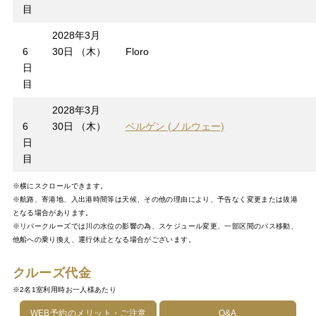
目
2028年3月
6
30日 （木）
Floro
日
目
2028年3月
6
30日 （木）
ベルゲン (ノルウェー)
日
目
※横にスクロールできます。
※航路、寄港地、入出港時間等は天候、その他の理由により、予告なく変更または抜港
となる場合があります。
※リバークルーズでは川の水位の影響の為、スケジュール変更、一部区間のバス移動、
他船への乗り換え、運行休止となる場合がございます。
クルーズ代金
※2名1室利用時お一人様あたり
WEB予約のメリット・ご注意
Q&A