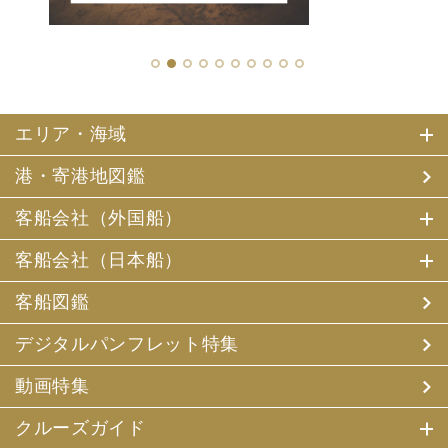
1
2
3
4
5
6
7
8
9
10
エリア・海域
港・寄港地図鑑
客船会社（外国船）
客船会社（日本船）
客船図鑑
デジタルパンフレット特集
動画特集
クルーズガイド