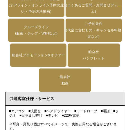
(オフライン・オンライン予約の違
(よくあるご質問・お問合せフォー
い・予約方法動画)
ム)
ご予約条件
クルーズライフ
(代金に含むもの・キャンセル料規
(服装・チップ・WIFIなど)
定など)
船会社
船会社プロモーション&オファー
パンフレット
船会社
動画
共通客室仕様・サービス
■エアコン ■洗面台 ■ヘアドライヤー ■ワードローブ ■電話 ■ラ
ジオ ■目覚まし時計 ■テレビ ■220V電源
※写真・見取り図はすべてイメージで、実際と異なる場合がございま
す。