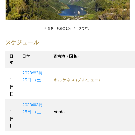
※画像・航路図はイメージです。
スケジュール
日
日付
寄港地（国名）
次
2028年3月
1
25日 （土）
キルケネス (ノルウェー)
日
目
2028年3月
1
25日 （土）
Vardo
日
目