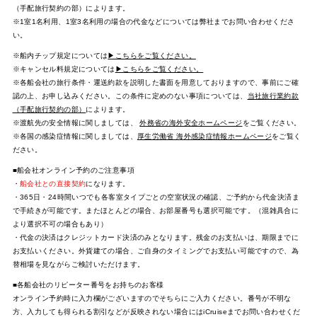
（手配旅行契約の部）によります。
※1室1名利用、1室3名利用の場合の代金などについては弊社までお問い合わせくださ
い。
※船内チップ規定については
▶こちらをご覧ください。
※キャンセル料規定については
▶こちらをご覧ください。
※各船会社の旅行条件・運送約款を説明した書面を用意しておりますので、事前にご確
認の上、お申し込みください。この条件に定めのない事項については、
当社旅行業約款
（手配旅行契約の部）
によります。
※渡航先の安全情報に関しましては、
外務省の海外安全ホームページ
をご覧ください。
※各国の感染症情報に関しましては、
厚生労働省 海外感染症情報ホームページ
をご覧く
ださい。
■船会社オンライン予約のご注意事項
・
船会社との直接契約
になります。
・365日・24時間いつでも各客室タイプごとの空室状況の確認、ご予約から代金決済ま
で手続きが可能です。またほとんどの場合、お部屋番号も選択可能です。（混雑具合に
より選択不可の場合もあり）
・代金の決済はクレジットカード決済のみとなります。残金のお支払いは、期限までに
お支払いください。外貨建ての場合、ご自身のタイミングでお支払い可能ですので、為
替相場を見ながらご検討いただけます。
■各船会社のリピーター番号をお持ちのお客様
オンライン予約時に入力欄がございますのでそちらにご入力ください。番号が不明な
方、入力しても得られる割引などが反映されない場合にはiCruiseまでお問い合わせくだ