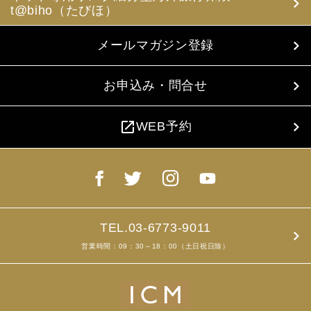
t@biho（たびほ）
メールマガジン登録
お申込み・問合せ
open_in_new
WEB予約
TEL.03-6773-9011
営業時間：09：30～18：00（土日祝日除）