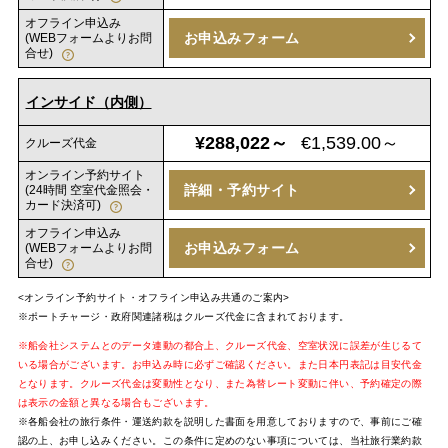
オフライン申込み
お申込みフォーム
(WEBフォームよりお問
合せ)
インサイド（内側）
¥288,022～
€1,539.00～
クルーズ代金
オンライン予約サイト
詳細・予約サイト
(24時間 空室代金照会・
カード決済可)
オフライン申込み
お申込みフォーム
(WEBフォームよりお問
合せ)
<オンライン予約サイト・オフライン申込み共通のご案内>
※ポートチャージ・政府関連諸税はクルーズ代金に含まれております。
※船会社システムとのデータ連動の都合上、クルーズ代金、空室状況に誤差が生じるて
いる場合がございます。お申込み時に必ずご確認ください。また日本円表記は目安代金
となります。クルーズ代金は変動性となり、また為替レート変動に伴い、予約確定の際
は表示の金額と異なる場合もございます。
※各船会社の旅行条件・運送約款を説明した書面を用意しておりますので、事前にご確
認の上、お申し込みください。この条件に定めのない事項については、当社旅行業約款