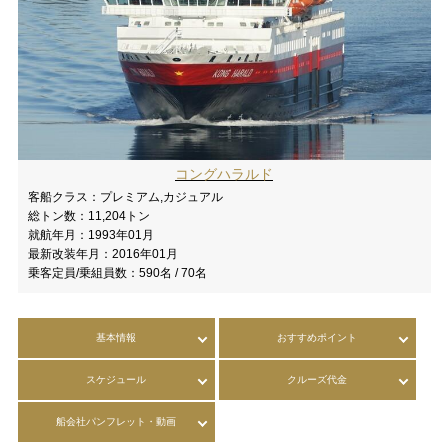
コングハラルド
客船クラス：
プレミアム,カジュアル
総トン数：
11,204トン
就航年月：
1993年01月
最新改装年月：
2016年01月
乗客定員/乗組員数：
590名 / 70名
基本情報
おすすめポイント
スケジュール
クルーズ代金
船会社パンフレット・動画