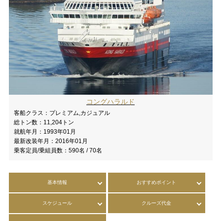
コングハラルド
客船クラス：
プレミアム,カジュアル
総トン数：
11,204トン
就航年月：
1993年01月
最新改装年月：
2016年01月
乗客定員/乗組員数：
590名 / 70名
基本情報
おすすめポイント
スケジュール
クルーズ代金