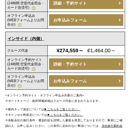
詳細・予約サイト
(24時間 空室代金照会・
カード決済可)
オフライン申込み
お申込みフォーム
(WEBフォームよりお問
合せ)
インサイド（内側）
¥274,559～
€1,464.00～
クルーズ代金
オンライン予約サイト
詳細・予約サイト
(24時間 空室代金照会・
カード決済可)
オフライン申込み
お申込みフォーム
(WEBフォームよりお問
合せ)
<オンライン予約サイト・オフライン申込み共通のご案内>
※ポートチャージ・政府関連諸税はクルーズ代金に含まれております。
※船内チップ規定については
▶こちらをご覧ください。
※キャンセル料規定については
▶こちらをご覧ください。
※各船会社の旅行条件・運送約款を説明した書面を用意しておりますので、事前にご確
認の上、お申し込みください。この条件に定めのない事項については、
当社旅行業約款