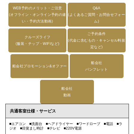
WEB予約のメリット・ご注意
Q&A
(オフライン・オンライン予約の違
(よくあるご質問・お問合せフォー
い・予約方法動画)
ム)
ご予約条件
クルーズライフ
(代金に含むもの・キャンセル料規
(服装・チップ・WIFIなど)
定など)
船会社
船会社プロモーション&オファー
パンフレット
船会社
動画
共通客室仕様・サービス
■エアコン ■洗面台 ■ヘアドライヤー ■ワードローブ ■電話 ■ラ
ジオ ■目覚まし時計 ■テレビ ■220V電源