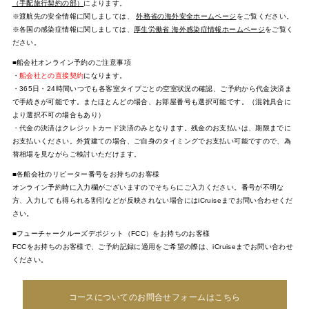
（手配旅行契約の部）
によります。
※渡航先の安全情報に関しましては、
外務省の海外安全ホームページ
をご覧ください。
※各国の感染症情報に関しましては、
厚生労働省 海外感染症情報ホームページ
をご覧く
ださい。
■船会社オンライン予約のご注意事項
・
船会社との直接契約
になります。
・365日・24時間いつでも各客室タイプごとの空室状況の確認、ご予約から代金決済ま
で手続きが可能です。またほとんどの場合、お部屋番号も選択可能です。（混雑具合に
より選択不可の場合もあり）
・代金の決済はクレジットカード決済のみとなります。残金のお支払いは、期限までに
お支払いください。外貨建ての場合、ご自身のタイミングでお支払い可能ですので、為
替相場を見ながらご検討いただけます。
■各船会社のリピーター番号をお持ちのお客様
オンライン予約時に入力欄がございますのでそちらにご入力ください。番号が不明な
方、入力しても得られる割引などが反映されない場合にはiCruiseまでお問い合わせくだ
さい。
■フューチャークルーズデポジット（FCC）をお持ちのお客様
FCCをお持ちのお客様で、ご予約記録に適用をご希望の際は、iCruiseまでお問い合わせ
ください。
コースについてのお問合せフォームはこちら