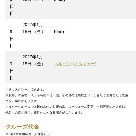
日
目
2027年1月
6
15日 （金）
Floro
日
目
2027年1月
6
15日 （金）
ベルゲン (ノルウェー)
日
目
※横にスクロールできます。
※航路、寄港地、入出港時間等は天候、その他の理由により、予告なく変更または抜港
となる場合があります。
※リバークルーズでは川の水位の影響の為、スケジュール変更、一部区間のバス移動、
他船への乗り換え、運行休止となる場合がございます。
クルーズ代金
※2名1室利用時お一人様あたり