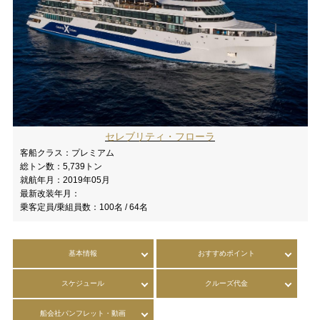
セレブリティ・フローラ
客船クラス：
プレミアム
総トン数：
5,739トン
就航年月：
2019年05月
最新改装年月：
乗客定員/乗組員数：
100名 / 64名
基本情報
おすすめポイント
スケジュール
クルーズ代金
船会社パンフレット・動画