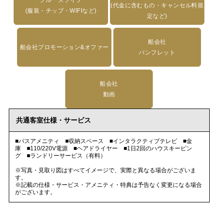
(代金に含むもの・キャンセル料規
(服装・チップ・WIFIなど)
定など)
船会社
船会社プロモーション&オファー
パンフレット
船会社
動画
共通客室仕様・サービス
■バスアメニティ ■収納スペース ■インタラクティブテレビ ■金
庫 ■110/220V電源 ■ヘアドライヤー ■1日2回のハウスキーピン
グ ■ランドリーサービス（有料）
※写真・見取り図はすべてイメージで、実際と異なる場合がございま
す。
※記載の仕様・サービス・アメニティ・特典は予告なく変更になる場合
がございます。