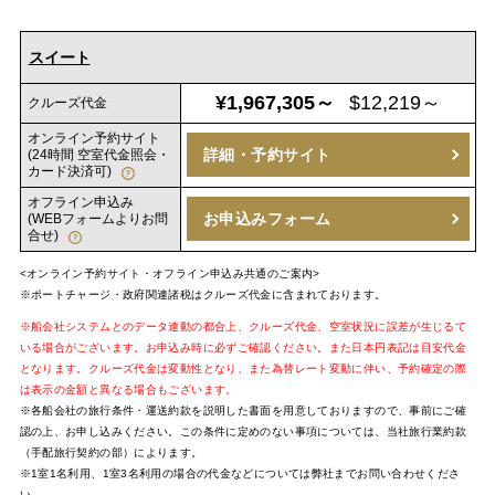
スイート
¥1,967,305～
$12,219～
クルーズ代金
オンライン予約サイト
詳細・予約サイト
(24時間 空室代金照会・
カード決済可)
オフライン申込み
お申込みフォーム
(WEBフォームよりお問
合せ)
<オンライン予約サイト・オフライン申込み共通のご案内>
※ポートチャージ・政府関連諸税はクルーズ代金に含まれております。
※船会社システムとのデータ連動の都合上、クルーズ代金、空室状況に誤差が生じるて
いる場合がございます。お申込み時に必ずご確認ください。また日本円表記は目安代金
となります。クルーズ代金は変動性となり、また為替レート変動に伴い、予約確定の際
は表示の金額と異なる場合もございます。
※各船会社の旅行条件・運送約款を説明した書面を用意しておりますので、事前にご確
認の上、お申し込みください。この条件に定めのない事項については、当社旅行業約款
（手配旅行契約の部）によります。
※1室1名利用、1室3名利用の場合の代金などについては弊社までお問い合わせくださ
い。