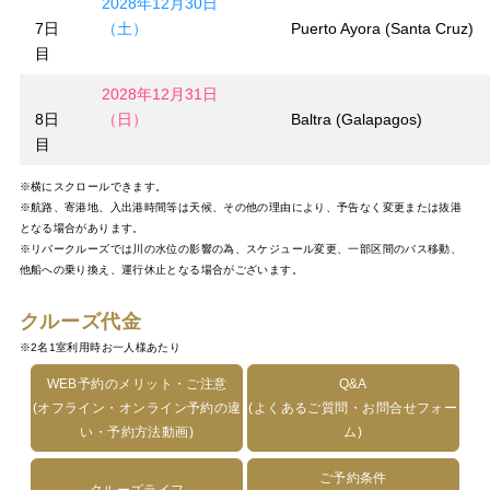
2028年12月30日
7日
（土）
Puerto Ayora (Santa Cruz)
目
2028年12月31日
8日
（日）
Baltra (Galapagos)
目
※横にスクロールできます。
※航路、寄港地、入出港時間等は天候、その他の理由により、予告なく変更または抜港
となる場合があります。
※リバークルーズでは川の水位の影響の為、スケジュール変更、一部区間のバス移動、
他船への乗り換え、運行休止となる場合がございます。
クルーズ代金
※2名1室利用時お一人様あたり
WEB予約のメリット・ご注意
Q&A
(オフライン・オンライン予約の違
(よくあるご質問・お問合せフォー
い・予約方法動画)
ム)
ご予約条件
クルーズライフ