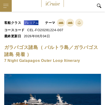
iCruise
客船クラス
テーマ
プレミアム
コースコード
CEL-FO20281224-007
最終更新日
2026年08月04日
ガラパゴス諸島（ バルトラ島／ガラパゴス
諸島 発着 ）
7 Night Galapagos Outer Loop Itinerary