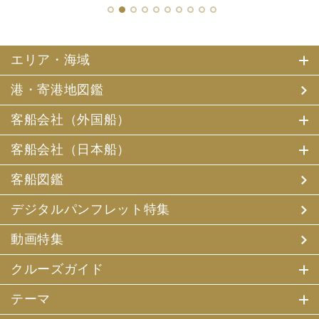
1
2
3
4
5
6
7
8
9
10
エリア・海域
港・寄港地図鑑
客船会社（外国船）
客船会社（日本船）
客船図鑑
デジタルパンフレット特集
動画特集
クルーズガイド
テーマ