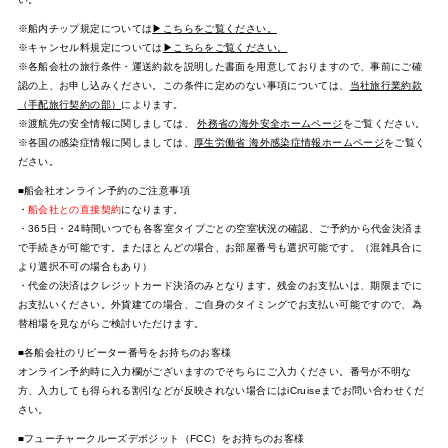
※船内チップ規定については
▶こちらをご覧ください。
※キャンセル料規定については
▶こちらをご覧ください。
※各船会社の旅行条件・運送約款を説明した書面を用意しておりますので、事前にご確
認の上、お申し込みください。この条件に定めのない事項については、
当社旅行業約款
（手配旅行契約の部）
によります。
※渡航先の安全情報に関しましては、
外務省の海外安全ホームページ
をご覧ください。
※各国の感染症情報に関しましては、
厚生労働省 海外感染症情報ホームページ
をご覧く
ださい。
■船会社オンライン予約のご注意事項
・
船会社との直接契約
になります。
・365日・24時間いつでも各客室タイプごとの空室状況の確認、ご予約から代金決済ま
で手続きが可能です。またほとんどの場合、お部屋番号も選択可能です。（混雑具合に
より選択不可の場合もあり）
・代金の決済はクレジットカード決済のみとなります。残金のお支払いは、期限までに
お支払いください。外貨建ての場合、ご自身のタイミングでお支払い可能ですので、為
替相場を見ながらご検討いただけます。
■各船会社のリピーター番号をお持ちのお客様
オンライン予約時に入力欄がございますのでそちらにご入力ください。番号が不明な
方、入力しても得られる割引などが反映されない場合にはiCruiseまでお問い合わせくだ
さい。
■フューチャークルーズデポジット（FCC）をお持ちのお客様