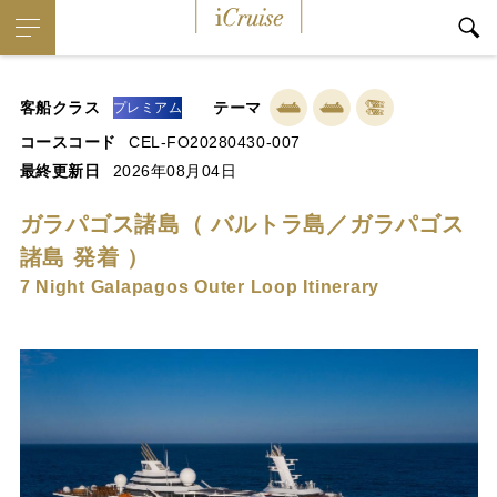
iCruise
客船クラス
テーマ
プレミアム
コースコード
CEL-FO20280430-007
最終更新日
2026年08月04日
ガラパゴス諸島（ バルトラ島／ガラパゴス
諸島 発着 ）
7 Night Galapagos Outer Loop Itinerary