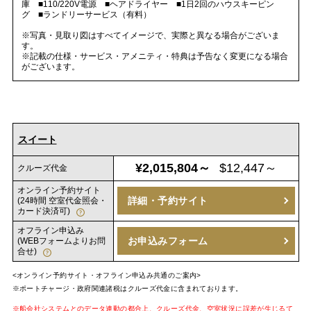
庫 ■110/220V電源 ■ヘアドライヤー ■1日2回のハウスキーピン
グ ■ランドリーサービス（有料）
※写真・見取り図はすべてイメージで、実際と異なる場合がございま
す。
※記載の仕様・サービス・アメニティ・特典は予告なく変更になる場合
がございます。
スイート
¥2,015,804～
$12,447～
クルーズ代金
オンライン予約サイト
詳細・予約サイト
(24時間 空室代金照会・
カード決済可)
オフライン申込み
お申込みフォーム
(WEBフォームよりお問
合せ)
<オンライン予約サイト・オフライン申込み共通のご案内>
※ポートチャージ・政府関連諸税はクルーズ代金に含まれております。
※船会社システムとのデータ連動の都合上、クルーズ代金、空室状況に誤差が生じるて