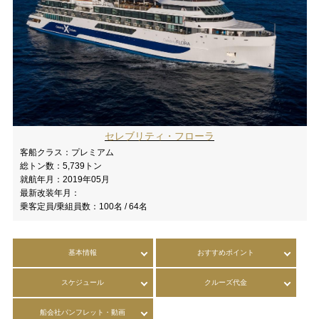
セレブリティ・フローラ
客船クラス：
プレミアム
総トン数：
5,739トン
就航年月：
2019年05月
最新改装年月：
乗客定員/乗組員数：
100名 / 64名
基本情報
おすすめポイント
スケジュール
クルーズ代金
船会社パンフレット・動画