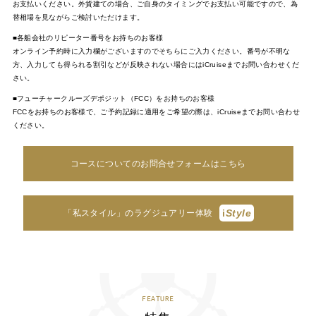
お支払いください。外貨建ての場合、ご自身のタイミングでお支払い可能ですので、為
替相場を見ながらご検討いただけます。
■各船会社のリピーター番号をお持ちのお客様
オンライン予約時に入力欄がございますのでそちらにご入力ください。番号が不明な
方、入力しても得られる割引などが反映されない場合にはiCruiseまでお問い合わせくだ
さい。
■フューチャークルーズデポジット（FCC）をお持ちのお客様
FCCをお持ちのお客様で、ご予約記録に適用をご希望の際は、iCruiseまでお問い合わせ
ください。
コースについてのお問合せフォームはこちら
i
Style
「私スタイル」のラグジュアリー体験
FEATURE