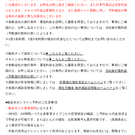
いる場合がございます。お申込み時に必ずご確認ください。また日本円表記は目安代金
となります。クルーズ代金は変動性となり、また為替レート変動に伴い、予約確定の際
は表示の金額と異なる場合もございます。
※各船会社の旅行条件・運送約款を説明した書面を用意しておりますので、事前にご確
認の上、お申し込みください。この条件に定めのない事項については、当社旅行業約款
（手配旅行契約の部）によります。
※1室1名利用、1室3名利用の場合の代金などについては弊社までお問い合わせくださ
い。
※船内チップ規定については
▶こちらをご覧ください。
※キャンセル料規定については
▶こちらをご覧ください。
※各船会社の旅行条件・運送約款を説明した書面を用意しておりますので、事前にご確
認の上、お申し込みください。この条件に定めのない事項については、
当社旅行業約款
（手配旅行契約の部）
によります。
※渡航先の安全情報に関しましては、
外務省の海外安全ホームページ
をご覧ください。
※各国の感染症情報に関しましては、
厚生労働省 海外感染症情報ホームページ
をご覧く
ださい。
■船会社オンライン予約のご注意事項
・
船会社との直接契約
になります。
・365日・24時間いつでも各客室タイプごとの空室状況の確認、ご予約から代金決済ま
で手続きが可能です。またほとんどの場合、お部屋番号も選択可能です。（混雑具合に
より選択不可の場合もあり）
・代金の決済はクレジットカード決済のみとなります。残金のお支払いは、期限までに