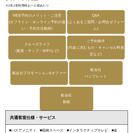
※2名1室利用時お一人様あたり
WEB予約のメリット・ご注意
Q&A
(オフライン・オンライン予約の違
(よくあるご質問・お問合せフォー
い・予約方法動画)
ム)
ご予約条件
クルーズライフ
(代金に含むもの・キャンセル料規
(服装・チップ・WIFIなど)
定など)
船会社
船会社プロモーション&オファー
パンフレット
船会社
動画
共通客室仕様・サービス
■バスアメニティ ■収納スペース ■インタラクティブテレビ ■金