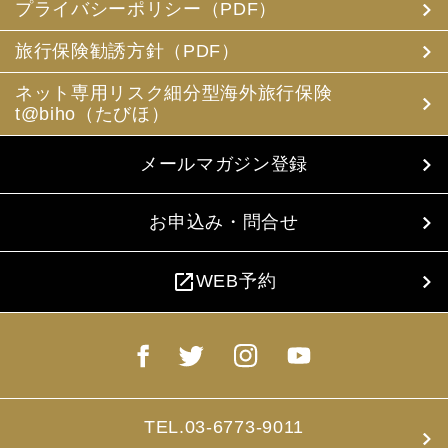
プライバシーポリシー（PDF）
旅行保険勧誘方針（PDF）
ネット専用リスク細分型海外旅行保険
t@biho（たびほ）
メールマガジン登録
お申込み・問合せ
open_in_new
WEB予約
TEL.03-6773-9011