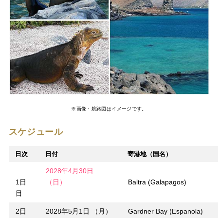
※画像・航路図はイメージです。
スケジュール
日次
日付
寄港地（国名）
2028年4月30日
1日
（日）
Baltra (Galapagos)
目
2日
2028年5月1日 （月）
Gardner Bay (Espanola)