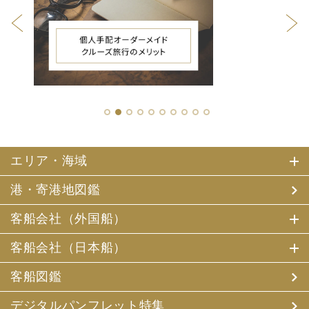
1
2
3
4
5
6
7
8
9
10
エリア・海域
港・寄港地図鑑
客船会社（外国船）
客船会社（日本船）
客船図鑑
デジタルパンフレット特集