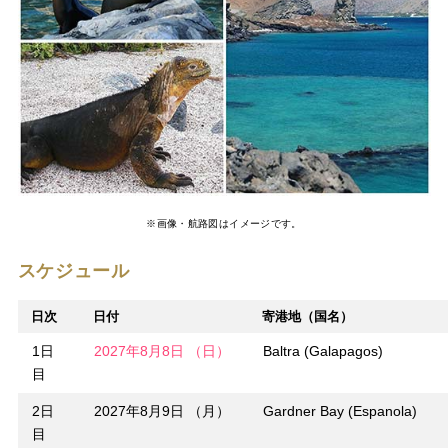
※画像・航路図はイメージです。
スケジュール
日次
日付
寄港地（国名）
1日
2027年8月8日 （日）
Baltra (Galapagos)
目
2日
2027年8月9日 （月）
Gardner Bay (Espanola)
目