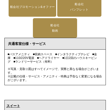
船会社
船会社プロモーション&オファー
パンフレット
船会社
動画
共通客室仕様・サービス
■バスアメニティ ■収納スペース ■インタラクティブテレビ ■金
庫 ■110/220V電源 ■ヘアドライヤー ■1日2回のハウスキーピン
グ ■ランドリーサービス（有料）
※写真・見取り図はすべてイメージで、実際と異なる場合がございま
す。
※記載の仕様・サービス・アメニティ・特典は予告なく変更になる場合
がございます。
スイート