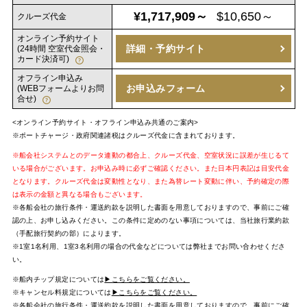
¥1,717,909～
$10,650～
クルーズ代金
オンライン予約サイト
詳細・予約サイト
(24時間 空室代金照会・
カード決済可)
オフライン申込み
お申込みフォーム
(WEBフォームよりお問
合せ)
<オンライン予約サイト・オフライン申込み共通のご案内>
※ポートチャージ・政府関連諸税はクルーズ代金に含まれております。
※船会社システムとのデータ連動の都合上、クルーズ代金、空室状況に誤差が生じるて
いる場合がございます。お申込み時に必ずご確認ください。また日本円表記は目安代金
となります。クルーズ代金は変動性となり、また為替レート変動に伴い、予約確定の際
は表示の金額と異なる場合もございます。
※各船会社の旅行条件・運送約款を説明した書面を用意しておりますので、事前にご確
認の上、お申し込みください。この条件に定めのない事項については、当社旅行業約款
（手配旅行契約の部）によります。
※1室1名利用、1室3名利用の場合の代金などについては弊社までお問い合わせくださ
い。
※船内チップ規定については
▶こちらをご覧ください。
※キャンセル料規定については
▶こちらをご覧ください。
※各船会社の旅行条件・運送約款を説明した書面を用意しておりますので、事前にご確