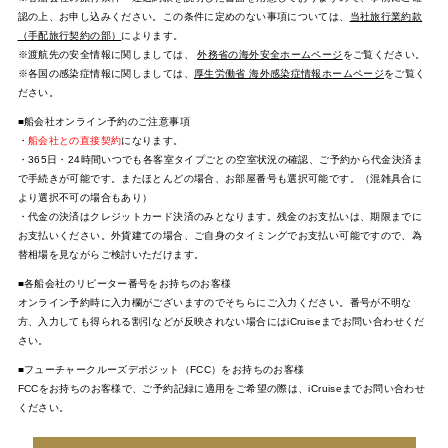
認の上、お申し込みください。この条件に定めのない事項については、
当社旅行業約款
（手配旅行契約の部）
によります。
※渡航先の安全情報に関しましては、
外務省の海外安全ホームページ
をご覧ください。
※各国の感染症情報に関しましては、
厚生労働省 海外感染症情報ホームページ
をご覧く
ださい。
■船会社オンライン予約のご注意事項
・
船会社との直接契約
になります。
・365日・24時間いつでも各客室タイプごとの空室状況の確認、ご予約から代金決済ま
で手続きが可能です。またほとんどの場合、お部屋番号も選択可能です。（混雑具合に
より選択不可の場合もあり）
・代金の決済はクレジットカード決済のみとなります。残金のお支払いは、期限までに
お支払いください。外貨建ての場合、ご自身のタイミングでお支払い可能ですので、為
替相場を見ながらご検討いただけます。
■各船会社のリピーター番号をお持ちのお客様
オンライン予約時に入力欄がございますのでそちらにご入力ください。番号が不明な
方、入力しても得られる割引などが反映されない場合にはiCruiseまでお問い合わせくだ
さい。
■フューチャークルーズデポジット（FCC）をお持ちのお客様
FCCをお持ちのお客様で、ご予約記録に適用をご希望の際は、iCruiseまでお問い合わせ
ください。