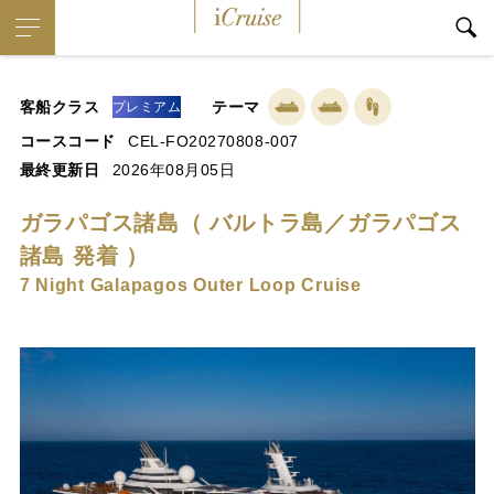
iCruise
客船クラス
テーマ
プレミアム
コースコード
CEL-FO20270808-007
最終更新日
2026年08月05日
ガラパゴス諸島（ バルトラ島／ガラパゴス
諸島 発着 ）
7 Night Galapagos Outer Loop Cruise