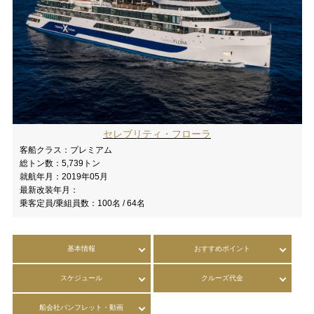
セレブリティ・フローラ
客船クラス：
プレミアム
総トン数：
5,739トン
就航年月：
2019年05月
最新改装年月：
乗客定員/乗組員数：
100名 / 64名
基本情報
おすすめポイント
スケジュール
クルーズ代金
船会社パンフレット・動画