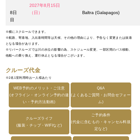
2027年8月15日
8日
（日）
Baltra (Galapagos)
目
※横にスクロールできます。
※航路、寄港地、入出港時間等は天候、その他の理由により、予告なく変更または抜港
となる場合があります。
※リバークルーズでは川の水位の影響の為、スケジュール変更、一部区間のバス移動、
他船への乗り換え、運行休止となる場合がございます。
クルーズ代金
※2名1室利用時お一人様あたり
WEB予約のメリット・ご注意
Q&A
(オフライン・オンライン予約の違
(よくあるご質問・お問合せフォー
い・予約方法動画)
ム)
ご予約条件
クルーズライフ
(代金に含むもの・キャンセル料規
(服装・チップ・WIFIなど)
定など)