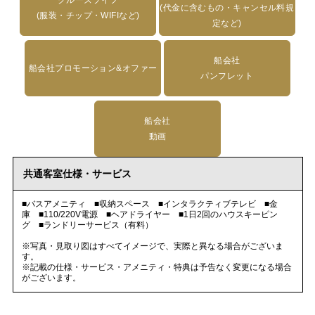
(代金に含むもの・キャンセル料規
(服装・チップ・WIFIなど)
定など)
船会社
船会社プロモーション&オファー
パンフレット
船会社
動画
共通客室仕様・サービス
■バスアメニティ ■収納スペース ■インタラクティブテレビ ■金
庫 ■110/220V電源 ■ヘアドライヤー ■1日2回のハウスキーピン
グ ■ランドリーサービス（有料）
※写真・見取り図はすべてイメージで、実際と異なる場合がございま
す。
※記載の仕様・サービス・アメニティ・特典は予告なく変更になる場合
がございます。