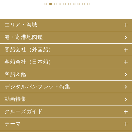
1
2
3
4
5
6
7
8
9
10
エリア・海域
港・寄港地図鑑
客船会社（外国船）
客船会社（日本船）
客船図鑑
デジタルパンフレット特集
動画特集
クルーズガイド
テーマ