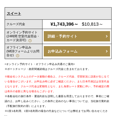
スイート
¥1,743,396～
$10,813～
クルーズ代金
オンライン予約サイト
詳細・予約サイト
(24時間 空室代金照会・
カード決済可)
オフライン申込み
お申込みフォーム
(WEBフォームよりお問
合せ)
<オンライン予約サイト・オフライン申込み共通のご案内>
※ポートチャージ・政府関連諸税はクルーズ代金に含まれております。
※船会社システムとのデータ連動の都合上、クルーズ代金、空室状況に誤差が生じるて
いる場合がございます。お申込み時に必ずご確認ください。また日本円表記は目安代金
となります。クルーズ代金は変動性となり、また為替レート変動に伴い、予約確定の際
は表示の金額と異なる場合もございます。
※各船会社の旅行条件・運送約款を説明した書面を用意しておりますので、事前にご確
認の上、お申し込みください。この条件に定めのない事項については、当社旅行業約款
（手配旅行契約の部）によります。
※1室1名利用、1室3名利用の場合の代金などについては弊社までお問い合わせくださ
い。