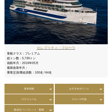
セレブリティ・フローラ
客船クラス：
プレミアム
総トン数：
5,739トン
就航年月：
2019年05月
最新改装年月：
乗客定員/乗組員数：
100名 / 64名
基本情報
おすすめポイント
スケジュール
クルーズ代金
船会社パンフレット・動画