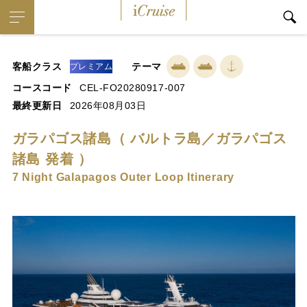
iCruise
客船クラス
テーマ
プレミアム
コースコード
CEL-FO20280917-007
最終更新日
2026年08月03日
ガラパゴス諸島（ バルトラ島／ガラパゴス
諸島 発着 ）
7 Night Galapagos Outer Loop Itinerary