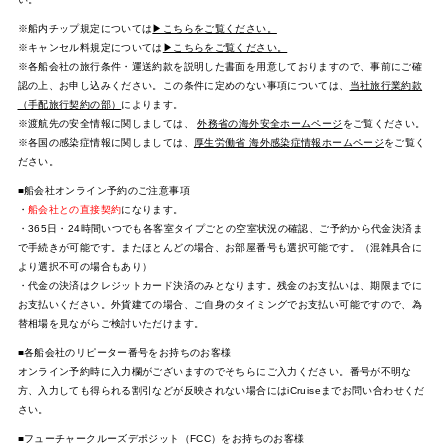
※船内チップ規定については
▶こちらをご覧ください。
※キャンセル料規定については
▶こちらをご覧ください。
※各船会社の旅行条件・運送約款を説明した書面を用意しておりますので、事前にご確
認の上、お申し込みください。この条件に定めのない事項については、
当社旅行業約款
（手配旅行契約の部）
によります。
※渡航先の安全情報に関しましては、
外務省の海外安全ホームページ
をご覧ください。
※各国の感染症情報に関しましては、
厚生労働省 海外感染症情報ホームページ
をご覧く
ださい。
■船会社オンライン予約のご注意事項
・
船会社との直接契約
になります。
・365日・24時間いつでも各客室タイプごとの空室状況の確認、ご予約から代金決済ま
で手続きが可能です。またほとんどの場合、お部屋番号も選択可能です。（混雑具合に
より選択不可の場合もあり）
・代金の決済はクレジットカード決済のみとなります。残金のお支払いは、期限までに
お支払いください。外貨建ての場合、ご自身のタイミングでお支払い可能ですので、為
替相場を見ながらご検討いただけます。
■各船会社のリピーター番号をお持ちのお客様
オンライン予約時に入力欄がございますのでそちらにご入力ください。番号が不明な
方、入力しても得られる割引などが反映されない場合にはiCruiseまでお問い合わせくだ
さい。
■フューチャークルーズデポジット（FCC）をお持ちのお客様