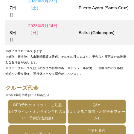
2028年9月23日
7日
（土）
Puerto Ayora (Santa Cruz)
目
2028年9月24日
8日
（日）
Baltra (Galapagos)
目
※横にスクロールできます。
※航路、寄港地、入出港時間等は天候、その他の理由により、予告なく変更または抜港
となる場合があります。
※リバークルーズでは川の水位の影響の為、スケジュール変更、一部区間のバス移動、
他船への乗り換え、運行休止となる場合がございます。
クルーズ代金
※2名1室利用時お一人様あたり
WEB予約のメリット・ご注意
Q&A
(オフライン・オンライン予約の違
(よくあるご質問・お問合せフォー
い・予約方法動画)
ム)
ご予約条件
クルーズライフ