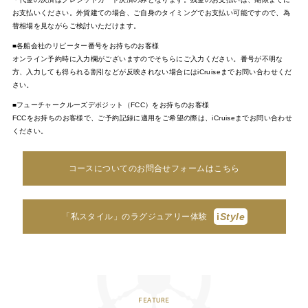
お支払いください。外貨建ての場合、ご自身のタイミングでお支払い可能ですので、為
替相場を見ながらご検討いただけます。
■各船会社のリピーター番号をお持ちのお客様
オンライン予約時に入力欄がございますのでそちらにご入力ください。番号が不明な
方、入力しても得られる割引などが反映されない場合にはiCruiseまでお問い合わせくだ
さい。
■フューチャークルーズデポジット（FCC）をお持ちのお客様
FCCをお持ちのお客様で、ご予約記録に適用をご希望の際は、iCruiseまでお問い合わせ
ください。
コースについてのお問合せフォームはこちら
i
Style
「私スタイル」のラグジュアリー体験
FEATURE