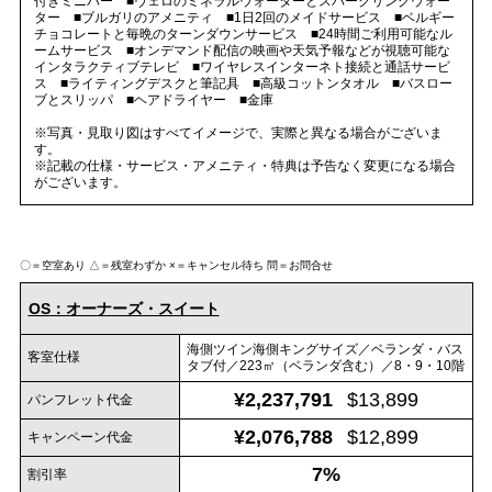
付きミニバー ■ヴェロのミネラルウォーターとスパークリングウォー
ター ■ブルガリのアメニティ ■1日2回のメイドサービス ■ベルギー
チョコレートと毎晩のターンダウンサービス ■24時間ご利用可能なル
ームサービス ■オンデマンド配信の映画や天気予報などが視聴可能な
インタラクティブテレビ ■ワイヤレスインターネト接続と通話サービ
ス ■ライティングデスクと筆記具 ■高級コットンタオル ■バスロー
ブとスリッパ ■ヘアドライヤー ■金庫
※写真・見取り図はすべてイメージで、実際と異なる場合がございま
す。
※記載の仕様・サービス・アメニティ・特典は予告なく変更になる場合
がございます。
〇＝空室あり
△＝残室わずか
×＝キャンセル待ち
問＝お問合せ
OS：オーナーズ・スイート
海側ツイン海側キングサイズ／ベランダ・バス
客室仕様
タブ付／223㎡（ベランダ含む）／8・9・10階
¥2,237,791
$13,899
パンフレット代金
¥2,076,788
$12,899
キャンペーン代金
7%
割引率