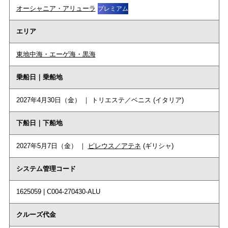
オーシャニア・アリューラ
プレミアム
エリア
東地中海・エーゲ海・黒海
乗船日｜乗船地
2027年4月30日（金） ｜ トリエステ／ベニス (イタリア)
下船日｜下船地
2027年5月7日（金） ｜
ピレウス／アテネ
(ギリシャ)
システム管理コード
1625059 | C004-270430-ALU
クルーズ代金