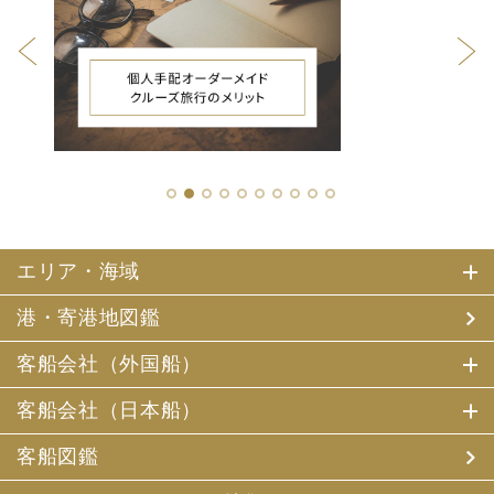
1
2
3
4
5
6
7
8
9
10
エリア・海域
港・寄港地図鑑
客船会社（外国船）
客船会社（日本船）
客船図鑑