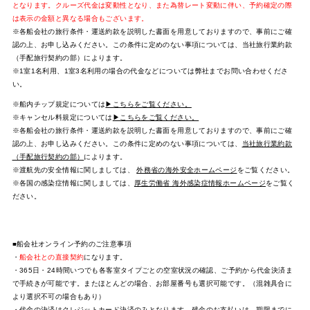
となります。クルーズ代金は変動性となり、また為替レート変動に伴い、予約確定の際
は表示の金額と異なる場合もございます。
※各船会社の旅行条件・運送約款を説明した書面を用意しておりますので、事前にご確
認の上、お申し込みください。この条件に定めのない事項については、当社旅行業約款
（手配旅行契約の部）によります。
※1室1名利用、1室3名利用の場合の代金などについては弊社までお問い合わせくださ
い。
※船内チップ規定については
▶こちらをご覧ください。
※キャンセル料規定については
▶こちらをご覧ください。
※各船会社の旅行条件・運送約款を説明した書面を用意しておりますので、事前にご確
認の上、お申し込みください。この条件に定めのない事項については、
当社旅行業約款
（手配旅行契約の部）
によります。
※渡航先の安全情報に関しましては、
外務省の海外安全ホームページ
をご覧ください。
※各国の感染症情報に関しましては、
厚生労働省 海外感染症情報ホームページ
をご覧く
ださい。
■船会社オンライン予約のご注意事項
・
船会社との直接契約
になります。
・365日・24時間いつでも各客室タイプごとの空室状況の確認、ご予約から代金決済ま
で手続きが可能です。またほとんどの場合、お部屋番号も選択可能です。（混雑具合に
より選択不可の場合もあり）
・代金の決済はクレジットカード決済のみとなります。残金のお支払いは、期限までに