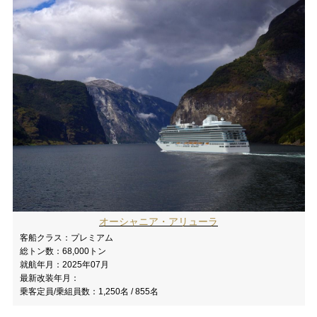
オーシャニア・アリューラ
客船クラス：
プレミアム
総トン数：
68,000トン
就航年月：
2025年07月
最新改装年月：
乗客定員/乗組員数：
1,250名 / 855名