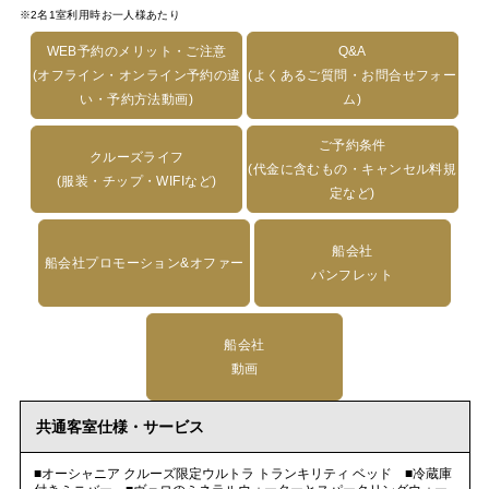
※2名1室利用時お一人様あたり
WEB予約のメリット・ご注意
Q&A
(オフライン・オンライン予約の違
(よくあるご質問・お問合せフォー
い・予約方法動画)
ム)
ご予約条件
クルーズライフ
(代金に含むもの・キャンセル料規
(服装・チップ・WIFIなど)
定など)
船会社
船会社プロモーション&オファー
パンフレット
船会社
動画
共通客室仕様・サービス
■オーシャニア クルーズ限定ウルトラ トランキリティ ベッド ■冷蔵庫