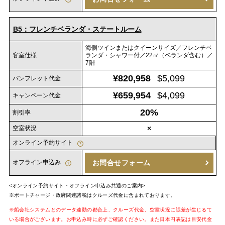
B5：フレンチベランダ・ステートルーム
海側ツインまたはクイーンサイズ／フレンチベ
客室仕様
ランダ・シャワー付／22㎡（ベランダ含む）／
7階
¥820,958
$5,099
パンフレット代金
¥659,954
$4,099
キャンペーン代金
20%
割引率
空室状況
×
オンライン予約サイト
オフライン申込み
お問合せフォーム
<オンライン予約サイト・オフライン申込み共通のご案内>
※ポートチャージ・政府関連諸税はクルーズ代金に含まれております。
※船会社システムとのデータ連動の都合上、クルーズ代金、空室状況に誤差が生じるて
いる場合がございます。お申込み時に必ずご確認ください。また日本円表記は目安代金