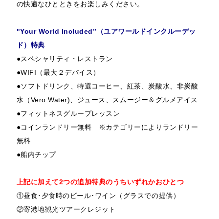
の快適なひとときをお楽しみください。
"Your World Included”（ユアワールドインクルーデッ
ド）特典
●スペシャリティ・レストラン
●WIFI（最大２デバイス）
●ソフトドリンク、特選コーヒー、紅茶、炭酸水、非炭酸
水（Vero Water)、ジュース、スムージー＆グルメアイス
●フィットネスグループレッスン
●コインランドリー無料 ※カテゴリーによりランドリー
無料
●船内チップ
上記に加えて2つの追加特典のうちいずれかおひとつ
①昼食･夕食時のビール･ワイン（グラスでの提供）
②寄港地観光ツアークレジット