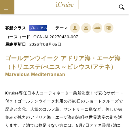
iCruise
客船クラス
テーマ
プレミアム
コースコード
OCN-AL20270430-007
最終更新日
2026年08月05日
ゴールデンウイーク アドリア海・エーゲ海
（トリエステ/べニス～ピレウス/アテネ）
Marvelous Mediterranean
iCruise専任日本人コーディネーター乗船決定！で安心サポート
付き！ゴールデンウイーク利用の7泊8日のショートクルーズで
歴史と文化、人気のコルフ島、サントリーニ島など、美しい街
並みが魅力のアドリア海・エーゲ海の港町や世界遺産の街を巡
ります。７泊では物足りない方には、5月7日アテネ乗船7泊コ