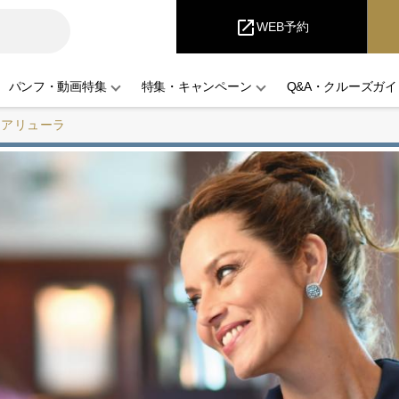
i
Cruise
open_in_new
WEB予約
パンフ・動画特集
特集・キャンペーン
Q&A・クルーズガイ
・アリューラ