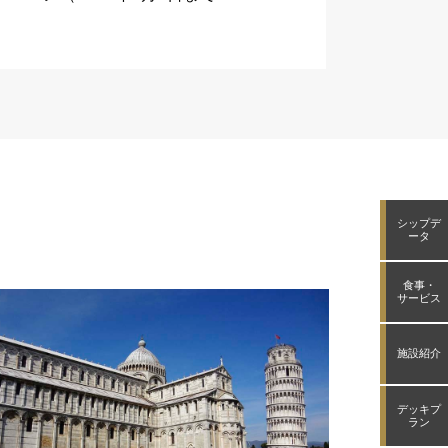
シップデ
ータ
食事・
サービス
施設紹介
デッキプ
ラン