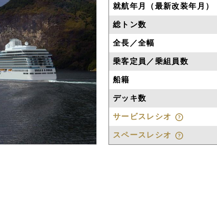
就航年月（最新改装年月）
総トン数
全長／全幅
乗客定員／乗組員数
船籍
デッキ数
サービスレシオ
スペースレシオ