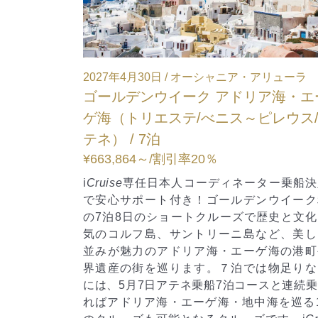
日 / オーシャニア・アリューラ
2027年5月7日 / オーシ
イーク アドリア海・エー
初夏のギリシャ・イ
ステ/べニス～ピレウス/ア
レウス/アテネ～チベ
マ） / 7泊
割引率20％
¥566,689～
/割引率22％
本人コーディネーター乗船決定！
i
Cruise
専任日本人コーデ
ト付き！ゴールデンウイーク利用
近！安心サポート付き
ョートクルーズで歴史と文化、人
ン。人気のエーゲ海・地中
、サントリーニ島など、美しい街
ショートクルーズで歴史
アドリア海・エーゲ海の港町や世
が魅力の港町を巡ります
巡ります。７泊では物足りない方
方には、4月30日トリエ
アテネ乗船7泊コースと連続乗船す
続乗船すればアドリア海
・エーゲ海・地中海を巡る14泊
巡る14泊のクルーズも