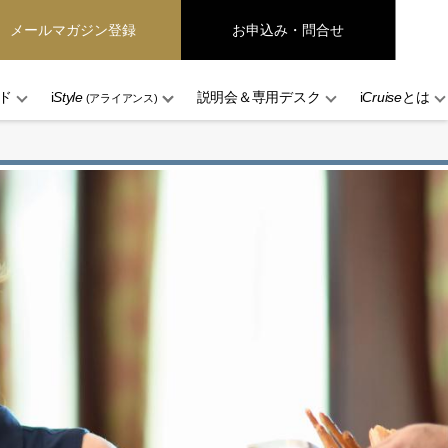
メールマガジン登録
お申込み・問合せ
ド
i
Style
説明会＆専用デスク
i
Cruise
とは
(アライアンス)