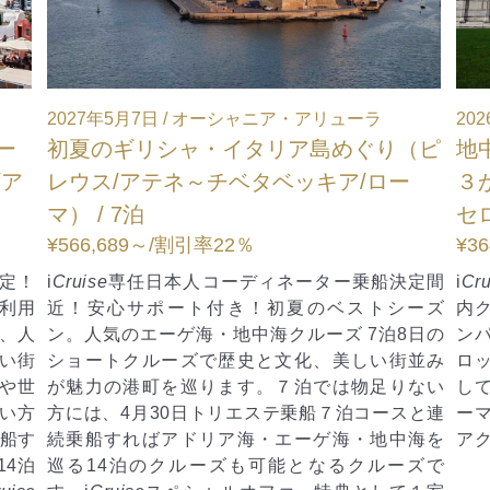
ャニア・アリューラ
2026年12月2日 / オーシャニア・シ
タリア島めぐり（ピ
地中海・イタリア・フランス
タベッキア/ロー
３か国（チベタベッキア/ロ
セロナ） / 7泊
¥364,242～
/割引率31％
ィネーター乗船決定間
i
Cruise
スペシャル/お得で価値ある
！初夏のベストシーズ
内クレジット＄200（1室）プレゼ
海クルーズ 7泊8日の
ンパクトながらもクリスマス色に
と文化、美しい街並み
ロッパ3ヵ国の魅力的な街を巡る充
。７泊では物足りない
して驚きの１泊当りUS＄299～
ステ乗船７泊コースと連
ーマンス最高の美食客船と称され
・エーゲ海・地中海を
アクルーズをお楽しみください。
可能となるクルーズで