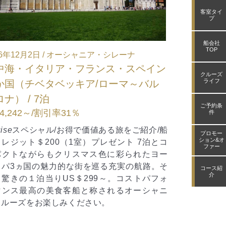
客室タイ
プ
船会社
TOP
レーナ
2026年12月15日 / オーシャニア・リビエラ
・スペイン
オセアニア（ シドニー ～ フリーマン
クルーズ
ライフ
ーマ～バル
ル／パース ） / 23泊
¥1,433,162～
/割引率10％
ご予約条
件
ベストシーズンのオーストラリア、インド
ア周遊クルーズ。 世界遺産カカドゥ国立公
旅をご紹介/船
プロモー
の入り口ダーウィン、美しいビーチが魅力
ション&オ
ント 7泊とコ
ファー
ノアでは停泊するので観光もゆっくり楽し
彩られたヨー
す。 6/26までの期間限定のキャンペーンで
実の航路。そ
コース紹
ーズ代金35％割引適用！
介
。コストパフォ
るオーシャニ