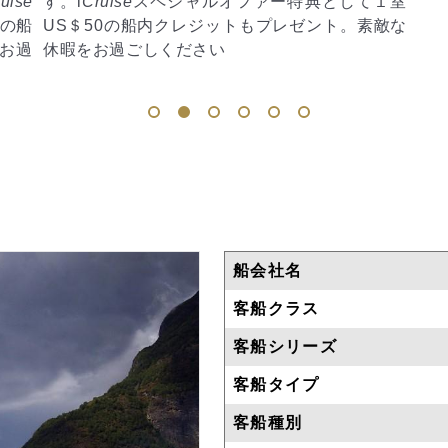
ファー特典として１室
トもプレゼント。素敵な
1
2
3
4
5
6
船会社名
客船クラス
客船シリーズ
客船タイプ
客船種別