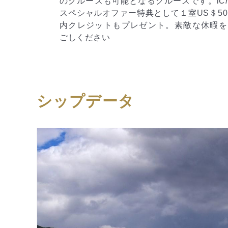
可能となるクルーズです。
i
Cruise
す。
i
Cruise
スペシャルオ
ァー特典として１室US＄50の船
US＄50の船内クレジッ
もプレゼント。素敵な休暇をお過
休暇をお過ごしください
シップデータ