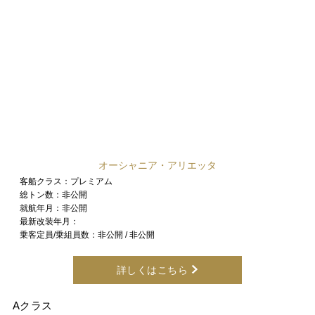
オーシャニア・アリエッタ
客船クラス：
プレミアム
総トン数：
非公開
就航年月：
非公開
最新改装年月：
乗客定員/乗組員数：
非公開 / 非公開
詳しくはこちら
Aクラス