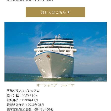
詳しくはこちら
オーシャニア・シレーナ
客船クラス：
プレミアム
総トン数：
30,277トン
就航年月：
1999年11月
最新改装年月：
2019年05月
乗客定員/乗組員数：
684名 / 400名