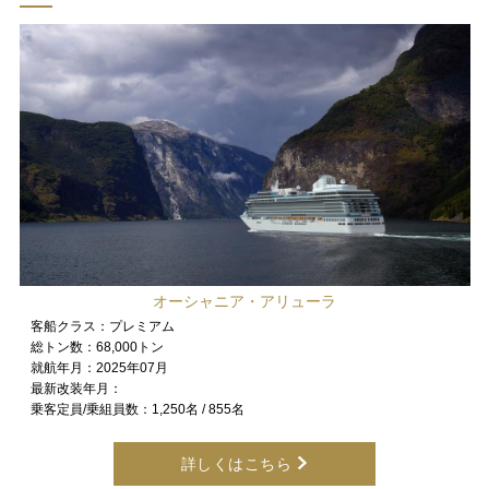
オーシャニア・アリューラ
客船クラス：
プレミアム
総トン数：
68,000トン
就航年月：
2025年07月
最新改装年月：
乗客定員/乗組員数：
1,250名 / 855名
詳しくはこちら