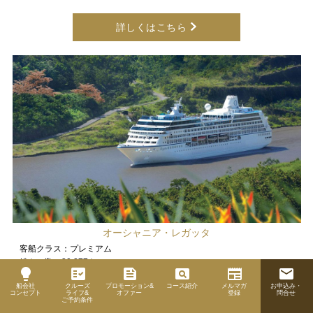
詳しくはこちら
オーシャニア・レガッタ
客船クラス：
プレミアム
総トン数：
30,277トン
lightbulb
fact_check
feed
pageview
newspaper
email
就航年月：
1998年11月
船会社
クルーズ
プロモーション&
コース紹介
メルマガ
お申込み・
最新改装年月：
2019年09月
コンセプト
ライフ&
オファー
登録
問合せ
ご予約条件
乗客定員/乗組員数：
684名 / 400名