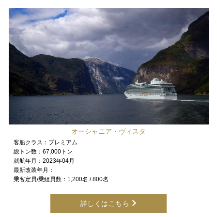
オーシャニア・ヴィスタ
客船クラス：
プレミアム
総トン数：
67,000トン
就航年月：
2023年04月
最新改装年月：
乗客定員/乗組員数：
1,200名 / 800名
詳しくはこちら