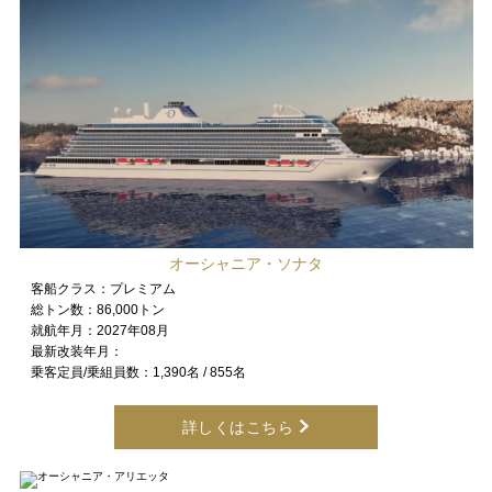
オーシャニア・ソナタ
客船クラス：
プレミアム
総トン数：
86,000トン
就航年月：
2027年08月
最新改装年月：
乗客定員/乗組員数：
1,390名 / 855名
詳しくはこちら