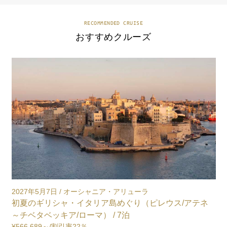
RECOMMENDED CRUISE
おすすめクルーズ
2026年12月2日 / オーシャニア・シレーナ
2
地中海・イタリア・フランス・スペイン３か国（チベタ
ベッキア/ローマ～バルセロナ） / 7泊
2
¥364,242～
/割引率31％
¥