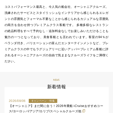
コストパフォーマンス最高と、今人気の船会社、オーシャニアクルーズ。
洗練されたサービスとスタイリッシュなインテリアから感じられるエレガ
ントの雰囲気とフォーマル不要なことから感じられるカジュアルな雰囲気
の両方を合わせ持つプレミアムクラス客船です。 多種多様なレストラン
の絶品料理をすべて予約なし・追加料金なしでお楽しみいただけることも
魅力の一つとなっており、美食客船とも言われています。客室の94％が
ベランダ付き、バリエーションの富んだエンターテインメントなど、プレ
ミアムクラスの中でもラグジュアリーに近いアッパープレミアム客船に評
されるオーシャニアクルーズの自由で気ままなクルーズライフをご満喫く
ださい。
NEWS
新着情報
2026/08/06
キャンペーン・特集
【オーシャニア】まだ間に合う！2026年乗船
i
Cruise
おすすめコー
ス/ヨーロッパ/アジア/カリブ/スペシャルクルーズ他