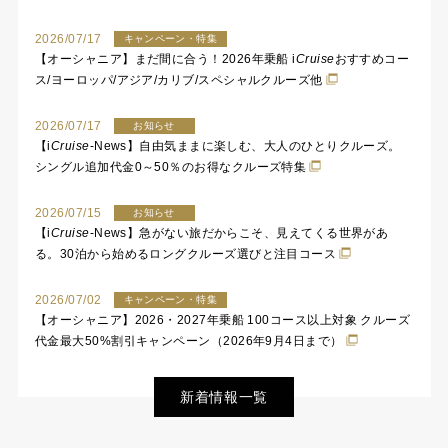
2026/07/17
キャンペーン・特集
【オーシャニア】まだ間に合う！2026年乗船
i
Cruise
おすすめコー
ス/ヨーロッパ/アジア/カリブ/スペシャルクルーズ他
2026/07/17
お知らせ
【
i
Cruise
-News】自由気ままに楽しむ、大人のひとりクルーズ。
シングル追加代金0～50％のお得なクルーズ特集
2026/07/15
お知らせ
【
i
Cruise
-News】急がない旅だからこそ、見えてくる世界があ
る。30泊から始めるロングクルーズ選びと注目コース
2026/07/02
キャンペーン・特集
【オーシャニア】2026・2027年乗船 100コース以上対象 クルーズ
代金最大50%割引キャンペーン（2026年9月4日まで）
新着情報一覧