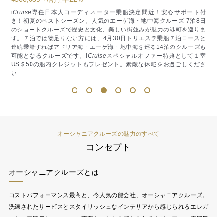
付
i
Cruise
スペシャル/お得で価値ある旅をご紹介/船内クレジット＄200（1
ベ
8日
室）プレゼント 7泊とコンパクトながらもクリスマス色に彩られたヨー
ま
ロッパ3ヵ国の魅力的な街を巡る充実の航路。そして驚きの１泊当り
ア
スと
US＄299～。コストパフォーマンス最高の美食客船と称されるオーシャ
キ
ズも
ニアクルーズをお楽しみください。
室
ださ
1
2
3
4
5
6
―オーシャニアクルーズの魅力のすべて―
コンセプト
オーシャニアクルーズとは
コストパフォーマンス最高と、今人気の船会社、オーシャニアクルーズ。
洗練されたサービスとスタイリッシュなインテリアから感じられるエレガ