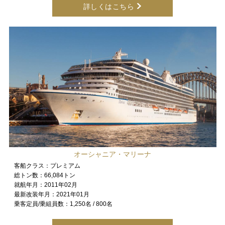
詳しくはこちら
オーシャニア・マリーナ
客船クラス：
プレミアム
総トン数：
66,084トン
就航年月：
2011年02月
最新改装年月：
2021年01月
乗客定員/乗組員数：
1,250名 / 800名