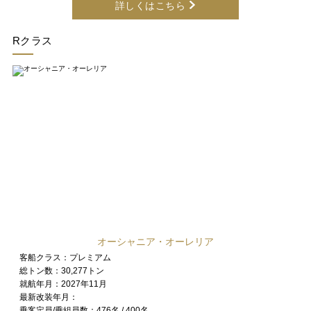
詳しくはこちら
Rクラス
オーシャニア・オーレリア
客船クラス：
プレミアム
総トン数：
30,277トン
就航年月：
2027年11月
最新改装年月：
乗客定員/乗組員数：
476名 / 400名