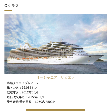
Oクラス
オーシャニア・リビエラ
客船クラス：
プレミアム
総トン数：
66,084トン
就航年月：
2012年05月
最新改装年月：
2022年01月
乗客定員/乗組員数：
1,250名 / 800名