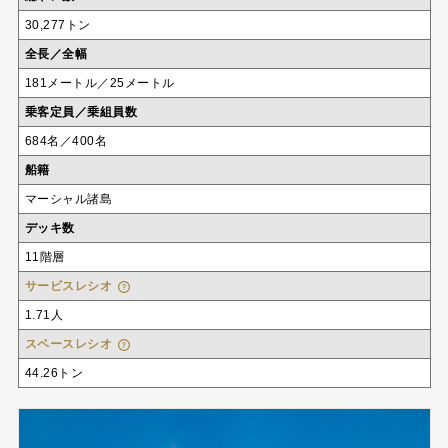
30,277トン
全長／全幅
181メートル／25メートル
乗客定員／乗組員数
684名／400名
船籍
マーシャル諸島
デッキ数
11階層
サービスレシオ
1.71人
スペースレシオ
44.26トン