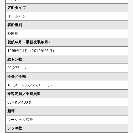
客船タイプ
オーシャン
客船種別
外国船
就航年月（最新改装年月）
1999年11月（2019年05月）
総トン数
30,277トン
全長／全幅
181メートル／25メートル
乗客定員／乗組員数
684名／400名
船籍
マーシャル諸島
デッキ数