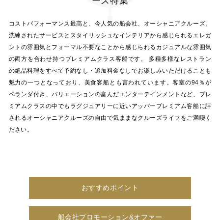
ーズ特集
コストパフォーマンス最高と、今人気の船会社、オーシャニアクルーズ。
洗練されたサービスとスタイリッシュなインテリアから感じられるエレガ
ントの雰囲気とフォーマル不要なことから感じられるカジュアルな雰囲気
の両方を合わせ持つプレミアムクラス客船です。 多種多様なレストラン
の絶品料理をすべて予約なし・追加料金なしでお楽しみいただけることも
魅力の一つとなっており、美食客船とも言われています。客室の94％が
ベランダ付き、バリエーションの富んだエンターテインメントなど、プレ
ミアムクラスの中でもラグジュアリーに近いアッパープレミアム客船に評
されるオーシャニアクルーズの自由で気ままなクルーズライフをご満喫く
ださい。
おすすめポイント
船会社プロモーション&オファー