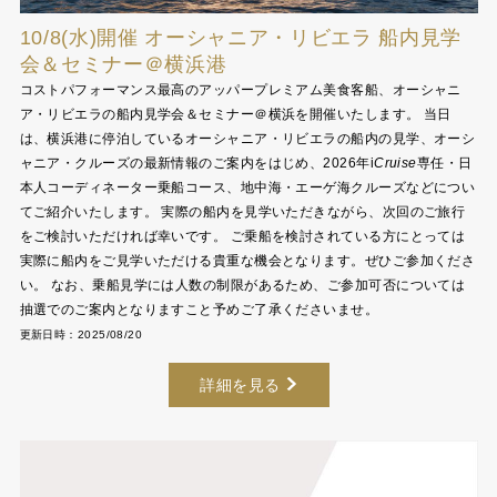
10/8(水)開催 オーシャニア・リビエラ 船内見学
会＆セミナー＠横浜港
コストパフォーマンス最高のアッパープレミアム美食客船、オーシャニ
ア・リビエラの船内見学会＆セミナー＠横浜を開催いたします。 当日
は、横浜港に停泊しているオーシャニア・リビエラの船内の見学、オーシ
ャニア・クルーズの最新情報のご案内をはじめ、2026年
i
Cruise
専任・日
本人コーディネーター乗船コース、地中海・エーゲ海クルーズなどについ
てご紹介いたします。 実際の船内を見学いただきながら、次回のご旅行
をご検討いただければ幸いです。 ご乗船を検討されている方にとっては
実際に船内をご見学いただける貴重な機会となります。ぜひご参加くださ
い。 なお、乗船見学には人数の制限があるため、ご参加可否については
抽選でのご案内となりますこと予めご了承くださいませ。
更新日時：2025/08/20
詳細を見る