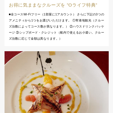
お得に気ままなクルーズを ”Oライフ特典”
■全コースWi-Fiフリー（1部屋に1アカウント） さらに下記の3つの
アメニティから1つをお選びいただけます。 ①寄港地観光（クルー
ズ泊数によってコース数が異なります。） ②ハウスドリンクパッケ
ージ ③シップボード・クレジット（船内で使えるお小遣い。クルー
ズ泊数に応じて金額は異なります。）