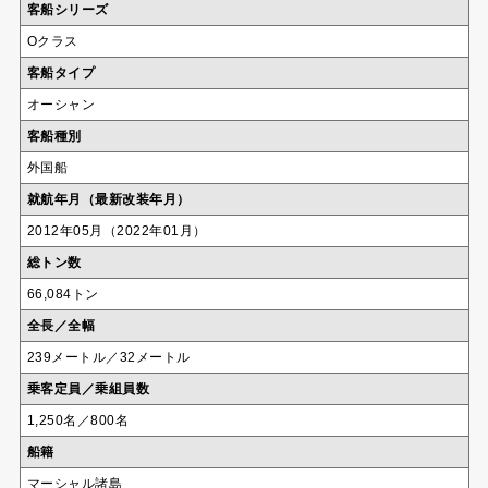
客船シリーズ
Oクラス
客船タイプ
オーシャン
客船種別
外国船
就航年月（最新改装年月）
2012年05月（2022年01月）
総トン数
66,084トン
全長／全幅
239メートル／32メートル
乗客定員／乗組員数
1,250名／800名
船籍
マーシャル諸島