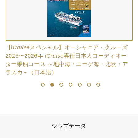
ズ
【
i
Cruise
スペシャル】オーシャニア・クルーズ
2
2025〜2026年
i
Cruise
専任日本人コーディネー
ター乗船コース ～地中海・エーゲ海・北欧・ア
ラスカ～（日本語）
1
2
3
4
5
6
7
シップデータ