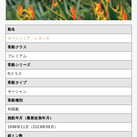
船名
オーシャニア・レガッタ
客船クラス
プレミアム
客船シリーズ
Rクラス
客船タイプ
オーシャン
客船種別
外国船
就航年月（最新改装年月）
1998年11月（2019年09月）
総トン数