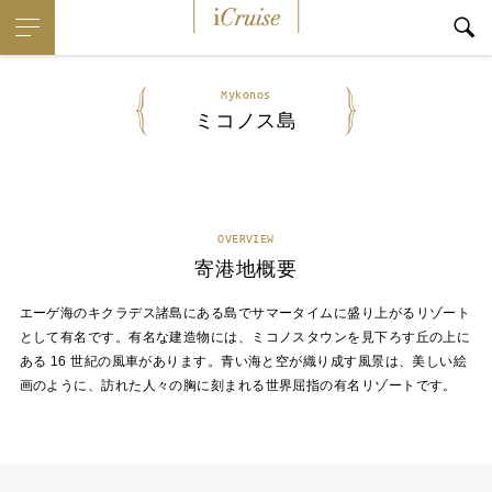
iCruise
Mykonos
ミコノス島
OVERVIEW
寄港地概要
エーゲ海のキクラデス諸島にある島でサマータイムに盛り上がるリゾート
として有名です。有名な建造物には、ミコノスタウンを見下ろす丘の上に
ある 16 世紀の風車があります。青い海と空が織り成す風景は、美しい絵
画のように、訪れた人々の胸に刻まれる世界屈指の有名リゾートです。