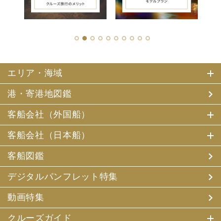
1
2
3
4
5
6
7
8
9
10
エリア・海域
港・寄港地図鑑
客船会社（外国船）
客船会社（日本船）
客船図鑑
デジタルパンフレット特集
動画特集
クルーズガイド