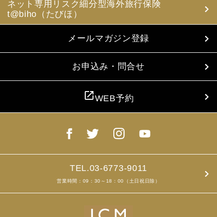
ネット専用リスク細分型海外旅行保険
t@biho（たびほ）
メールマガジン登録
お申込み・問合せ
open_in_new
WEB予約
TEL.03-6773-9011
営業時間：09：30～18：00（土日祝日除）