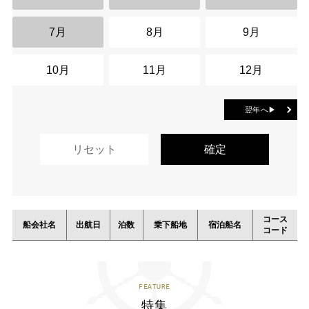
7月
8月
9月
10月
11月
12月
翌年へ▶
コース
船会社名
出航日
泊数
乗下船地
宿泊船名
コード
FEATURE
特集