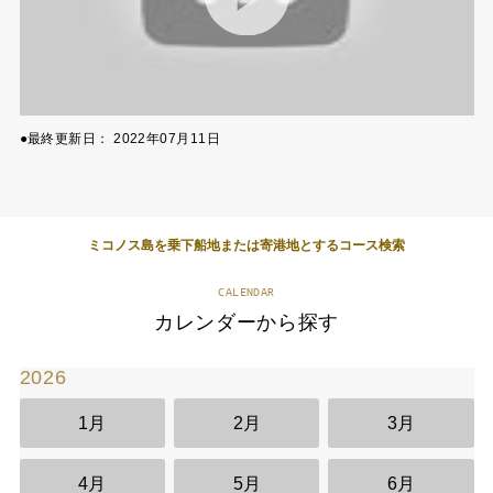
●最終更新日：
2022年07月11日
ミコノス島を乗下船地または寄港地とするコース検索
CALENDAR
カレンダーから探す
2026
2
1月
2月
3月
4月
5月
6月