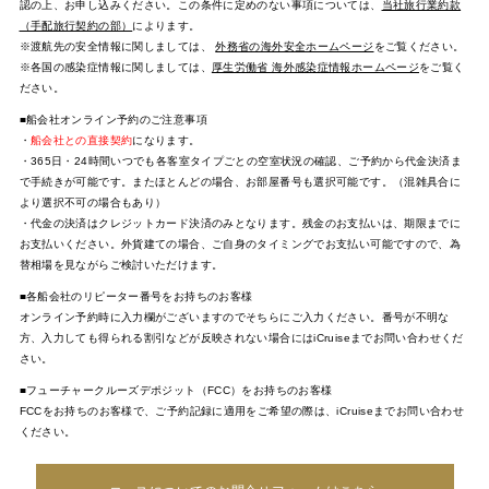
認の上、お申し込みください。この条件に定めのない事項については、
当社旅行業約款
（手配旅行契約の部）
によります。
※渡航先の安全情報に関しましては、
外務省の海外安全ホームページ
をご覧ください。
※各国の感染症情報に関しましては、
厚生労働省 海外感染症情報ホームページ
をご覧く
ださい。
■船会社オンライン予約のご注意事項
・
船会社との直接契約
になります。
・365日・24時間いつでも各客室タイプごとの空室状況の確認、ご予約から代金決済ま
で手続きが可能です。またほとんどの場合、お部屋番号も選択可能です。（混雑具合に
より選択不可の場合もあり）
・代金の決済はクレジットカード決済のみとなります。残金のお支払いは、期限までに
お支払いください。外貨建ての場合、ご自身のタイミングでお支払い可能ですので、為
替相場を見ながらご検討いただけます。
■各船会社のリピーター番号をお持ちのお客様
オンライン予約時に入力欄がございますのでそちらにご入力ください。番号が不明な
方、入力しても得られる割引などが反映されない場合にはiCruiseまでお問い合わせくだ
さい。
■フューチャークルーズデポジット（FCC）をお持ちのお客様
FCCをお持ちのお客様で、ご予約記録に適用をご希望の際は、iCruiseまでお問い合わせ
ください。