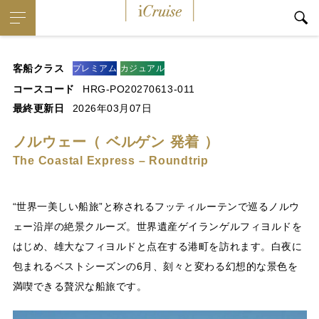
iCruise
客船クラス
プレミアム
カジュアル
コースコード
HRG-PO20270613-011
最終更新日
2026年03月07日
ノルウェー（ ベルゲン 発着 ）
The Coastal Express – Roundtrip
“世界一美しい船旅”と称されるフッティルーテンで巡るノルウ
ェー沿岸の絶景クルーズ。世界遺産ゲイランゲルフィヨルドを
はじめ、雄大なフィヨルドと点在する港町を訪れます。白夜に
包まれるベストシーズンの6月、刻々と変わる幻想的な景色を
満喫できる贅沢な船旅です。