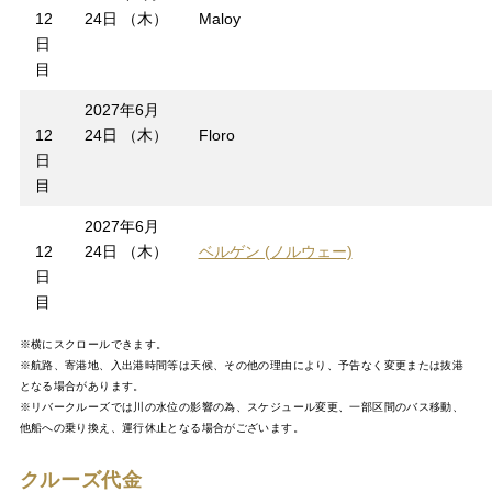
12
24日 （木）
Maloy
日
目
2027年6月
12
24日 （木）
Floro
日
目
2027年6月
12
24日 （木）
ベルゲン (ノルウェー)
日
目
※横にスクロールできます。
※航路、寄港地、入出港時間等は天候、その他の理由により、予告なく変更または抜港
となる場合があります。
※リバークルーズでは川の水位の影響の為、スケジュール変更、一部区間のバス移動、
他船への乗り換え、運行休止となる場合がございます。
クルーズ代金