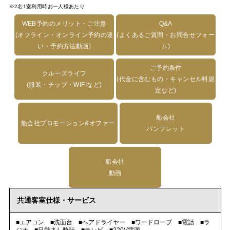
※2名1室利用時お一人様あたり
WEB予約のメリット・ご注意
Q&A
(オフライン・オンライン予約の違
(よくあるご質問・お問合せフォー
い・予約方法動画)
ム)
ご予約条件
クルーズライフ
(代金に含むもの・キャンセル料規
(服装・チップ・WIFIなど)
定など)
船会社
船会社プロモーション&オファー
パンフレット
船会社
動画
共通客室仕様・サービス
■エアコン ■洗面台 ■ヘアドライヤー ■ワードローブ ■電話 ■ラ
ジオ ■目覚まし時計 ■テレビ ■220V電源