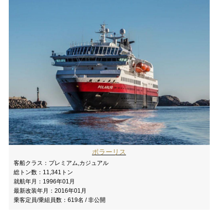
ポラーリス
客船クラス：
プレミアム,カジュアル
総トン数：
11,341トン
就航年月：
1996年01月
最新改装年月：
2016年01月
乗客定員/乗組員数：
619名 / 非公開