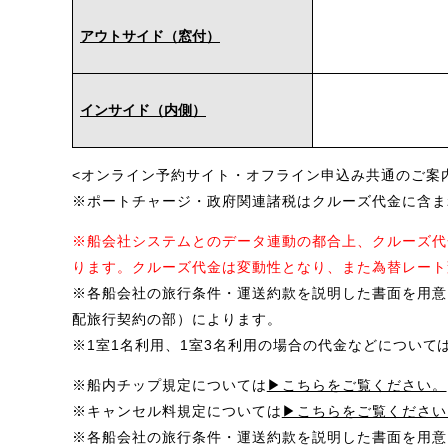
アウトサイド（窓付）
インサイド（内側）
<オンライン予約サイト・オフライン申込み共通のご案
※ポートチャージ・政府関連諸税はクルーズ代金に含ま
※船会社システムとのデータ連動の都合上、クルーズ代
ります。クルーズ代金は変動性となり、また為替レート
※各船会社の旅行条件・運送約款を説明した書面を用意
配旅行契約の部）によります。
※1室1名利用、1室3名利用の場合の代金などについて
※船内チップ規定については
▶こちらをご覧ください。
※キャンセル料規定については
▶こちらをご覧ください
※各船会社の旅行条件・運送約款を説明した書面を用意