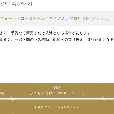
ビミニ島 (バハマ)
フォート・ローダデール／マイアミ／フロリダ州 (アメリカ)
より、予告なく変更または抜港となる場合があります。
ル変更、一部区間のバス移動、他船への乗り換え、運行休止となる
Q&A
画)
(よくあるご質問・お問合せフォーム)
船会社プロモーション&オファー