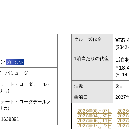
クルーズ代金
¥55,
($34
1泊当たりの代金
1泊
ョン
プレミアム
¥18,
バ・バミューダ
($11
フォート・ローダデール／
泊数
3泊
リカ)
乗船日
2027
フォート・ローダデール／
リカ)
2026年08月07日
202
2027年04月30日
202
_1639391
2027年06月11日
202
2027年07月23日
202