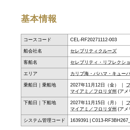
基本情報
コースコード
CEL-RF20271112-003
船会社名
セレブリティクルーズ
客船名
セレブリティ・リフレクシ
エリア
カリブ海・バハマ・キュー
乗船日｜乗船地
2027年11月12日（金） ｜
マイアミ／フロリダ州
(アメ
下船日｜下船地
2027年11月15日（月） ｜
マイアミ／フロリダ州
(アメ
システム管理コード
1639391 | C013-RF3BH267