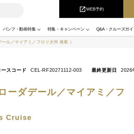
iCruise
open_in_new
WEB予約
パンフ・動画特集
特集・キャンペーン
Q&A・クルーズガイ
デール／マイアミ／フロリダ州 発着 ）
コースコード
CEL-RF20271112-003
最終更新日
202
・ローダデール／マイアミ／フ
s Cruise