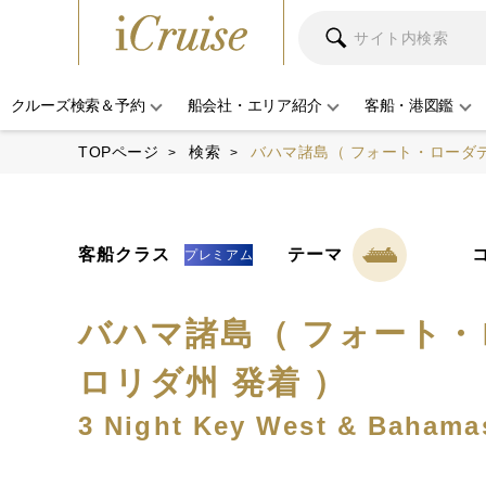
クルーズ検索＆予約
船会社・エリア紹介
客船・港図鑑
TOPページ
検索
バハマ諸島（ フォート・ローダ
客船クラス
テーマ
プレミアム
バハマ諸島（ フォート
ロリダ州 発着 ）
3 Night Key West & Bahama