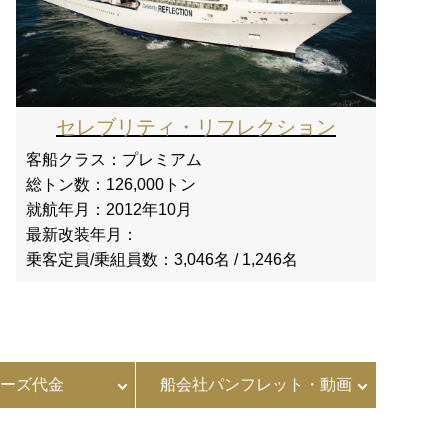
セレブリティ・リフレクション
客船クラス：
プレミアム
総トン数：
126,000トン
就航年月：
2012年10月
最新改装年月：
乗客定員/乗組員数：
3,046名 / 1,246名
ーズ代金
船会社パンフレット・動画