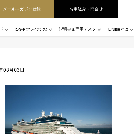
メールマガジン登録
お申込み・問合せ
ド
i
Style
説明会＆専用デスク
iCruiseとは
(アライアンス)
6年08月03日