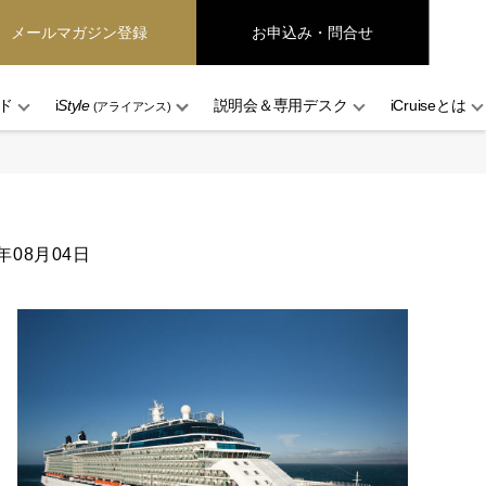
メールマガジン登録
お申込み・問合せ
ド
i
Style
説明会＆専用デスク
iCruiseとは
(アライアンス)
6年08月04日