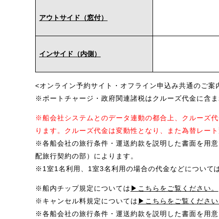
アウトサイド（窓付）
インサイド（内側）
<オンライン予約サイト・オフライン申込み共通のご案
※ポートチャージ・政府関連諸税はクルーズ代金に含ま
※船会社システムとのデータ連動の都合上、クルーズ代
ります。クルーズ代金は変動性となり、また為替レート
※各船会社の旅行条件・運送約款を説明した書面を用意
配旅行契約の部）によります。
※1室1名利用、1室3名利用の場合の代金などについて
※船内チップ規定については
▶こちらをご覧ください。
※キャンセル料規定については
▶こちらをご覧ください
※各船会社の旅行条件・運送約款を説明した書面を用意