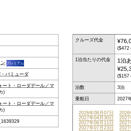
クルーズ代金
¥76,
($47
1泊当たりの代金
1泊
ョン
プレミアム
¥25,
バ・バミューダ
($15
ォート・ローダデール／マ
泊数
3泊
カ)
乗船日
2027
ォート・ローダデール／マ
カ)
2026年08月07日
202
2027年04月30日
202
_1639329
2027年06月11日
202
2027年07月23日
202