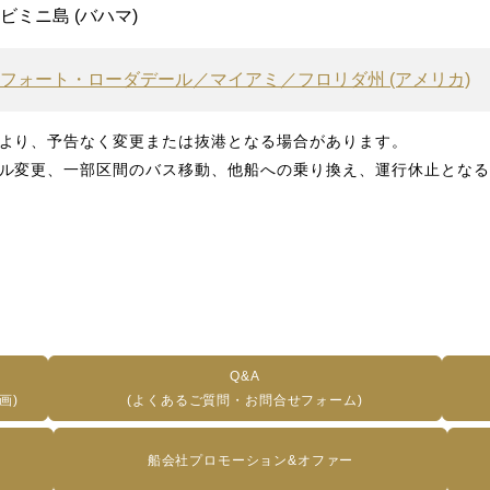
ビミニ島 (バハマ)
フォート・ローダデール／マイアミ／フロリダ州 (アメリカ)
より、予告なく変更または抜港となる場合があります。
ル変更、一部区間のバス移動、他船への乗り換え、運行休止となる
Q&A
画)
(よくあるご質問・お問合せフォーム)
船会社プロモーション&オファー