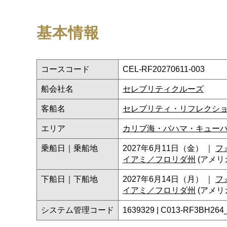
基本情報
コースコード
CEL-RF20270611-003
船会社名
セレブリティクルーズ
客船名
セレブリティ・リフレクシ
エリア
カリブ海・バハマ・キュー
乗船日｜乗船地
2027年6月11日（金） ｜
フ
イアミ／フロリダ州
(アメリ
下船日｜下船地
2027年6月14日（月） ｜
フ
イアミ／フロリダ州
(アメリ
システム管理コード
1639329 | C013-RF3BH264