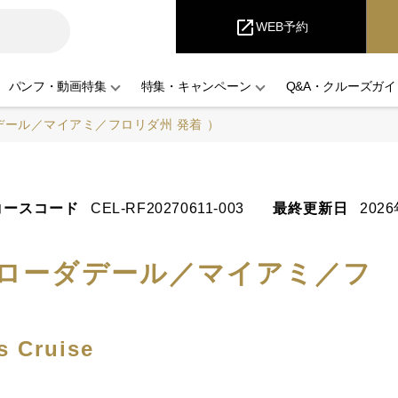
iCruise
open_in_new
WEB予約
パンフ・動画特集
特集・キャンペーン
Q&A・クルーズガイ
デール／マイアミ／フロリダ州 発着 ）
コースコード
CEL-RF20270611-003
最終更新日
202
・ローダデール／マイアミ／フ
s Cruise