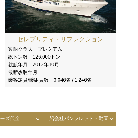
セレブリティ・リフレクション
客船クラス：
プレミアム
総トン数：
126,000トン
就航年月：
2012年10月
最新改装年月：
乗客定員/乗組員数：
3,046名 / 1,246名
ーズ代金
船会社パンフレット・動画