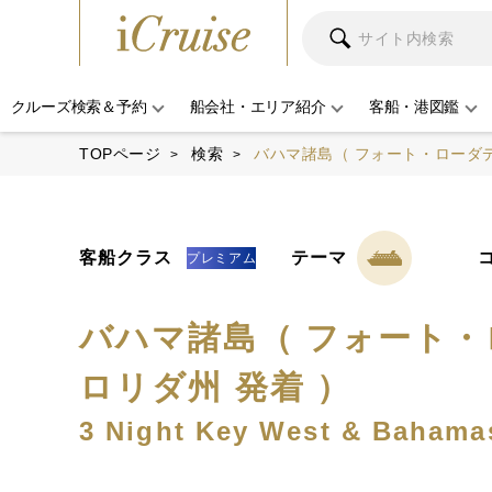
クルーズ検索＆予約
船会社・エリア紹介
客船・港図鑑
TOPページ
検索
バハマ諸島（ フォート・ローダ
客船クラス
テーマ
プレミアム
バハマ諸島（ フォート
ロリダ州 発着 ）
3 Night Key West & Bahama