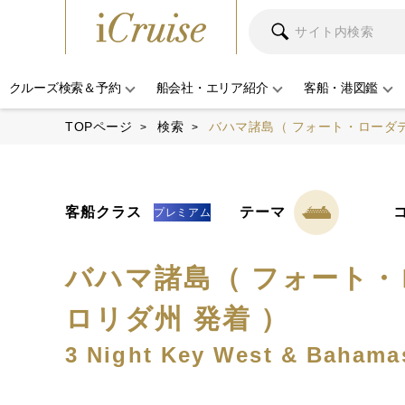
クルーズ検索＆予約
船会社・エリア紹介
客船・港図鑑
TOPページ
検索
バハマ諸島（ フォート・ローダ
客船クラス
テーマ
プレミアム
バハマ諸島（ フォート
ロリダ州 発着 ）
3 Night Key West & Bahama