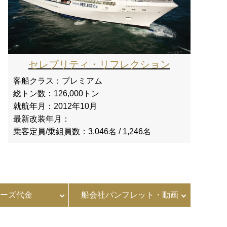
セレブリティ・リフレクション
客船クラス：
プレミアム
総トン数：
126,000トン
就航年月：
2012年10月
最新改装年月：
乗客定員/乗組員数：
3,046名 / 1,246名
ーズ代金
船会社パンフレット・動画