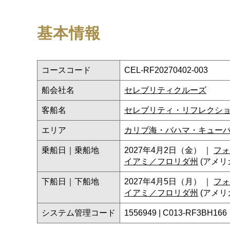
基本情報
コースコード
CEL-RF20270402-003
船会社名
セレブリティクルーズ
客船名
セレブリティ・リフレクシ
エリア
カリブ海・バハマ・キュー
乗船日｜乗船地
2027年4月2日（金） ｜
フォ
イアミ／フロリダ州
(アメリ
下船日｜下船地
2027年4月5日（月） ｜
フォ
イアミ／フロリダ州
(アメリ
システム管理コード
1556949 | C013-RF3BH166