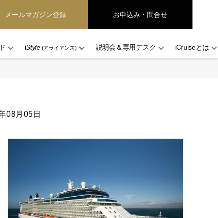
メールマガジン登録
お申込み・問合せ
ド
i
Style
説明会＆専用デスク
iCruiseとは
(アライアンス)
6年08月05日