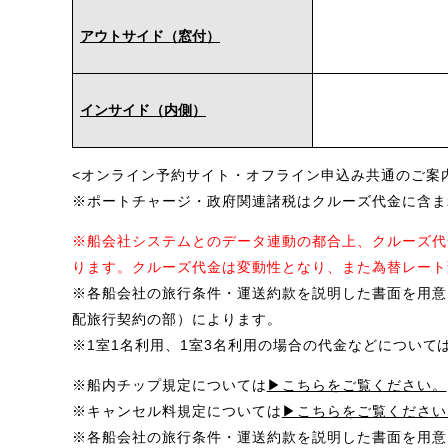
アウトサイド（窓付）
インサイド（内側）
<オンライン予約サイト・オフライン申込み共通のご案
※ポートチャージ・政府関連諸税はクルーズ代金に含ま
※船会社システムとのデータ連動の都合上、クルーズ代
ります。クルーズ代金は変動性となり、また為替レート
※各船会社の旅行条件・運送約款を説明した書面を用意
配旅行契約の部）によります。
※1室1名利用、1室3名利用の場合の代金などについて
※船内チップ規定については
▶こちらをご覧ください。
※キャンセル料規定については
▶こちらをご覧ください
※各船会社の旅行条件・運送約款を説明した書面を用意