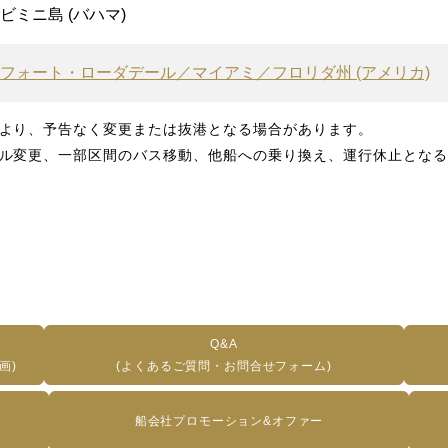
ビミニ島 (バハマ)
フォート・ローダデール／マイアミ／フロリダ州 (アメリカ)
より、予告なく変更または抜港となる場合があります。
ル変更、一部区間のバス移動、他船への乗り換え、運行休止となる
Q&A
画)
(よくあるご質問・お問合せフォーム)
船会社プロモーション&オファー