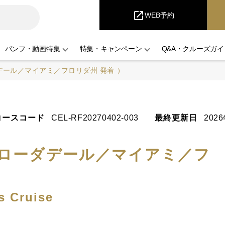
iCruise
open_in_new
WEB予約
パンフ・動画特集
特集・キャンペーン
Q&A・クルーズガイ
デール／マイアミ／フロリダ州 発着 ）
コースコード
CEL-RF20270402-003
最終更新日
202
・ローダデール／マイアミ／フ
s Cruise