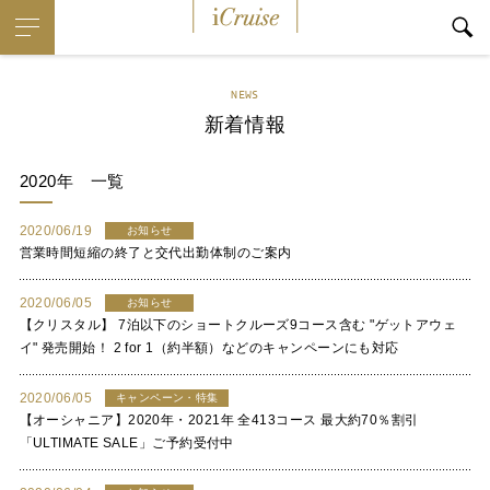
i
Cruise
NEWS
新着情報
2020年
一覧
2020/06/19
お知らせ
営業時間短縮の終了と交代出勤体制のご案内
2020/06/05
お知らせ
【クリスタル】 7泊以下のショートクルーズ9コース含む "ゲットアウェ
イ" 発売開始！ 2 for 1（約半額）などのキャンペーンにも対応
2020/06/05
キャンペーン・特集
【オーシャニア】2020年・2021年 全413コース 最大約70％割引
「ULTIMATE SALE」ご予約受付中