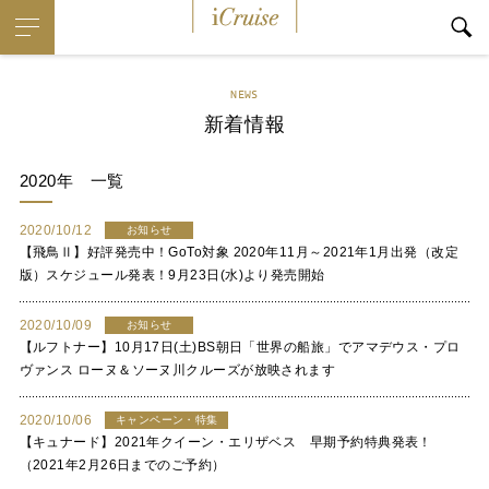
i
Cruise
NEWS
新着情報
2020年
一覧
2020/10/12
お知らせ
【飛鳥Ⅱ】好評発売中！GoTo対象 2020年11月～2021年1月出発（改定
版）スケジュール発表！9月23日(水)より発売開始
2020/10/09
お知らせ
【ルフトナー】10月17日(土)BS朝日「世界の船旅」でアマデウス・プロ
ヴァンス ローヌ＆ソーヌ川クルーズが放映されます
2020/10/06
キャンペーン・特集
【キュナード】2021年クイーン・エリザベス 早期予約特典発表！
（2021年2月26日までのご予約）