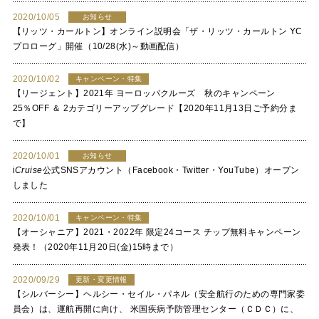
2020/10/05
お知らせ
【リッツ・カールトン】オンライン説明会「ザ・リッツ・カールトン YC
プロローグ」開催（10/28(水)～動画配信）
2020/10/02
キャンペーン・特集
【リージェント】2021年 ヨーロッパクルーズ 秋のキャンペーン
25％OFF ＆ 2カテゴリーアップグレード【2020年11月13日ご予約分ま
で】
2020/10/01
お知らせ
i
Cruise
公式SNSアカウント（Facebook・Twitter・YouTube）オープン
しました
2020/10/01
キャンペーン・特集
【オーシャニア】2021・2022年 限定24コース チップ無料キャンペーン
発表！（2020年11月20日(金)15時まで）
2020/09/29
更新・変更情報
【シルバーシー】ヘルシー・セイル・パネル（安全航行のための専門家委
員会）は、運航再開に向け、 米国疾病予防管理センター（ＣＤＣ）に、