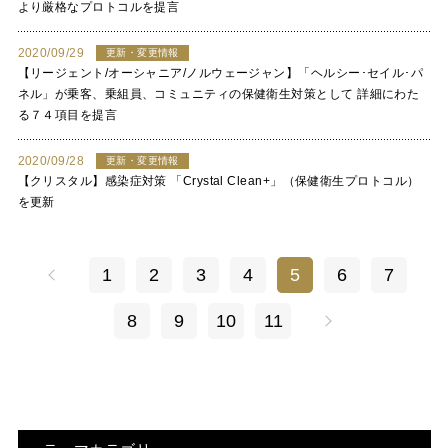
より厳格なプロトコルを提言
2020/09/29
更新・変更情報
【リージェント/オーシャニア/ノルウェージャン】「ヘルシー･セイル･パ
ネル」が乗客、乗組員、コミュニティの保健衛生対策として 詳細にわた
る７４項目を提言
2020/09/28
更新・変更情報
【クリスタル】感染症対策 「Crystal Clean+」（保健衛生プロトコル）
を更新
1
2
3
4
5
6
7
8
9
10
11