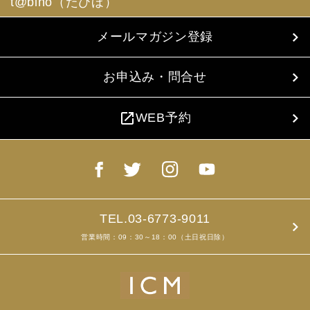
t@biho（たびほ）
メールマガジン登録
お申込み・問合せ
open_in_new
WEB予約
TEL.03-6773-9011
営業時間：09：30～18：00（土日祝日除）