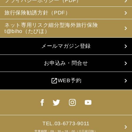
プライバシーポリシー（PDF）
旅行保険勧誘方針（PDF）
ネット専用リスク細分型海外旅行保険
t@biho（たびほ）
メールマガジン登録
お申込み・問合せ
open_in_new
WEB予約
TEL.03-6773-9011
営業時間：09：30～18：00（土日祝日除）