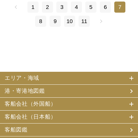
1
2
3
4
5
6
7
8
9
10
11
エリア・海域
港・寄港地図鑑
客船会社（外国船）
客船会社（日本船）
客船図鑑