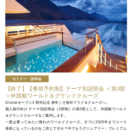
セミナー・説明会
【終了】【事前予約制】テーマ別説明会 ＜第3部
＞外国船ワールド＆グランドクルーズ
i
Cruise
オープン3 周年記念 来年こそ海外フライ＆クルーズへ。
個人旅行向け テーマ別説明会（3部制）の第3部として、外国船ワールド
＆グランドクルーズをご案内します。
一度は乗ってみたい憧れのワールドクルーズ。すでに2025年までコース
発表になっているのをご存じですか？中でもラグジュアリー・プレミアム