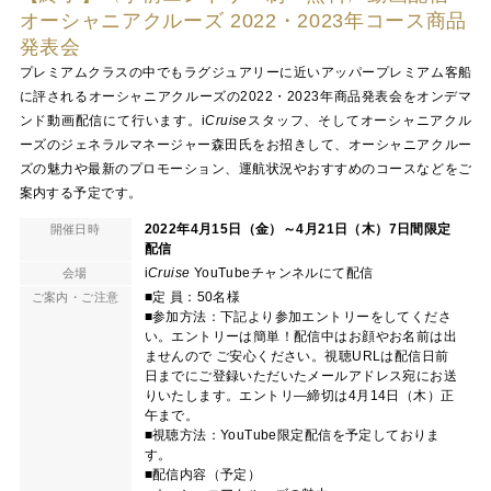
オーシャニアクルーズ 2022・2023年コース商品
発表会
プレミアムクラスの中でもラグジュアリーに近いアッパープレミアム客船
に評されるオーシャニアクルーズの2022・2023年商品発表会をオンデマ
ンド動画配信にて行います。
i
Cruise
スタッフ、そしてオーシャニアクル
ーズのジェネラルマネージャー森田氏をお招きして、オーシャニアクルー
ズの魅力や最新のプロモーション、運航状況やおすすめのコースなどをご
案内する予定です。
2022年4月15日（金）～4月21日（木）7日間限定
開催日時
配信
i
Cruise
YouTubeチャンネルにて配信
会場
■定 員：50名様
ご案内・ご注意
■参加方法：下記より参加エントリーをしてくださ
い。エントリーは簡単！配信中はお顔やお名前は出
ませんので ご安心ください。視聴URLは配信日前
日までにご登録いただいたメールアドレス宛にお送
りいたします。エントリ―締切は4月14日（木）正
午まで。
■視聴方法：YouTube限定配信を予定しておりま
す。
■配信内容（予定）