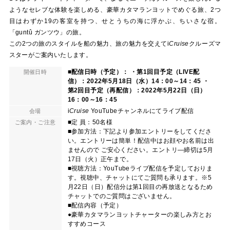
ようなセレブな体験を楽しめる、豪華カタマランヨットでめぐる旅、2つ
目はわずか19の客室を持つ、せとうちの海に浮かぶ、ちいさな宿。
「guntû ガンツウ」の旅。
この2つの旅のスタイルを船の魅力、旅の魅力を交えて
i
Cruise
クルーズマ
スターがご案内いたします。
■配信日時（予定）： ・第1回目予定（LIVE配
開催日時
信）：2022年5月18日（水）14：00～14：45 ・
第2回目予定（再配信）：2022年5月22日（日）
16：00～16：45
i
Cruise
YouTubeチャンネルにてライブ配信
会場
■定 員：50名様
ご案内・ご注意
■参加方法：下記より参加エントリーをしてくださ
い。エントリーは簡単！配信中はお顔やお名前は出
ませんので ご安心ください。エントリ―締切は5月
17日（火）正午まで。
■視聴方法：YouTubeライブ配信を予定しておりま
す。視聴中、チャットにてご質問も承ります。※5
月22日（日）配信分は第1回目の再放送となるため
チャットでのご質問はございません。
■配信内容（予定）
●豪華カタマランヨットチャーターの楽しみ方とお
すすめコース