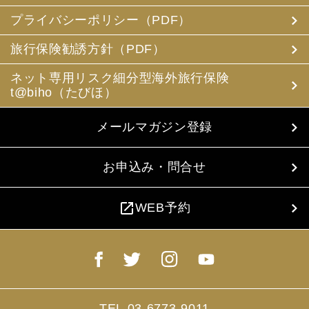
プライバシーポリシー（PDF）
旅行保険勧誘方針（PDF）
ネット専用リスク細分型海外旅行保険
t@biho（たびほ）
メールマガジン登録
お申込み・問合せ
open_in_new
WEB予約
TEL.03-6773-9011