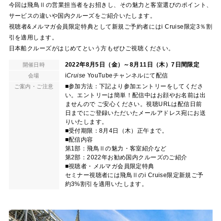
今回は飛鳥Ⅱの営業担当者をお招きし、その魅力と客室選びのポイント、
サービスの違いや国内クルーズをご紹介いたします。
視聴者&メルマガ会員限定特典として新規ご予約者にはi Cruise限定3％割
引を適用します。
日本船クルーズがはじめてという方もぜひご視聴ください。
2022年8月5日（金）～8月11日（木）7日間限定
開催日時
i
Cruise
YouTubeチャンネルにて配信
会場
■参加方法：下記より参加エントリーをしてくださ
ご案内・ご注意
い。エントリーは簡単！配信中はお顔やお名前は出
ませんので ご安心ください。視聴URLは配信日前
日までにご登録いただいたメールアドレス宛にお送
りいたします。
■受付期限：8月4日（木）正午まで。
■配信内容
第1部：飛鳥Ⅱの魅力・客室紹介など
第2部：2022年お勧め国内クルーズのご紹介
■視聴者・メルマガ会員限定特典
セミナー視聴者には飛鳥Ⅱのi Cruise限定新規ご予
約3%割引を適用いたします。