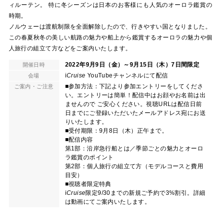
ィルーテン。 特に冬シーズンは日本のお客様にも人気のオーロラ鑑賞の
時期。
ノルウェーは渡航制限を全面解除したので、行きやすい国となりました。
この春夏秋冬の美しい航路の魅力や船上から鑑賞するオーロラの魅力や個
人旅行の組立て方などをご案内いたします。
2022年9月9日（金）～9月15日（木）7日間限定
開催日時
i
Cruise
YouTubeチャンネルにて配信
会場
■参加方法：下記より参加エントリーをしてくださ
ご案内・ご注意
い。エントリーは簡単！配信中はお顔やお名前は出
ませんので ご安心ください。視聴URLは配信日前
日までにご登録いただいたメールアドレス宛にお送
りいたします。
■受付期限：9月8日（木）正午まで。
■配信内容
第1部：沿岸急行船とは／季節ごとの魅力とオーロ
ラ鑑賞のポイント
第2部：個人旅行の組立て方（モデルコースと費用
目安）
■視聴者限定特典
i
Cruise
限定9/30までの新規ご予約で3%割引。詳細
は動画にてご案内いたします。