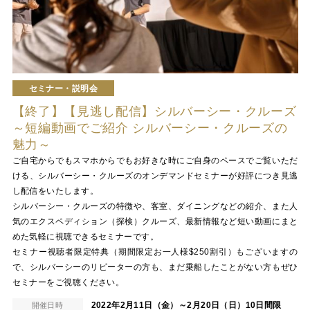
セミナー・説明会
【終了】【見逃し配信】シルバーシー・クルーズ
～短編動画でご紹介 シルバーシー・クルーズの
魅力～
ご自宅からでもスマホからでもお好きな時にご自身のペースでご覧いただ
ける、シルバーシー・クルーズのオンデマンドセミナーが好評につき見逃
し配信をいたします。
シルバーシー・クルーズの特徴や、客室、ダイニングなどの紹介、また人
気のエクスペディション（探検）クルーズ、最新情報など短い動画にまと
めた気軽に視聴できるセミナーです。
セミナー視聴者限定特典（期間限定お一人様$250割引）もございますの
で、シルバーシーのリピーターの方も、まだ乗船したことがない方もぜひ
セミナーをご視聴ください。
2022年2月11日（金）～2月20日（日）10日間限
開催日時