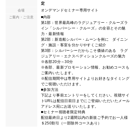
定
オンデマンドセミナー専用サイト
会場
■内容
ご案内・ご注意
第1部：世界最高峰のラグジュアリー・クルーズラ
イン「シルバーシー・クルーズ」の全容とその魅
力・最新情報
第2部：新造船シルバー・ムーンを例に ダイニン
グ・施設・客室を分かりやすくご紹介
第3部：シルバーシーだからこそ価値のある ラグ
ジュアリー・エクスペディションクルーズの魅力
※各部20分～30分
※各部、最新プロモーション情報、お勧めコースも
ご案内いたします。
※配信期間中は専用サイトよりお好きなタイミング
でご視聴いただけます。
■参加方法
下記より事前エントリーをしてください。視聴サイ
トURLは配信日前日までにご登録いただいたメール
アドレス宛にお送りいたします。
■セミナー視聴者限定特典
配信最終日より2週間以内の新規ご予約でお一人様
＄250割引（一部除外コースあり）