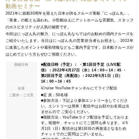
動画セミナー
2021年に就航30周年を迎えた日本が誇るクルーズ客船「にっぽん丸」。
「美食」の船とも謳われ、小型船ゆえにアットホームな雰囲気、スタッフ
のホスピタリティが人気の秘密です。
今回はにっぽん丸の魅力、にっぽん丸ならではのお勧めの国内クルーズを
ご紹介いたします。当日はにっぽん丸の営業担当者もお招きし、2022年
に改装したポイントや最初情報などもご案内予定です。日本船クルーズが
はじめてという方もぜひご視聴ください。
■配信日時（予定）： ・第1回目予定（LIVE配
開催日時
信）：2022年4月27日（水）14：00～14：45 ・
第2回目予定（再配信）：2022年5月1日（日）
16：00～16：45
i
Cruise
YouTubeチャンネルにてライブ配信
会場
■定 員：50名様
ご案内・ご注意
■参加方法：下記より参加エントリーをしてくださ
い。エントリーは簡単！配信中はお顔やお名前は出
ませんので ご安心ください。
■視聴方法：YouTubeライブ配信を予定しておりま
す。視聴中、チャットにてご質問も承ります。※5
月1日（日）配信分は第1回目の再放送となるため
チャットでのご質問はございません。