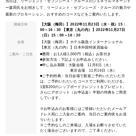
当日は、リージェント・セブンシーズ・クルーズのジェネラルマネージャ
ー森田氏をお招きして、リージェント・セブンシーズ・クルーズの魅力や
最新のプロモーション、おすすめのコースなどをご案内いたします。
【大阪（梅田）】2022年11月23日（水・祝）15：
開催日時
00～16：30 【東京（丸の内）】2022年11月27日
（日）15：00～16：30
【大阪（梅田）】ホテル阪急インターナショナル
会場
【東京（丸の内）】日本外国特派員協会
■費用：お1人様1,000円（税込）お茶付き
ご案内・ご注意
■参加方法：下記よりお申込みください。
■申し込み期限：大阪会場 11月8日（火）
東京会場 11月16日（水）
■ご予約特典：当日会場で新規ご予約いただいた方
は、ご予約いただいたコースでご利用いただける、
1室$200のシップボードクレジットをプレゼント。
さらにデポジット（お申込金）半額の特典をご用意
しています。
※お申込みのお客様にはご登録いただいたメールア
ドレス宛にご入金のご案内、当日のご案内状をお送
りいたします。
※ご予約なしのご来場は、入場をお断りさせていた
だく場合がございますので、ご了承ください。