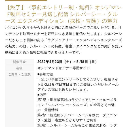
【終了】〈事前エントリー制・無料〉オンデマン
ド動画セミナー見逃し配信 シルバーシー・クル
ーズ エクスペディション（探検・冒険）の魅力
パソコンやスマホからお好きな時にご自身のペースでご覧いただける、オ
ンデマンド動画セミナーを好評につき見逃し配信いたします。シルバーシ
ーだからこそ価値のある「ラグジュアリー・エクスペディションクルーズ
の魅力」の他、シルバーシーの特徴、客室、ダイニングなどの紹介を短い
動画にまとめた気軽に視聴できるセミナーです。
2022年4月23日（土）～5月8日（日）
開催日時
オンデマンドセミナー専用サイト
会場
■参加方法
ご案内・ご注意
下記より事前エントリーをしてください。視聴サイ
トURLは配信日前日までにご登録いただいたメール
アドレス宛にお送りいたします。
■内容
第1部：世界最高峰のラグジュアリー・クルーズラ
イン「シルバーシー・クルーズ」の全容とその魅
力・最新情報
第2部：新造船シルバー・ムーンを例に ダイニン
グ・施設・客室を分かりやすくご紹介
第3部：シルバーシーだからこそ価値のある ラグ