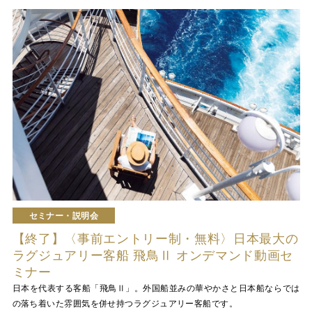
セミナー・説明会
【終了】〈事前エントリー制・無料〉日本最大の
ラグジュアリー客船 飛鳥Ⅱ オンデマンド動画セ
ミナー
日本を代表する客船「飛鳥Ⅱ」。外国船並みの華やかさと日本船ならでは
の落ち着いた雰囲気を併せ持つラグジュアリー客船です。