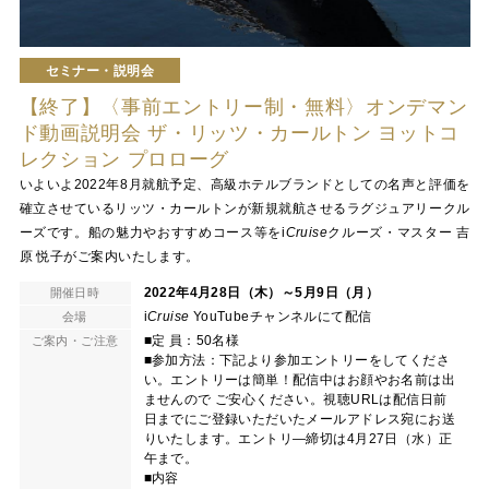
セミナー・説明会
【終了】〈事前エントリー制・無料〉オンデマン
ド動画説明会 ザ・リッツ・カールトン ヨットコ
レクション プロローグ
いよいよ2022年8月就航予定、高級ホテルブランドとしての名声と評価を
確立させているリッツ・カールトンが新規就航させるラグジュアリークル
ーズです。船の魅力やおすすめコース等を
i
Cruise
クルーズ・マスター 吉
原 悦子がご案内いたします。
2022年4月28日（木）～5月9日（月）
開催日時
i
Cruise
YouTubeチャンネルにて配信
会場
■定 員：50名様
ご案内・ご注意
■参加方法：下記より参加エントリーをしてくださ
い。エントリーは簡単！配信中はお顔やお名前は出
ませんので ご安心ください。視聴URLは配信日前
日までにご登録いただいたメールアドレス宛にお送
りいたします。エントリ―締切は4月27日（水）正
午まで。
■内容