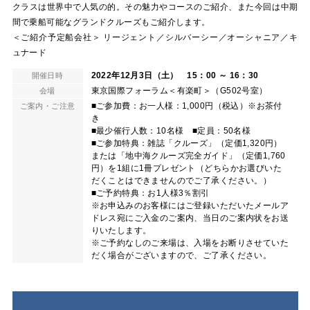
クラスは世界中で人気の的。その魅力やコースのご紹介、また今回は中期
間で乗船可能なグランドクルーズもご紹介します。
＜ご紹介予定船会社＞ リージェント／シルバーシー／オーシャニア／キ
ュナード
2022年12月3日（土） 15：00 ～ 16：30
開催日時
東京国際フォーラム＜有楽町＞（G502号室）
会場
■ご参加費：お一人様：1,000円（税込）※お茶付
ご案内・ご注意
き
■最少催行人数：10名様 ■定員：50名様
■ご参加特典：雑誌「クルーズ」（定価1,320円）
または「地中海クルーズ完全ガイド」（定価1,760
円）を1組に1冊プレゼント（どちらかお選びいた
だくことはできませんのでご了承ください。）
■ご予約特典：お1人様3％割引
※お申込みのお客様にはご登録いただいたメールア
ドレス宛にご入金のご案内、当日のご案内状をお送
りいたします。
※ご予約なしのご来場は、入場をお断りさせていた
だく場合がございますので、ご了承ください。