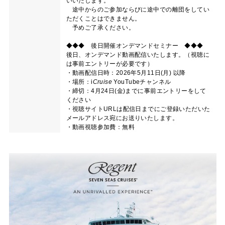
いいたします。
途中からのご参加ならびに途中での離団をしてい
ただくことはできません。
予めご了承ください。
◆◆◆ 後日開催オンデマンドセミナー ◆◆◆
後日、オンデマンド動画配信いたします。（視聴に
は事前エントリーが必要です）
・動画配信日時：2026年5月11日(月) 以降
・場所：
i
Cruise
YouTubeチャンネル
・締切：4月24日(金)までに事前エントリーをして
ください
・視聴サイトURLは配信日までにご登録いただいた
メールアドレス宛にお送りいたします。
・動画視聴参加費：無料