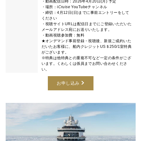
・動画配信日時：2026年4月20日(月) 予定
・場所：
i
Cruise
YouTubeチャンネル
・締切：4月12日(日)までに事前エントリーをして
ください
・視聴サイトURLは配信日までにご登録いただいた
メールアドレス宛にお送りいたします。
・動画視聴参加費：無料
★オンデマンド事前登録・視聴後、新規ご成約いた
だいたお客様に、船内クレジットUS＄250/1室特典
がございます。
※特典は他特典との重複不可など一定の条件がござ
います。くわしくは係員までお問い合わせくださ
い。
お申し込み