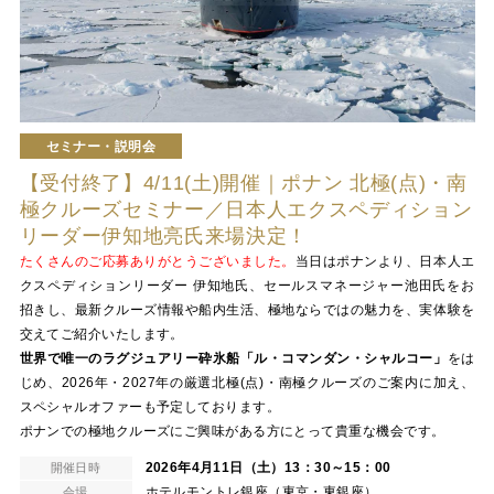
セミナー・説明会
【受付終了】4/11(土)開催｜ポナン 北極(点)・南
極クルーズセミナー／日本人エクスペディション
リーダー伊知地亮氏来場決定！
たくさんのご応募ありがとうございました。
当日はポナンより、日本人エ
クスペディションリーダー 伊知地氏、セールスマネージャー池田氏をお
招きし、最新クルーズ情報や船内生活、極地ならではの魅力を、実体験を
交えてご紹介いたします。
世界で唯一のラグジュアリー砕氷船「ル・コマンダン・シャルコー」
をは
じめ、2026年・2027年の厳選北極(点)・南極クルーズのご案内に加え、
スペシャルオファーも予定しております。
ポナンでの極地クルーズにご興味がある方にとって貴重な機会です。
2026年4月11日（土）13：30～15：00
開催日時
ホテルモントレ銀座（東京・東銀座）
会場