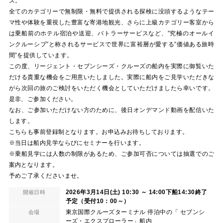
ズ。
全てのカテゴリーで無制限・無料で提供される探検に没頭するようなテー
マ性や体験を重視した豊富な寄港地観光、さらに上級カテゴリー客室から
は乗船前のホテル宿泊や送迎、バトラーサービスなど、”究極のオールイ
ンクルーシブ”と称されるサービスで世界に富裕層が愛する”価値ある旅時
間”を提供しています。
この度、リージェント・セブンシーズ・クルーズの船内を実際に御覧いた
だける貴重な機会をご用意いたしました。実際に船内をご見学いただきな
がら次回の旅のご検討をいただく機会としていただけましたら幸いです。
是非、ご参加ください。
なお、ご参加いただけない方のために、後日オンデマンド動画を配信いた
します。
こちらも事前登録制となります。お申込みお待ちしております。
※当日は船内見学ならびにセミナーを行います。
※乗船見学には人数の制限があるため、ご参加可否については抽選でのご
案内となります。
予めご了承くださいませ。
2026年3月14日(土) 10:30 ～ 14:00下船14:30終了
開催日時
予定（受付10：00～）
東京国際クルーズターミナル 停泊中の「 セブンシ
会場
ーズ・エクスプローラー」船内