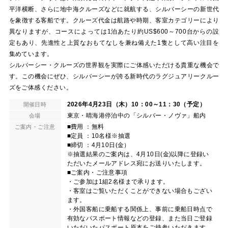
平洋横断、さらに地中海クルーズなどに就航する、シルバーシーの新世代
を象徴する客船です。クルーズ代金は航路や時期、客室カテゴリーにより
異なりますが、コースによっては1泊あたり約US$600～700台からの設
定もあり、先進性と上質なおもてなしを兼ね備えた1隻として高い注目を
集めています。
シルバーシー・クルーズの世界観を実際にご体感いただける貴重な機会で
す。この機会にぜひ、シルバーシーが誇る新時代のラグジュアリークルー
ズをご体感ください。
2026年4月23日（木）10：00～11：30（予定）
開催日時
東京・晴海港停泊中の「シルバー・ノヴァ」船内
会場
■費用 ：無料
ご案内・ご注意
■定員 ：10名様※抽選
■締切 ：4月10日(金）
※抽選結果のご案内は、4月10日(金)以降に登録い
ただいたメールアドレス宛にお送りいたします。
■ご案内・ご注意事項
・ご参加は1組2名様まで承ります。
・客室はご覧いただくことができない場合もござい
ます。
・外国客船に乗船する関係上、事前に乗船日時点で
有効なパスポート情報などの登録、また当日ご登録
いただいたパスポート原本をご持参いただきます。