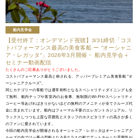
船内見学会
【受付終了：オンデマンド視聴】3/31締切「コス
トパフォーマンス最高の美食客船 ー "オーシャニ
ア・レガッタ"」2026年3月開催・ 船内見学会＋
セミナー動画配信
たくさんのご応募ありがとうございました。
コストパフォーマンス最高と称される、アッパープレミアム美食客船 "オ
ーシャニアクルーズ”。
同じカテゴリーの客船では通常有料となるスペシャリティダイニングも全
て無料、船内チップや客室内のお食事、無制限のWi-FIやスペシャリティ
コーヒー等あげればきりがないほどの無料のアメニティが全てクルーズ代
金に含まれています。船内はフォーマル不要のエレガントカジュアル。リ
ラックスしつつも上質な雰囲気とスタッフのホスピタリティの高さが多く
のファンに愛されています。
今回の船内見学会が開催されるオーシャニア・レガッタはオーシャニアク
ルーズの中では一番小型船となるRクラスの船でアットホームな雰囲気が