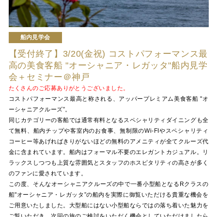
船内見学会
【受付終了】3/20(金祝) コストパフォーマンス最
高の美食客船 "オーシャニア・レガッタ"船内見学
会＋セミナー＠神戸
たくさんのご応募ありがとうございました。
コストパフォーマンス最高と称される、アッパープレミアム美食客船 "オ
ーシャニアクルーズ”。
同じカテゴリーの客船では通常有料となるスペシャリティダイニングも全
て無料、船内チップや客室内のお食事、無制限のWi-FIやスペシャリティ
コーヒー等あげればきりがないほどの無料のアメニティが全てクルーズ代
金に含まれています。船内はフォーマル不要のエレガントカジュアル。リ
ラックスしつつも上質な雰囲気とスタッフのホスピタリティの高さが多く
のファンに愛されています。
この度、そんなオーシャニアクルーズの中で一番小型船となるRクラスの
船"オーシャニア・レガッタ”の船内を実際に御覧いただける貴重な機会を
ご用意いたしました。大型船にはない小型船ならではの落ち着いた魅力を
ご覧いただき、次回の旅のご検討をいただく機会としていただけましたら