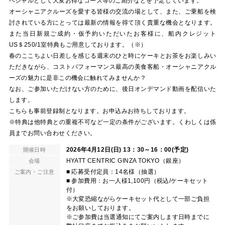
ペシャルとして大変お得なコース等のご紹介などを予定しています。
オーシャニアクルーズを愛する皆様の交流の場として、また、ご乗船を検
討されている方にとっては最新の情報を得て頂く貴重な機会となります。
また当日新規ご成約・仮予約いただいたお客様に、船内クレジット
US＄250/1室特典もご用意しております。（※）
春のここちよい日差しを感じる週末のひと時にケーキとお茶をお楽しみい
ただきながら、コストパフォーマンス最高の美食客船・オーシャニアクル
ーズの魅力に是非この機会に触れてみませんか？
なお、ご参加いただけない方のために、後日オンデマンド動画を配信いた
します。
こちらも事前登録制となります。お申込みお待ちしております。
※特典は他特典との重複不可など一定の条件がございます。くわしくは係
員までお問い合わせください。
2026年4月12日(日) 13：30～16：00(予定)
開催日時
HYATT CENTRIC GINZA TOKYO（銀座）
会場
■ 応募受付定員：14名様（抽選）
ご案内・ご注意
■ 参加費用：お一人様1,100円（税込/ケーキセット
付）
※大変恐縮ながらケーキセット代として一部ご負担
をお願いしております。
※ご参加費は当選通知にてご案内します日時までに