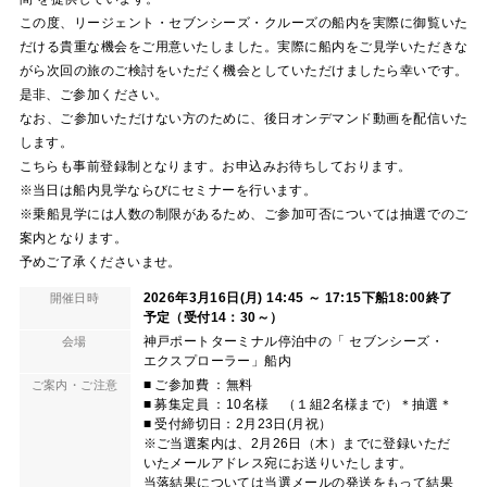
この度、リージェント・セブンシーズ・クルーズの船内を実際に御覧いた
だける貴重な機会をご用意いたしました。実際に船内をご見学いただきな
がら次回の旅のご検討をいただく機会としていただけましたら幸いです。
是非、ご参加ください。
なお、ご参加いただけない方のために、後日オンデマンド動画を配信いた
します。
こちらも事前登録制となります。お申込みお待ちしております。
※当日は船内見学ならびにセミナーを行います。
※乗船見学には人数の制限があるため、ご参加可否については抽選でのご
案内となります。
予めご了承くださいませ。
2026年3月16日(月) 14:45 ～ 17:15下船18:00終了
開催日時
予定（受付14：30～）
神戸ポートターミナル停泊中の「 セブンシーズ・
会場
エクスプローラー」船内
■ ご参加費 ：無料
ご案内・ご注意
■ 募集定員 ：10名様 （１組2名様まで）＊抽選＊
■ 受付締切日：2月23日(月祝）
※ご当選案内は、2月26日（木）までに登録いただ
いたメールアドレス宛にお送りいたします。
当落結果については当選メールの発送をもって結果