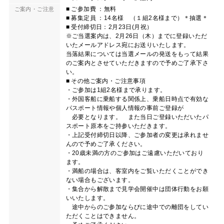
■ ご参加費 ：無料
ご案内・ご注意
■ 募集定員 ：14名様 （１組2名様まで）＊抽選＊
■ 受付締切日：2月23日(月祝）
※ご当選案内は、2月26日（木）までに登録いただ
いたメールアドレス宛にお送りいたします。
当落結果については当選メールの発送をもって結果
のご案内とさせていただきますので予めご了承下さ
い。
■ その他ご案内・ご注意事項
・ご参加は1組2名様まで承ります。
・外国客船に乗船する関係上、乗船日時点で有効な
パスポート情報や個人情報の事前ご登録が
必要となります。 また当日ご登録いただいたパ
スポート原本をご持参いただきます。
・上記受付締切日以降、ご参加者の変更は承れませ
んので予めご了承ください。
・20歳未満の方のご参加はご遠慮いただいており
ます。
・満船の場合は、客室内をご覧いただくことができ
ない場合もございます。
・集合から解散まで見学会開催中は団体行動をお願
いいたします。
途中からのご参加ならびに途中での離団をしてい
ただくことはできません。