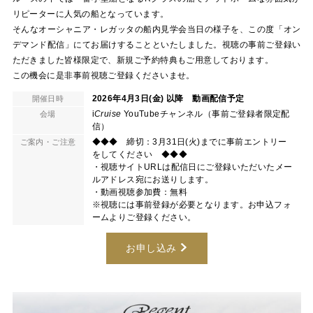
リピーターに人気の船となっています。
そんなオーシャニア・レガッタの船内見学会当日の様子を、この度「オン
デマンド配信」にてお届けすることといたしました。視聴の事前ご登録い
ただきました皆様限定で、新規ご予約特典もご用意しております。
この機会に是非事前視聴ご登録くださいませ。
2026年4月3日(金) 以降 動画配信予定
開催日時
i
Cruise
YouTubeチャンネル（事前ご登録者限定配
会場
信）
◆◆◆ 締切：3月31日(火)までに事前エントリー
ご案内・ご注意
をしてください ◆◆◆
・視聴サイトURLは配信日にご登録いただいたメー
ルアドレス宛にお送りします。
・動画視聴参加費：無料
※視聴には事前登録が必要となります。お申込フォ
ームよりご登録ください。
お申し込み