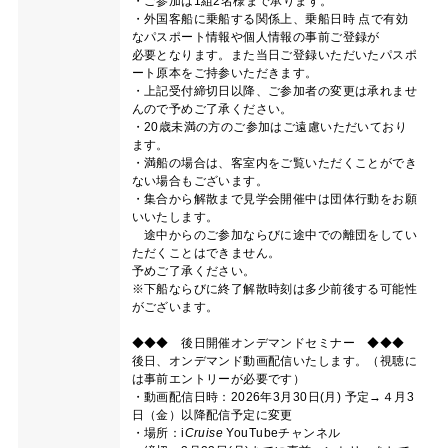
・ご参加は1組2名様まで承ります。
・外国客船に乗船する関係上、乗船日時 点で有効
なパスポート情報や個人情報の事前ご登録が
必要となります。また当日ご登録いただいたパスポ
ート原本をご持参いただきます。
・上記受付締切日以降、ご参加者の変更は承れませ
んので予めご了承ください。
・20歳未満の方のご参加はご遠慮いただいており
ます。
・満船の場合は、客室内をご覧いただくことができ
ない場合もございます。
・集合から解散まで見学会開催中は団体行動をお願
いいたします。
途中からのご参加ならびに途中での離団をしてい
ただくことはできません。
予めご了承ください。
※下船ならびに終了解散時刻は多少前後する可能性
がございます。
◆◆◆ 後日開催オンデマンドセミナー ◆◆◆
後日、オンデマンド動画配信いたします。（視聴に
は事前エントリーが必要です）
・動画配信日時：2026年3月30日(月) 予定→４月3
日（金）以降配信予定に変更
・場所：
i
Cruise
YouTubeチャンネル