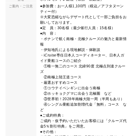
●参加費：お一人様1,100円（税込／アフタヌーン
ご案内・ご注意
ティー付）
※大変恐縮ながらデザート代として一部ご負担をお
願いしております。
●定 員：30名様（最少催行人員：15名様）
●内 容：
・ポナンで航く南極・北極クルーズの魅力と最新情
報
・伊知地氏による現地解説・体験談
・
i
Cruise
専任日本人コーディネーター、日本人ガ
イド乗船コースのご紹介
①唯一無二のコース 北緯90度 北極点到達クルー
ズ
②南極上陸王道コース
・厳選おすすめコース
①コウテイペンギンに出会う南極
②ホッキョクグマに出会う北極圏 など
③世界初！2028年南極大陸一周（半周もあり）
④シングル乗船追加割増代金「無料」コース な
ど
●ご成約特典：
ご成約・仮予約いただいたお客様には「クルーズ代
金5％割引特典」をご用意。
●その他：