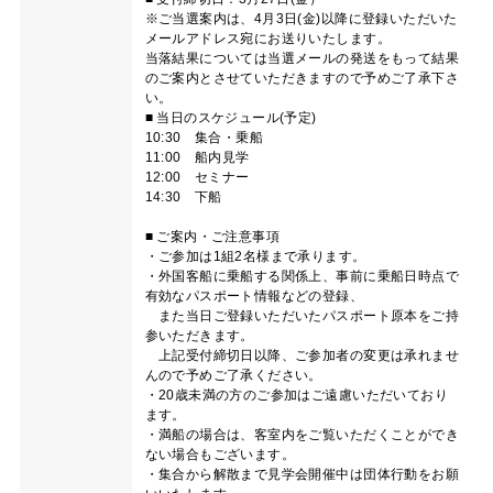
※ご当選案内は、4月3日(金)以降に登録いただいた
メールアドレス宛にお送りいたします。
当落結果については当選メールの発送をもって結果
のご案内とさせていただきますので予めご了承下さ
い。
■ 当日のスケジュール(予定)
10:30 集合・乗船
11:00 船内見学
12:00 セミナー
14:30 下船
■ ご案内・ご注意事項
・ご参加は1組2名様まで承ります。
・外国客船に乗船する関係上、事前に乗船日時点で
有効なパスポート情報などの登録、
また当日ご登録いただいたパスポート原本をご持
参いただきます。
上記受付締切日以降、ご参加者の変更は承れませ
んので予めご了承ください。
・20歳未満の方のご参加はご遠慮いただいており
ます。
・満船の場合は、客室内をご覧いただくことができ
ない場合もございます。
・集合から解散まで見学会開催中は団体行動をお願