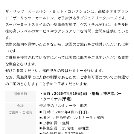
ザ・リッツ・カールトン ・ヨット・コレクションは、高級ホテルブラン
ド「ザ・リッツ・カールトン」が手掛けるラグジュアリークルーズです。
スーパーヨットスタイルの小型豪華客船で、ゲストそれぞれに、ホテル同
様の高いレベルのサービスやラグジュアリーな時間、空間を提供していま
す。
実際の船内を見学いただきながら、次回のご旅行をご検討いただければ幸
いです。
ご乗船を検討されている方にとっては実際に船内をご見学いただける貴重
な機会となります。
ぜひご参加ください。船内見学の後はセミナーを行います。
なお、乗船見学には人数の制限があるため、ご参加可否については抽選で
のご案内となりますこと予めご了承くださいませ。
・日時：2026年4月19日(日) ・場所：神戸港ポー
開催日時
トターミナル(予定)
停泊中の「ルミナーラ」船内
会場
■ 日 時 ：2026年4月19日(日)
ご案内・ご注意
■ 場 所 ：停泊中の「ルミナーラ」船内
■ ご参加費 ：無料
■ 募集定員 ：25名様 ※抽選
■ 受付締切日：3月27日(金）