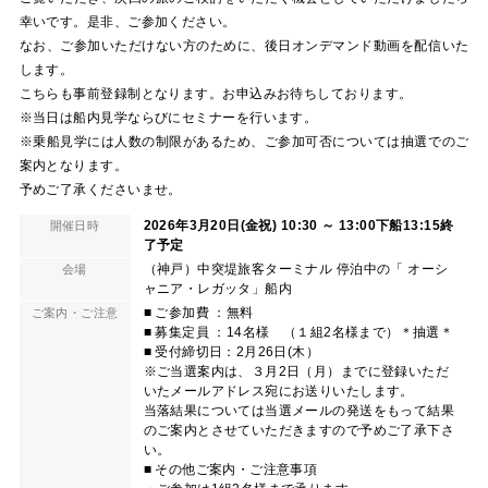
幸いです。是非、ご参加ください。
なお、ご参加いただけない方のために、後日オンデマンド動画を配信いた
します。
こちらも事前登録制となります。お申込みお待ちしております。
※当日は船内見学ならびにセミナーを行います。
※乗船見学には人数の制限があるため、ご参加可否については抽選でのご
案内となります。
予めご了承くださいませ。
2026年3月20日(金祝) 10:30 ～ 13:00下船13:15終
開催日時
了予定
（神戸）中突堤旅客ターミナル 停泊中の「 オーシ
会場
ャニア・レガッタ」船内
■ ご参加費 ：無料
ご案内・ご注意
■ 募集定員 ：14名様 （１組2名様まで）＊抽選＊
■ 受付締切日：2月26日(木）
※ご当選案内は、３月2日（月）までに登録いただ
いたメールアドレス宛にお送りいたします。
当落結果については当選メールの発送をもって結果
のご案内とさせていただきますので予めご了承下さ
い。
■ その他ご案内・ご注意事項