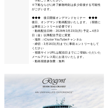
予めご了承ください。
※下船ならびに終了解散時刻は多少前後する可能性
がございます。
◆◆◆ 後日開催オンデマンドセミナー ◆◆◆
後日、オンデマンド動画配信いたします。（視聴に
は事前エントリーが必要です）
・動画配信日時：2026年3月23日(月) 予定→4月3
日（金）以降配信予定に変更
・場所：
i
Cruise
YouTubeチャンネル
・締切：3月16日(月)までに事前エントリーをして
ください
・視聴サイトURLは配信日までにご登録いただいた
メールアドレス宛にお送りいたします。
・動画視聴参加費：無料