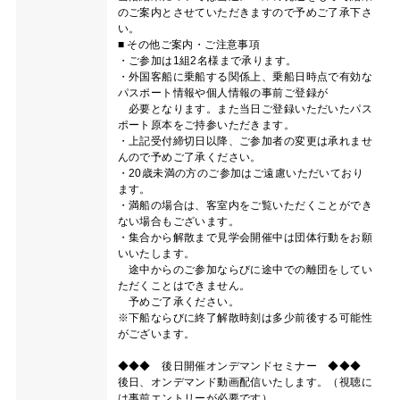
のご案内とさせていただきますので予めご了承下さ
い。
■ その他ご案内・ご注意事項
・ご参加は1組2名様まで承ります。
・外国客船に乗船する関係上、乗船日時点で有効な
パスポート情報や個人情報の事前ご登録が
必要となります。また当日ご登録いただいたパス
ポート原本をご持参いただきます。
・上記受付締切日以降、ご参加者の変更は承れませ
んので予めご了承ください。
・20歳未満の方のご参加はご遠慮いただいており
ます。
・満船の場合は、客室内をご覧いただくことができ
ない場合もございます。
・集合から解散まで見学会開催中は団体行動をお願
いいたします。
途中からのご参加ならびに途中での離団をしてい
ただくことはできません。
予めご了承ください。
※下船ならびに終了解散時刻は多少前後する可能性
がございます。
◆◆◆ 後日開催オンデマンドセミナー ◆◆◆
後日、オンデマンド動画配信いたします。（視聴に
は事前エントリーが必要です）