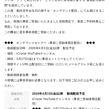
ンクルーシブ”と称されるサービスで世界に富裕層が愛する”価値ある旅時
間”を提供しています。
この度、船内見学会当日の様子を「オンデマンド配信」にてお届けするこ
とといたしました。
なお、視聴の事前ご登録いただきました皆様限定で、新規ご予約特典もご
用意しております。
この機会に是非事前視聴ご登録くださいませ。
◆◆◆ オンデマンドセミナー（事前ご登録者限定配信） ◆◆◆
・動画配信日時：2026年4月3日(金)以降 配信予定
・場所：
i
Cruise
YouTubeチャンネル
・締切：3月27日(金)までに事前エントリーをしてください
・視聴サイトURLは配信日にご登録いただいたメールアドレス宛にお送り
します。
・動画視聴参加費：無料
※視聴には事前登録が必要となります。以下項目ご記入の上お申し込みく
ださい。
2026年4月3日(金)以降 動画配信予定
開催日時
i
Cruise
YouTubeチャンネル（事前ご登録者限定配
会場
信）
◆◆◆ 締切：3月27日(金)までに事前エントリー
ご案内・ご注意