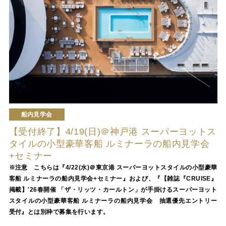
船内見学会
【受付終了】4/19(日)＠神戸港 スーパーヨットス
タイルの小型豪華客船 ルミナーラの船内見学会
+セミナー
※注意 こちらは『4/22(水)＠東京港 スーパーヨットスタイルの小型豪華
客船 ルミナーラの船内見学会+セミナー』および、『【雑誌『CRUISE』
掲載】'26春開催 「ザ・リッツ・カールトン」が手掛けるスーパーヨット
スタイルの小型豪華客船 ルミナーラの船内見学会 抽選優先エントリー
受付』とは別枠で募集を行います。