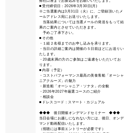
弊社口座までお振込みをお願いいたします。
■ 受付締切日：2026年3月30日(月)
※ご当選案内は3月31日（火）に、ご登録頂いたメ
ールアドレス宛にお送りいたします。
当落結果については当選メールの発送をもって結
果のご案内とさせていただきます。
予めご了承下さい。
■ その他
・１組２名様までのお申し込みを承ります。
・当日の詳細ご案内は開催の５日前ほどにお送りい
たします。
・20歳未満の方のご参加はご遠慮をいただいてお
ります。
■ 内容（予定）
・コストパフォーマンス最高の美食客船「オーシャ
ニアクルーズ」の魅力
・新造船「オーシャニア・ソナタ」の全貌
・2026年2027年厳選コースのご紹介
・相談会
■ ドレスコード：スマート・カジュアル
◆◆◆ 後日開催オンデマンドセミナー ◆◆◆
当日会場にお越しになれない方には、後日、オンデ
マンド動画配信いたします。
（視聴には事前エントリーが必要です）