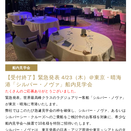
船内見学会
【受付終了】緊急発表 4/23（木）＠東京・晴海
港「シルバー・ノヴァ」船内見学会
たくさんのご応募ありがとうございました。
緊急発表。世界最高峰クラスのラグジュアリー客船「シルバー・ノヴァ」
が東京・晴海に寄港いたします。
弊社ではこのたび急遽見学会の枠を確保し、シルバー・ノヴァ、あるいは
シルバーシー・クルーズへのご乗船をご検討中のお客様を対象に、希少な
船内見学会へ抽選で10名様を特別ご招待いたします。
シルバー・ノヴァは、東京発着の日本・アジア周遊や東京～シアトルの太