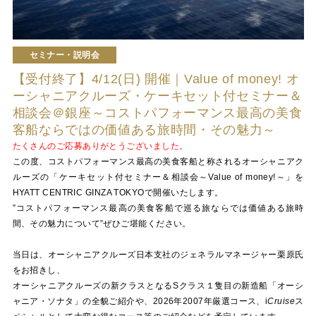
セミナー・説明会
【受付終了】4/12(日) 開催｜Value of money! オ
ーシャニアクルーズ・ケーキセット付セミナー＆
相談会＠銀座～コストパフォーマンス最高の美食
客船ならではの価値ある旅時間・その魅力～
たくさんのご応募ありがとうございました。
この度、コストパフォーマンス最高の美食客船と称されるオーシャニアク
ルーズの「ケーキセット付セミナー＆相談会～Value of money!～」を
HYATT CENTRIC GINZA TOKYOで開催いたします。
”コストパフォーマンス最高の美食客船で巡る旅ならでは価値ある旅時
間、その魅力について”ぜひご堪能ください。
当日は、オーシャニアクルーズ日本支社のジェネラルマネージャー栗原氏
をお招きし、
オーシャニアクルーズの新クラスとなるSクラス１隻目の新造船「オーシ
ャニア・ソナタ」の全貌ご紹介や、2026年2007年厳選コース、
i
Cruise
ス