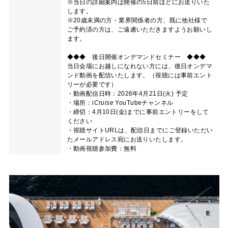
※当日の詳細案内は開催の5日前ほどにお送りいた
します。
※20歳未満の方・業界関係者の方、既に他社様で
ご予約済の方は、ご遠慮いただきますようお願いし
ます。
◆◆◆ 後日開催オンデマンドセミナー ◆◆◆
当日会場にお越しになれない方には、後日オンデマ
ンド動画を配信いたします。（視聴には事前エント
リーが必要です）
・動画配信日時：2026年4月21日(火) 予定
・場所：
i
Cruise
YouTubeチャンネル
・締切：4月10日(金)までに事前エントリーをして
ください
・視聴サイトURLは、配信日までにご登録いただい
たメールアドレス宛にお送りいたします。
・動画視聴参加費：無料