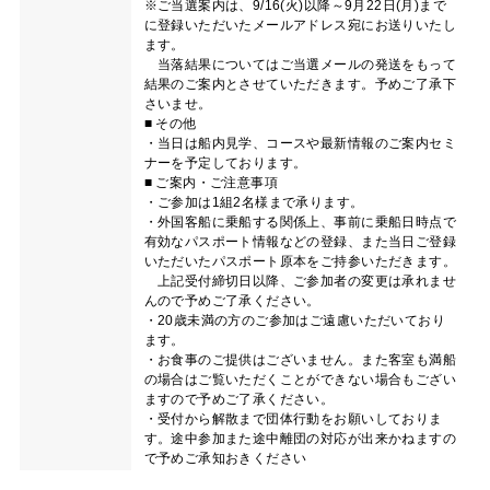
※ご当選案内は、9/16(火)以降～9月22日(月)まで
に登録いただいたメールアドレス宛にお送りいたし
ます。
当落結果についてはご当選メールの発送をもって
結果のご案内とさせていただきます。予めご了承下
さいませ。
■ その他
・当日は船内見学、コースや最新情報のご案内セミ
ナーを予定しております。
■ ご案内・ご注意事項
・ご参加は1組2名様まで承ります。
・外国客船に乗船する関係上、事前に乗船日時点で
有効なパスポート情報などの登録、また当日ご登録
いただいたパスポート原本をご持参いただきます。
上記受付締切日以降、ご参加者の変更は承れませ
んので予めご了承ください。
・20歳未満の方のご参加はご遠慮いただいており
ます。
・お食事のご提供はございません。また客室も満船
の場合はご覧いただくことができない場合もござい
ますので予めご了承ください。
・受付から解散まで団体行動をお願いしておりま
す。途中参加また途中離団の対応が出来かねますの
で予めご承知おきください