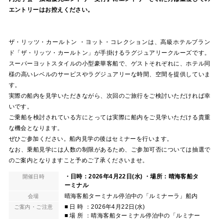
エントリーはお控えください。
ザ・リッツ・カールトン ・ヨット・コレクションは、高級ホテルブラン
ド「ザ・リッツ・カールトン」が手掛けるラグジュアリークルーズです。
スーパーヨットスタイルの小型豪華客船で、ゲストそれぞれに、ホテル同
様の高いレベルのサービスやラグジュアリーな時間、空間を提供していま
す。
実際の船内を見学いただきながら、次回のご旅行をご検討いただければ幸
いです。
ご乗船を検討されている方にとっては実際に船内をご見学いただける貴重
な機会となります。
ぜひご参加ください。船内見学の後はセミナーを行います。
なお、乗船見学には人数の制限があるため、ご参加可否については抽選で
のご案内となりますこと予めご了承くださいませ。
・日時：2026年4月22日(水) ・場所：晴海客船タ
開催日時
ーミナル
晴海客船ターミナル停泊中の「ルミナーラ」船内
会場
■ 日 時 ：2026年4月22日(水)
ご案内・ご注意
■ 場 所 ：晴海客船ターミナル停泊中の「ルミナー