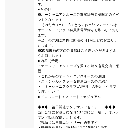
す。
■ その他
※オーシャニアクルーズご乗船経験者様限定のイベ
ントとなります。
そのため＜A＞＜B＞ともにお申込フォームへは
オーシャニアクラブ会員番号登録をお願いしており
ます。
※当日の詳細ご案内は開催の5日前ほどにお送りい
たします。
※20歳未満の方のご参加はご遠慮いただきますよ
うお願いします。
■ 内容（予定）
・オーシャニアクルーズを愛する船友意見交換、懇
親
・これからのオーシャニアクルーズの展開
・スペシャルオファー＆厳選コースのご紹介
・「オーシャニアクラブJAPAN」の発足・クラブ
制度について
■ ドレスコード：スマート・カジュアル
◆◆◆ 後日開催オンデマンドセミナー ◆◆◆
当日会場にお越しになれない方には、後日、オンデ
マンド動画配信いたします。
（視聴には事前エントリーが必要です）
・動画配信日時：2025年12月25日(木) 予定