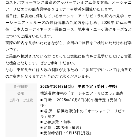
コストパフォーマンス最高のアッパープレミアム美食客船、オーシャニ
ア・リビエラの船内見学会＆セミナー＠横浜を開催いたします。
当日は、横浜港に停泊しているオーシャニア・リビエラの船内の見学、オ
ーシャニア・クルーズの最新情報のご案内をはじめ、2026年
i
Cruise
専
任・日本人コーディネーター乗船コース、地中海・エーゲ海クルーズなど
についてご紹介いたします。
実際の船内を見学いただきながら、次回のご旅行をご検討いただければ幸
いです。
ご乗船を検討されている方にとっては実際に船内をご見学いただける貴重
な機会となります。ぜひご参加ください。
なお、乗船見学には人数の制限があるため、ご参加可否については抽選で
のご案内となりますこと予めご了承くださいませ。
2025年10月8日(水) 午後予定（受付：午後)
開催日時
横浜港停泊中の「オーシャニア・リビエラ」船内
会場
■ 日 時 ：2025年10月8日(水)午後予定（受付:午
ご案内・ご注意
後）
■ 場 所 ：横浜港停泊中の「オーシャニア・リビエ
ラ」船内
■ ご参加費 ：無料
■ 定員 ：20名様（抽選）
■ 受付締切日：9月15日(月祝）