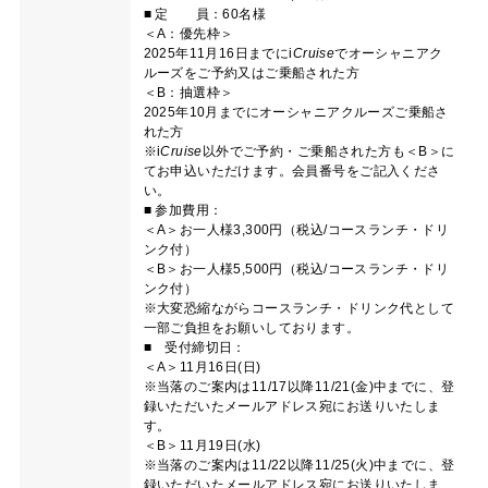
■ 定 員：60名様
＜A：優先枠＞
2025年11月16日までに
i
Cruise
でオーシャニアク
ルーズをご予約又はご乗船された方
＜B：抽選枠＞
2025年10月までにオーシャニアクルーズご乗船さ
れた方
※
i
Cruise
以外でご予約・ご乗船された方も＜B＞に
てお申込いただけます。会員番号をご記入くださ
い。
■ 参加費用：
＜A＞お一人様3,300円（税込/コースランチ・ドリ
ンク付）
＜B＞お一人様5,500円（税込/コースランチ・ドリ
ンク付）
※大変恐縮ながらコースランチ・ドリンク代として
一部ご負担をお願いしております。
■ 受付締切日：
＜A＞11月16日(日)
※当落のご案内は11/17以降11/21(金)中までに、登
録いただいたメールアドレス宛にお送りいたしま
す。
＜B＞11月19日(水)
※当落のご案内は11/22以降11/25(火)中までに、登
録いただいたメールアドレス宛にお送りいたしま