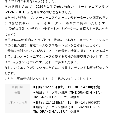
様にご予約ご乗船をいただきました。
その感謝を込めて、2026年1月
i
Cruise
独自の「オーシャニアクラブ
JAPAN（OCJ）」を発足する運びとなりました。
またそれを記念して、オーシャニアクルーズのリピーターの方限定のラン
チ付き懇親会パーティーをザ・グラン銀座にて開催いたします。
（
i
Cruise
以外でご予約・ご乗船されたリピーターの皆様もお申込いただ
けます）
当日は
i
Cruise
独自のクラブ制度・特典のご案内や、オーシャニアクルー
ズの今後の展開、厳選コースやプロモーションをご紹介いたします。
ご乗船を検討されている皆様にとっては最新の情報を得ていただける場と
して、またオーシャニアクルーズを愛する皆様の情報交換の場として、ご
活用いただければ幸いです。是非、ご参加ください。
なお、ご参加いただけない方のために、後日オンデマンド動画を配信いた
します。
こちらも事前登録制となります。お申込みお待ちしております。
■ 日時：12月13日(土) 11：30～14：00(予定)
開催日時
■ 場所：ザ・グラン銀座（THE GRAND GINZA・
会場
The GRAND GALLERY）＠銀座
■ 日時：12月13日(土) 11：30～14：00(予定)
ご案内・ご注意
■ 場所：ザ・グラン銀座（THE GRAND GINZA・
The GRAND GALLERY）＠銀座