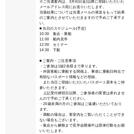
※ご当選案内は、3月6日(金)以降に登録いただいた
メールアドレス宛にお送りいたします。
当落結果については当選メールの発送をもって結果
のご案内とさせていただきますので予めご了承下さ
い。
■ 当日のスケジュール(予定)
10:30 集合・乗船
11:00 船内見学
12:00 セミナー
14:30 下船
■ ご案内・ご注意事項
・ご参加は1組2名様まで承ります。
・外国客船に乗船する関係上、事前に乗船日時点で
有効なパスポート情報などの登録、
また当日ご登録いただいたパスポート原本をご持
参いただきます。
上記受付締切日以降、ご参加者の変更は承れませ
んので予めご了承ください。
・20歳未満の方のご参加はご遠慮いただいており
ます。
・満船の場合は、客室内をご覧いただくことができ
ない場合もございます。
・集合から解散まで見学会開催中は団体行動をお願
いいたします。