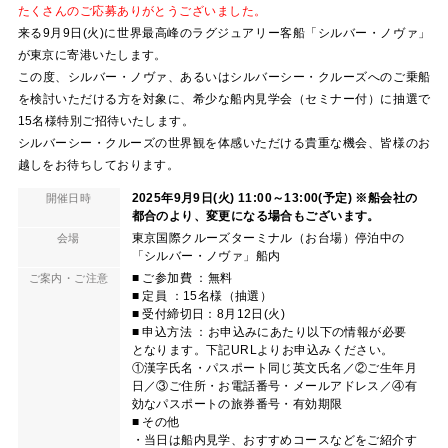
たくさんのご応募ありがとうございました。
来る9月9日(火)に世界最高峰のラグジュアリー客船「シルバー・ノヴァ」
が東京に寄港いたします。
この度、シルバー・ノヴァ、あるいはシルバーシー・クルーズへのご乗船
を検討いただける方を対象に、希少な船内見学会（セミナー付）に抽選で
15名様特別ご招待いたします。
シルバーシー・クルーズの世界観を体感いただける貴重な機会、皆様のお
越しをお待ちしております。
2025年9月9日(火) 11:00～13:00(予定) ※船会社の
開催日時
都合のより、変更になる場合もございます。
東京国際クルーズターミナル（お台場）停泊中の
会場
「シルバー・ノヴァ」船内
■ ご参加費 ：無料
ご案内・ご注意
■ 定員 ：15名様（抽選）
■ 受付締切日：8月12日(火)
■ 申込方法 ：お申込みにあたり以下の情報が必要
となります。下記URLよりお申込みください。
①漢字氏名・パスポート同じ英文氏名／②ご生年月
日／③ご住所・お電話番号・メールアドレス／④有
効なパスポートの旅券番号・有効期限
■ その他
・当日は船内見学、おすすめコースなどをご紹介す