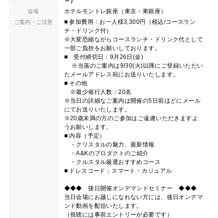
～）
ホテルモントレ銀座（東京・東銀座）
会場
■ 参加費用：お一人様3,300円（税込/コースラン
ご案内・ご注意
チ・ドリンク付）
※大変恐縮ながらコースランチ・ドリンク代として
一部ご負担をお願いしております。
■ 受付締切日：9月26日(金)
※当落のご案内は9/30(火)以降にご登録いただい
たメールアドレス宛にお送りいたします。
■ その他
※最少催行人数：20名
※当日の詳細なご案内は開催の5日前ほどにメール
にてお送りいたします。
※20歳未満の方のご参加はご遠慮いただきますよ
うお願いします。
■ 内容（予定）
・クリスタルの魅力、最新情報
・A&Kのプロダクトのご紹介
・クルスタル厳選おすすめコース
■ ドレスコード：スマート・カジュアル
◆◆◆ 後日開催オンデマンドセミナー ◆◆◆
当日会場にお越しになれない方には、後日オンデマ
ンド動画を配信いたします。
（視聴には事前エントリーが必要です）