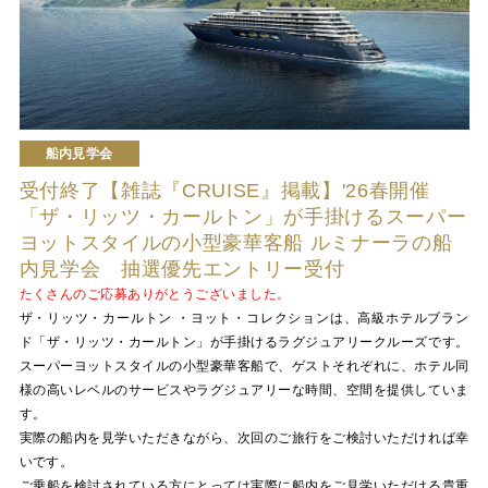
船内見学会
受付終了【雑誌『CRUISE』掲載】'26春開催
「ザ・リッツ・カールトン」が手掛けるスーパー
ヨットスタイルの小型豪華客船 ルミナーラの船
内見学会 抽選優先エントリー受付
たくさんのご応募ありがとうございました。
ザ・リッツ・カールトン ・ヨット・コレクションは、高級ホテルブラン
ド「ザ・リッツ・カールトン」が手掛けるラグジュアリークルーズです。
スーパーヨットスタイルの小型豪華客船で、ゲストそれぞれに、ホテル同
様の高いレベルのサービスやラグジュアリーな時間、空間を提供していま
す。
実際の船内を見学いただきながら、次回のご旅行をご検討いただければ幸
いです。
ご乗船を検討されている方にとっては実際に船内をご見学いただける貴重