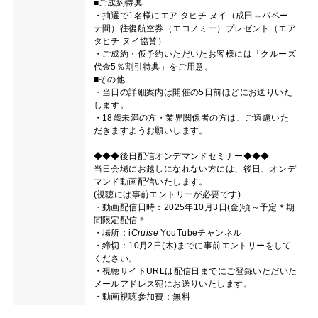
■ご成約特典
・抽選で1名様にエア タヒチ ヌイ（成田⇔パペー
テ間）往復航空券（エコノミー）プレゼント（エア
タヒチ ヌイ協賛）
・ご成約・仮予約いただいたお客様には「クルーズ
代金5％割引特典」をご用意。
■その他
・当日の詳細案内は開催の5日前ほどにお送りいた
します。
・18歳未満の方・業界関係者の方は、ご遠慮いた
だきますようお願いします。
◆◆◆後日配信オンデマンドセミナー◆◆◆
当日会場にお越しになれない方には、後日、オンデ
マンド動画配信いたします。
(視聴には事前エントリーが必要です)
・動画配信日時：2025年10月3日(金)頃～予定＊期
間限定配信＊
・場所：
i
Cruise
YouTubeチャンネル
・締切：10月2日(木)までに事前エントリーをして
ください。
・視聴サイトURLは配信日までにご登録いただいた
メールアドレス宛にお送りいたします。
・動画視聴参加費：無料