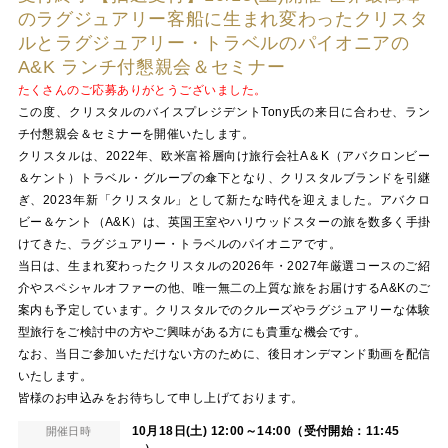
のラグジュアリー客船に生まれ変わったクリスタ
ルとラグジュアリー・トラベルのパイオニアの
A&K ランチ付懇親会＆セミナー
たくさんのご応募ありがとうございました。
この度、クリスタルのバイスプレジデントTony氏の来日に合わせ、ラン
チ付懇親会＆セミナーを開催いたします。
クリスタルは、2022年、欧米富裕層向け旅行会社A＆K（アバクロンビー
＆ケント）トラベル・グループの傘下となり、クリスタルブランドを引継
ぎ、2023年新「クリスタル」として新たな時代を迎えました。アバクロ
ビー＆ケント（A&K）は、英国王室やハリウッドスターの旅を数多く手掛
けてきた、ラグジュアリー・トラベルのパイオニアです。
当日は、生まれ変わったクリスタルの2026年・2027年厳選コースのご紹
介やスペシャルオファーの他、唯一無二の上質な旅をお届けするA&Kのご
案内も予定しています。クリスタルでのクルーズやラグジュアリーな体験
型旅行をご検討中の方やご興味がある方にも貴重な機会です。
なお、当日ご参加いただけない方のために、後日オンデマンド動画を配信
いたします。
皆様のお申込みをお待ちして申し上げております。
10月18日(土) 12:00～14:00（受付開始：11:45
開催日時