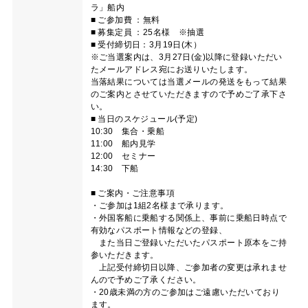
ラ」船内
■ ご参加費 ：無料
■ 募集定員 ：25名様 ※抽選
■ 受付締切日：3月19日(木）
※ご当選案内は、3月27日(金)以降に登録いただい
たメールアドレス宛にお送りいたします。
当落結果については当選メールの発送をもって結果
のご案内とさせていただきますので予めご了承下さ
い。
■ 当日のスケジュール(予定)
10:30 集合・乗船
11:00 船内見学
12:00 セミナー
14:30 下船
■ ご案内・ご注意事項
・ご参加は1組2名様まで承ります。
・外国客船に乗船する関係上、事前に乗船日時点で
有効なパスポート情報などの登録、
また当日ご登録いただいたパスポート原本をご持
参いただきます。
上記受付締切日以降、ご参加者の変更は承れませ
んので予めご了承ください。
・20歳未満の方のご参加はご遠慮いただいており
ます。