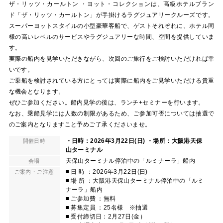
ザ・リッツ・カールトン ・ヨット・コレクションは、高級ホテルブラン
ド「ザ・リッツ・カールトン」が手掛けるラグジュアリークルーズです。
スーパーヨットスタイルの小型豪華客船で、ゲストそれぞれに、ホテル同
様の高いレベルのサービスやラグジュアリーな時間、空間を提供していま
す。
実際の船内を見学いただきながら、次回のご旅行をご検討いただければ幸
いです。
ご乗船を検討されている方にとっては実際に船内をご見学いただける貴重
な機会となります。
ぜひご参加ください。船内見学の後は、ランチ+セミナーを行います。
なお、乗船見学には人数の制限があるため、ご参加可否については抽選で
のご案内となりますこと予めご了承くださいませ。
・日時：2026年3月22日(日) ・場所：大阪港天保
開催日時
山ターミナル
天保山ターミナル停泊中の「ルミナーラ」船内
会場
■ 日 時 ：2026年3月22日(日)
ご案内・ご注意
■ 場 所 ：大阪港天保山ターミナル停泊中の「ルミ
ナーラ」船内
■ ご参加費 ：無料
■ 募集定員 ：25名様 ※抽選
■ 受付締切日：2月27日(金）