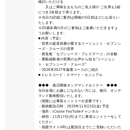
検討いただける、
又はご興味をおもちのご友人様の ご出席も1組
につき2名様まで承ります。
※当日の詳細ご案内は開催の5日前ほどにお送りい
たします。
※20歳未満の方のご参加はご遠慮いただきますよ
うお願いします。
■ 内容（予定）
・世界の超富裕層が愛するリージェント・セブンシ
ーズ・クルーズの世界
・新造船「セブンシーズ・プレステージ」の全貌
・乗船経験者の実際のお声から知る”リージェン
ト・セブンシーズ・クルーズ”
・2026年2027年厳選コースのご紹介
■ ドレスコード：スマート・カジュアル
◆◆◆ 後日開催オンデマンドセミナー ◆◆◆
当日会場にお越しになれない方には、後日、オンデ
マンド動画配信いたします。
（視聴には事前エントリーが必要です）
・動画配信日時：2025年11月22日(金) 予定
・場所：
i
Cruise
YouTubeチャンネル
・締切：11月17日(月)までに事前エントリーをして
ください
・視聴サイトURLは配信日までにご登録いただいた