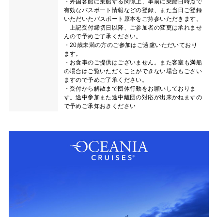
・外国客船に乗船する関係上、事前に乗船日時点で
有効なパスポート情報などの登録、また当日ご登録
いただいたパスポート原本をご持参いただきます。
上記受付締切日以降、ご参加者の変更は承れませ
んので予めご了承ください。
・20歳未満の方のご参加はご遠慮いただいており
ます。
・お食事のご提供はございません。また客室も満船
の場合はご覧いただくことができない場合もござい
ますので予めご了承ください。
・受付から解散まで団体行動をお願いしておりま
す。途中参加また途中離団の対応が出来かねますの
で予めご承知おきください