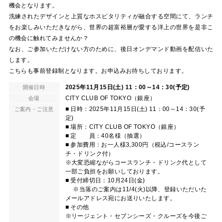
機会となります。
洗練されたデザインと上質なホスピタリティが融合する空間にて、ランチ
をお楽しみいただきながら、世界の超富裕層が愛する洋上の世界を是非こ
の機会に触れてみませんか？
なお、ご参加いただけない方のために、後日オンデマンド動画を配信いた
します。
こちらも事前登録制となります。お申込みお待ちしております。
2025年11月15日(土) 11：00～14：30(予定)
開催日時
CITY CLUB OF TOKYO（銀座）
会場
■ 日時：2025年11月15日(土) 11：00～14：30(予
ご案内・ご注意
定)
■ 場所：CITY CLUB OF TOKYO（銀座）
■ 定 員：40名様（抽選）
■ 参加費用：お一人様3,300円（税込/コースラン
チ・ドリンク付）
※大変恐縮ながらコースランチ・ドリンク代として
一部ご負担をお願いしております。
■ 受付締切日：10月24日(金)
※当落のご案内は11/4(火)以降、登録いただいた
メールアドレス宛にお送りいたします。
■ その他
※リージェント・セブンシーズ・クルーズを今後ご