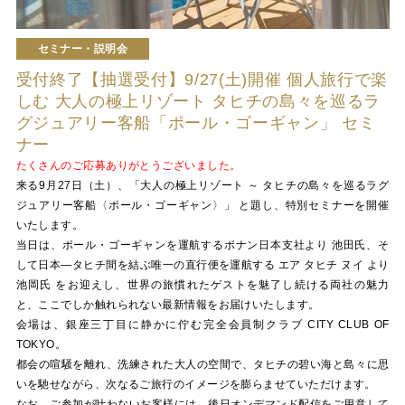
セミナー・説明会
受付終了【抽選受付】9/27(土)開催 個人旅行で楽
しむ 大人の極上リゾート タヒチの島々を巡るラ
グジュアリー客船「ポール・ゴーギャン」 セミ
ナー
たくさんのご応募ありがとうございました。
来る9月27日（土）、「大人の極上リゾート ～ タヒチの島々を巡るラグ
ジュアリー客船〈ポール・ゴーギャン〉」 と題し、特別セミナーを開催
いたします。
当日は、ポール・ゴーギャンを運航するポナン日本支社より 池田氏、そ
して日本—タヒチ間を結ぶ唯一の直行便を運航する エア タヒチ ヌイ より
池岡氏 をお迎えし、世界の旅慣れたゲストを魅了し続ける両社の魅力
と、ここでしか触れられない最新情報をお届けいたします。
会場は、銀座三丁目に静かに佇む完全会員制クラブ CITY CLUB OF
TOKYO。
都会の喧騒を離れ、洗練された大人の空間で、タヒチの碧い海と島々に思
いを馳せながら、次なるご旅行のイメージを膨らませていただけます。
なお、ご参加が叶わないお客様には、後日オンデマンド配信をご用意して