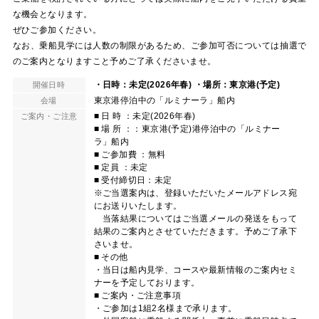
な機会となります。
ぜひご参加ください。
なお、乗船見学には人数の制限があるため、ご参加可否については抽選で
のご案内となりますこと予めご了承くださいませ。
・日時：未定(2026年春) ・場所：東京港(予定)
開催日時
東京港停泊中の「ルミナーラ」船内
会場
■ 日 時 ：未定(2026年春)
ご案内・ご注意
■ 場 所 ：：東京港(予定)港停泊中の「ルミナー
ラ」船内
■ ご参加費 ：無料
■ 定員 ：未定
■ 受付締切日：未定
※ご当選案内は、登録いただいたメールアドレス宛
にお送りいたします。
当落結果についてはご当選メールの発送をもって
結果のご案内とさせていただきます。予めご了承下
さいませ。
■ その他
・当日は船内見学、コースや最新情報のご案内セミ
ナーを予定しております。
■ ご案内・ご注意事項
・ご参加は1組2名様まで承ります。