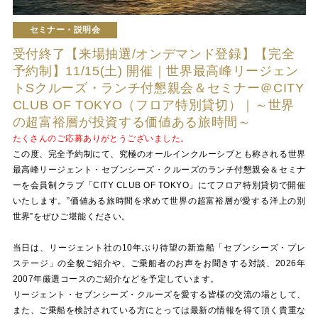
セミナー・説明会
受付終了【来場抽選/オンデマンド登録】【完全
予約制】11/15(土) 開催｜世界最高峰リージェン
トSクルーズ・ランチ付懇親会＆セミナー＠CITY
CLUB OF TOKYO（フロア特別貸切）｜～世界
の超富裕層が投資する価値ある旅時間～
たくさんのご応募ありがとうございました。
この度、完全予約制にて、究極のオールインクルーシブとも称される世界
最高峰リージェント・セブンシーズ・クルーズのランチ付懇親会＆セミナ
ーを会員制クラブ「CITY CLUB OF TOKYO」にてフロア特別貸切で開催
いたします。”価値ある旅時間を求めて世界の超富裕層が愛する洋上の別
世界”をぜひご堪能ください。
当日は、リージェント社の10年ぶり待望の新造船「セブンシーズ・プレ
ステージ」の全貌ご紹介や、ご乗船者のお声をお聞きする対談、2026年
2007年厳選コースのご紹介などを予定しています。
リージェント・セブンシーズ・クルーズを愛する皆様の交流の場として、
また、ご乗船を検討されている方にとっては最新の情報を得て頂く貴重な