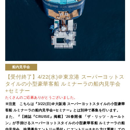
船内見学会
【受付終了】4/22(水)＠東京港 スーパーヨットス
タイルの小型豪華客船 ルミナーラの船内見学会
+セミナー
たくさんのご応募ありがとうございました。
※注意 こちらは『3/22(日)＠大阪港 スーパーヨットスタイルの小型豪華
客船 ルミナーラの船内見学会+セミナー』とは別枠で募集を行います。
また、『【雑誌『CRUISE』掲載】'26春開催 「ザ・リッツ・カールト
ン」が手掛けるスーパーヨットスタイルの小型豪華客船 ルミナーラの船
内見学会 抽選優先エントリー受付』にエントリーされた方は重複しての