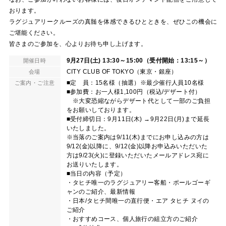
おります。
ラグジュアリークルーズの真髄を体感できるひとときを、ぜひこの機会に
ご堪能ください。
皆さまのご参加を、心よりお待ち申し上げます。
9月27日(土) 13:30～15:00（受付開始：13:15～）
開催日時
CITY CLUB OF TOKYO（東京・銀座）
会場
■定 員：15名様（抽選）※最少催行人員10名様
ご案内・ご注意
■参加費：お一人様1,100円（税込/デザート付）
※大変恐縮ながらデザート代として一部のご負担
をお願いしております。
■受付締切日：9月11日(木) →9月22日(月)まで延長
いたしました。
※当落のご案内は9/11(木)までにお申し込みの方は
9/12(金)以降に、9/12(金)以降お申込みいただいた
方は9/23(火)に登録いただいたメールアドレス宛に
お送りいたします。
■当日の内容（予定）
・タヒチ唯一のラグジュアリー客船・ポールゴーギ
ャンのご紹介、最新情報
・日本/タヒチ間唯一の直行便・エア タヒチ ヌイの
ご紹介
・おすすめコース、個人旅行の組立方のご紹介