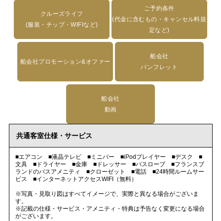
ご予約条件
クルーズライフ
(代金に含むもの・キャンセル料規
(服装・チップ・WIFIなど)
定など)
船会社
船会社プロモーション&オファー
パンフレット
船会社
動画
共通客室仕様・サービス
■エアコン ■液晶テレビ ■ミニバー ■iPodプレイヤー ■デスク ■
文具 ■ドライヤー ■金庫 ■ドレッサー ■バスローブ ■フランスブ
ランドのバスアメニティ ■クローゼット ■電話 ■24時間ルームサー
ビス ■インターネットアクセスWIFI（無料）
※写真・見取り図はすべてイメージで、実際と異なる場合がございま
す。
※記載の仕様・サービス・アメニティ・特典は予告なく変更になる場合
がございます。