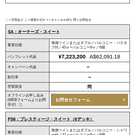
〇＝空室あり
△＝残室わずか
×＝キャンセル待ち
問＝お問合せ
SA：オーナーズ・スイート
海側ツインまたはダブル／バルコニー・バスタ
客室仕様
ブ付／45㎡+バルコニー9㎡／6階
¥7,223,200
A$62,091.18
パンフレット代金
－
キャンペーン代金
－
割引率
空室状況
問
オフラインお申し込み
お問合せフォーム
(WEBフォームよりお問
合せ)
PS6：プレスティージ・スイート（6デッキ）
海側ツインまたはダブル／バルコニー・シャワ
客室仕様
ー付／37㎡+バルコニー8㎡／6階