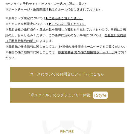
<オンライン予約サイト・オフライン申込み共通のご案内>
※ポートチャージ・政府関連諸税はクルーズ代金に含まれております。
※船内チップ規定については
▶こちらをご覧ください。
※キャンセル料規定については
▶こちらをご覧ください。
※各船会社の旅行条件・運送約款を説明した書面を用意しておりますので、事前にご確
認の上、お申し込みください。この条件に定めのない事項については、
当社旅行業約款
（手配旅行契約の部）
によります。
※渡航先の安全情報に関しましては、
外務省の海外安全ホームページ
をご覧ください。
※各国の感染症情報に関しましては、
厚生労働省 海外感染症情報ホームページ
をご覧く
ださい。
コースについてのお問合せフォームはこちら
i
Style
「私スタイル」のラグジュアリー体験
FEATURE