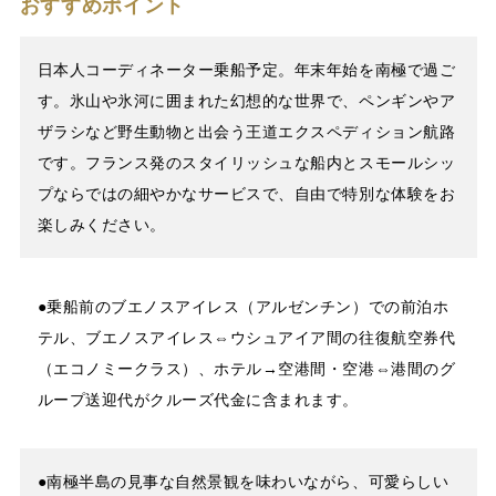
おすすめポイント
日本人コーディネーター乗船予定。年末年始を南極で過ご
す。氷山や氷河に囲まれた幻想的な世界で、ペンギンやア
ザラシなど野生動物と出会う王道エクスペディション航路
です。フランス発のスタイリッシュな船内とスモールシッ
プならではの細やかなサービスで、自由で特別な体験をお
楽しみください。
●乗船前のブエノスアイレス（アルゼンチン）での前泊ホ
テル、ブエノスアイレス⇔ウシュアイア間の往復航空券代
（エコノミークラス）、ホテル→空港間・空港⇔港間のグ
ループ送迎代がクルーズ代金に含まれます。
●南極半島の見事な自然景観を味わいながら、可愛らしい