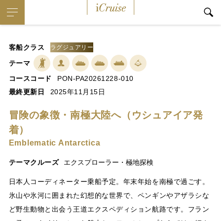
iCruise
客船クラス
ラグジュアリー
テーマ
コースコード
PON-PA20261228-010
最終更新日
2025年11月15日
冒険の象徴・南極大陸へ（ウシュアイア発
着）
Emblematic Antarctica
テーマクルーズ
エクスプローラー・極地探検
日本人コーディネーター乗船予定。年末年始を南極で過ごす。
氷山や氷河に囲まれた幻想的な世界で、ペンギンやアザラシな
ど野生動物と出会う王道エクスペディション航路です。フラン