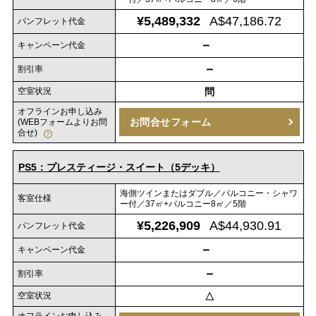
¥5,489,332
A$47,186.72
パンフレット代金
－
キャンペーン代金
－
割引率
空室状況
問
オフラインお申し込み
お問合せフォーム
(WEBフォームよりお問
合せ)
PS5：プレスティージ・スイート（5デッキ）
海側ツインまたはダブル／バルコニー・シャワ
客室仕様
ー付／37㎡+バルコニー8㎡／5階
¥5,226,909
A$44,930.91
パンフレット代金
－
キャンペーン代金
－
割引率
空室状況
△