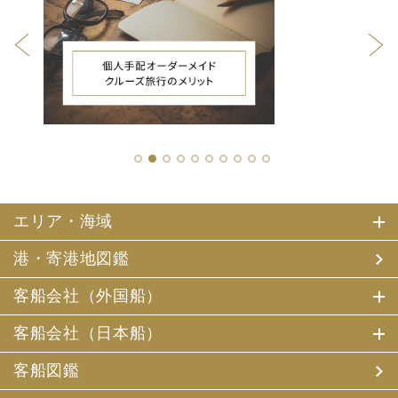
1
2
3
4
5
6
7
8
9
10
エリア・海域
港・寄港地図鑑
客船会社（外国船）
客船会社（日本船）
客船図鑑