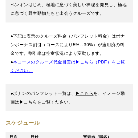
ペンギンはじめ、極地に息づく美しい神秘を発見し、極地
に息づく野生動物たちと出会うクルーズです。
●下記に表示のクルーズ料金（パンフレット料金）はポナ
ンボーナス割引（コースにより5%～30%）が適用済の料
金です。割引率は空室状況により変動します。
●
本コースのクルーズ代金目安は▶こちら（PDF）をご覧
ください。
●ポナンのパンフレット一覧は、
▶こちら
を、イメージ動
画は
▶こちら
をご覧ください。
スケジュール
日次
日付
寄港地（国名）