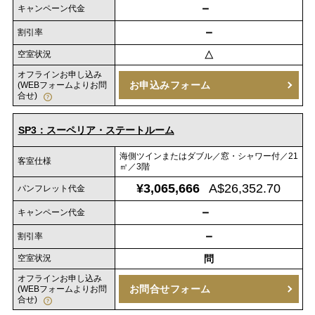
－
キャンペーン代金
－
割引率
空室状況
△
オフラインお申し込み
お申込みフォーム
(WEBフォームよりお問
合せ)
SP3：スーペリア・ステートルーム
海側ツインまたはダブル／窓・シャワー付／21
客室仕様
㎡／3階
¥3,065,666
A$26,352.70
パンフレット代金
－
キャンペーン代金
－
割引率
空室状況
問
オフラインお申し込み
お問合せフォーム
(WEBフォームよりお問
合せ)