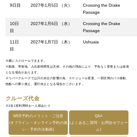
9日目
2027年1月5日 （火）
Crossing the Drake
Passage
10日
2027年1月6日 （水）
Crossing the Drake
目
Passage
11日
2027年1月7日 （木）
Ushuaia
目
※横にスクロールできます。
※航路、寄港地、入出港時間等は天候、その他の理由により、予告なく変更または抜港
となる場合があります。
※リバークルーズでは川の水位の影響の為、スケジュール変更、一部区間のバス移動、
他船への乗り換え、運行休止となる場合がございます。
クルーズ代金
※2名1室利用時お一人様あたり
WEB予約のメリット・ご注意
Q&A
(オフライン・オンライン予約の違
(よくあるご質問・お問合せフォー
い・予約方法動画)
ム)