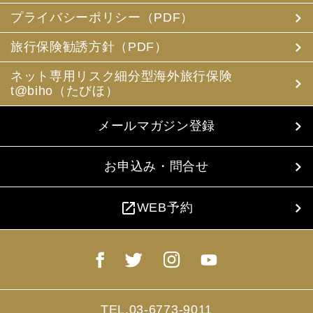
プライバシーポリシー（PDF）
旅行保険勧誘方針（PDF）
ネット専用リスク細分型海外旅行保険
t@biho（たびほ）
メールマガジン登録
お申込み・問合せ
open_in_new
WEB予約
TEL.03-6773-9011