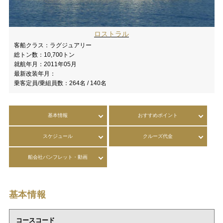
ロストラル
客船クラス：
ラグジュアリー
総トン数：
10,700トン
就航年月：
2011年05月
最新改装年月：
乗客定員/乗組員数：
264名 / 140名
基本情報
おすすめポイント
スケジュール
クルーズ代金
船会社パンフレット・動画
基本情報
コースコード