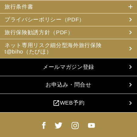
旅行条件書
プライバシーポリシー（PDF）
旅行保険勧誘方針（PDF）
ネット専用リスク細分型海外旅行保険
t@biho（たびほ）
メールマガジン登録
お申込み・問合せ
open_in_new
WEB予約