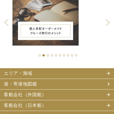
1
2
3
4
5
6
7
8
9
10
エリア・海域
港・寄港地図鑑
客船会社（外国船）
客船会社（日本船）