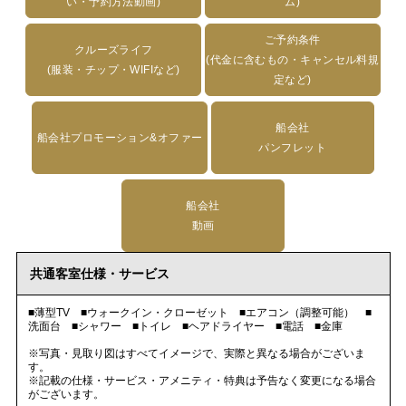
い・予約方法動画)
ム)
ご予約条件
クルーズライフ
(代金に含むもの・キャンセル料規
(服装・チップ・WIFIなど)
定など)
船会社
船会社プロモーション&オファー
パンフレット
船会社
動画
共通客室仕様・サービス
■薄型TV ■ウォークイン・クローゼット ■エアコン（調整可能） ■
洗面台 ■シャワー ■トイレ ■ヘアドライヤー ■電話 ■金庫
※写真・見取り図はすべてイメージで、実際と異なる場合がございま
す。
※記載の仕様・サービス・アメニティ・特典は予告なく変更になる場合
がございます。