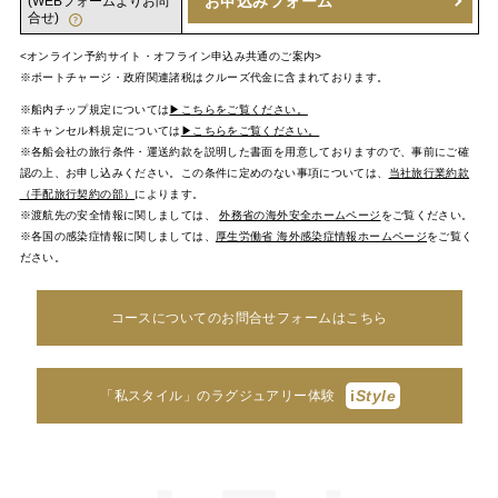
お申込みフォーム
(WEBフォームよりお問
合せ)
<オンライン予約サイト・オフライン申込み共通のご案内>
※ポートチャージ・政府関連諸税はクルーズ代金に含まれております。
※船内チップ規定については
▶こちらをご覧ください。
※キャンセル料規定については
▶こちらをご覧ください。
※各船会社の旅行条件・運送約款を説明した書面を用意しておりますので、事前にご確
認の上、お申し込みください。この条件に定めのない事項については、
当社旅行業約款
（手配旅行契約の部）
によります。
※渡航先の安全情報に関しましては、
外務省の海外安全ホームページ
をご覧ください。
※各国の感染症情報に関しましては、
厚生労働省 海外感染症情報ホームページ
をご覧く
ださい。
コースについてのお問合せフォームはこちら
i
Style
「私スタイル」のラグジュアリー体験