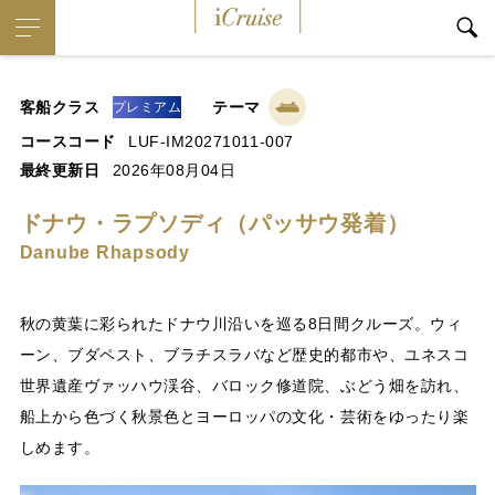
iCruise
客船クラス
テーマ
プレミアム
コースコード
LUF-IM20271011-007
最終更新日
2026年08月04日
ドナウ・ラプソディ（パッサウ発着）
Danube Rhapsody
秋の黄葉に彩られたドナウ川沿いを巡る8日間クルーズ。ウィ
ーン、ブダペスト、ブラチスラバなど歴史的都市や、ユネスコ
世界遺産ヴァッハウ渓谷、バロック修道院、ぶどう畑を訪れ、
船上から色づく秋景色とヨーロッパの文化・芸術をゆったり楽
しめます。