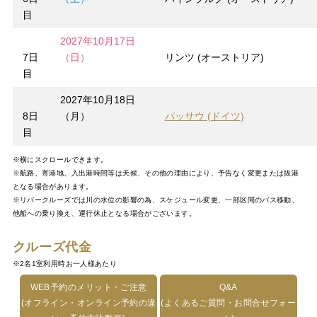
目
2027年10月17日
7日
（日）
リンツ (オーストリア)
目
2027年10月18日
8日
（月）
パッサウ (ドイツ)
目
※横にスクロールできます。
※航路、寄港地、入出港時間等は天候、その他の理由により、予告なく変更または抜港
となる場合があります。
※リバークルーズでは川の水位の影響の為、スケジュール変更、一部区間のバス移動、
他船への乗り換え、運行休止となる場合がございます。
クルーズ代金
※2名1室利用時お一人様あたり
WEB予約のメリット・ご注意
Q&A
(オフライン・オンライン予約の違
(よくあるご質問・お問合せフォー