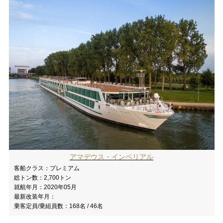
アマデウス・インペリアル
客船クラス：
プレミアム
総トン数：
2,700トン
就航年月：
2020年05月
最新改装年月：
乗客定員/乗組員数：
168名 / 46名