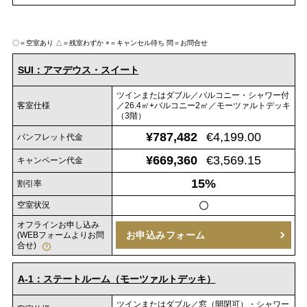
〇＝空室あり
△＝残室わずか
×＝キャンセル待ち
問＝お問合せ
SUI：アマデウス・スイート
ツインまたはダブル／バルコニー・シャワー付
客室仕様
／26.4㎡+バルコニー2㎡／モーツァルトデッキ
（3階）
¥787,482
€4,199.00
パンフレット代金
¥669,360
€3,569.15
キャンペーン代金
15%
割引率
空室状況
〇
オフラインお申し込み
お申込みフォーム
(WEBフォームよりお問
合せ)
A-1：ステートルーム（モーツァルトデッキ）
ツインまたはダブル／窓（開閉可）・シャワー