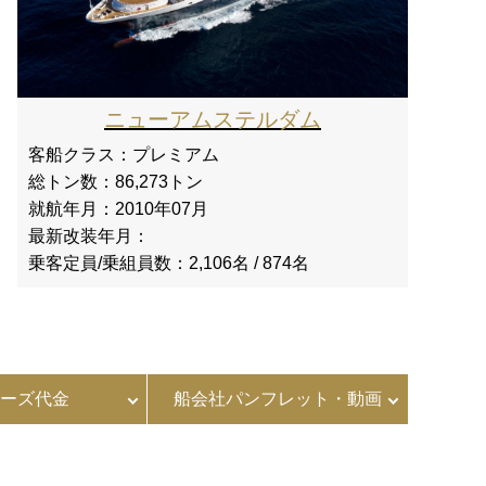
ニューアムステルダム
客船クラス：
プレミアム
総トン数：
86,273トン
就航年月：
2010年07月
最新改装年月：
乗客定員/乗組員数：
2,106名 / 874名
ーズ代金
船会社パンフレット・動画