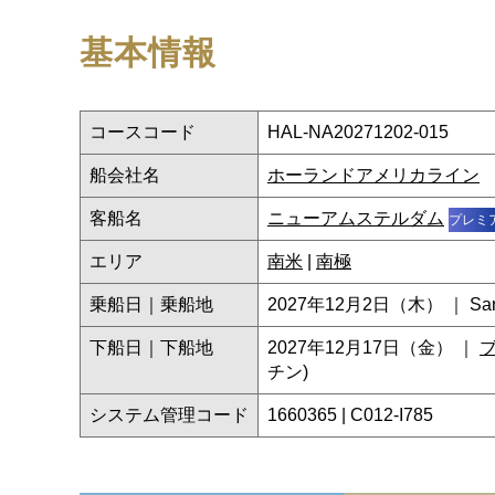
基本情報
コースコード
HAL-NA20271202-015
船会社名
ホーランドアメリカライン
客船名
ニューアムステルダム
プレミ
エリア
南米
|
南極
乗船日｜乗船地
2027年12月2日（木） ｜ San Ant
下船日｜下船地
2027年12月17日（金） ｜
チン)
システム管理コード
1660365 | C012-I785