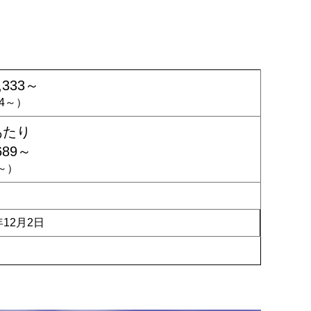
,333～
924～）
あたり
689～
8～）
年12月2日