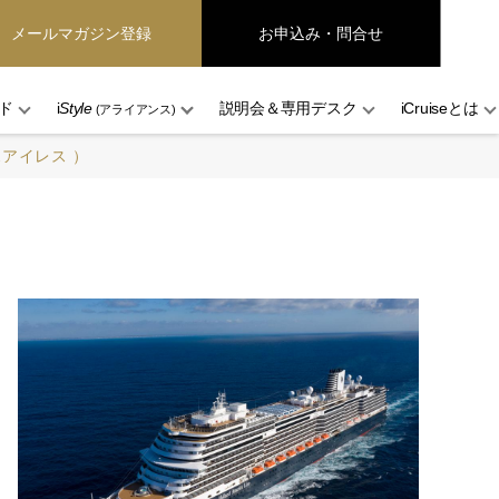
メールマガジン登録
お申込み・問合せ
ド
i
Style
説明会＆専用デスク
iCruiseとは
(アライアンス)
アイレス ）