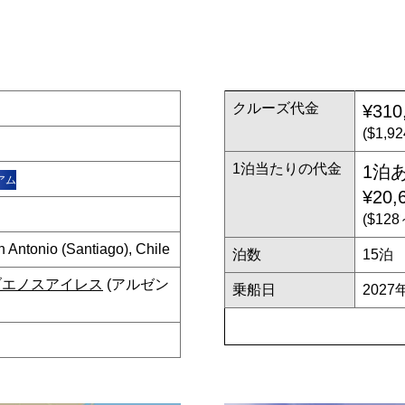
クルーズ代金
¥310
($1,
1泊当たりの代金
1泊
アム
¥20,
($12
onio (Santiago), Chile
泊数
15泊
ブエノスアイレス
(アルゼン
乗船日
2027