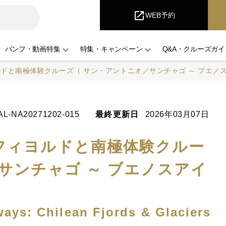
iCruise
open_in_new
WEB予約
パンフ・動画特集
特集・キャンペーン
Q&A・クルーズガイ
ドと南極体験クルーズ（ サン・アントニオ／サンチャゴ ～ ブエノス
AL-NA20271202-015
最終更新日
2026年03月07日
フィヨルドと南極体験クルー
サンチャゴ ～ ブエノスアイ
ays: Chilean Fjords & Glaciers